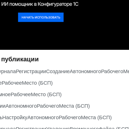
 публикации
рналаРегистрацииСозданиеАвтономногоРабочегоМе
еРабочееМесто (БСП)
мноеРабочееМесто (БСП)
ииАвтономногоРабочегоМеста (БСП)
ьНастройкуАвтономногоРабочегоМеста (БСП)