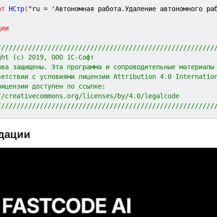
ат
 НСтр
(
"ru = 'Автономная работа.Удаление автономного ра
ции
////////////////////////////////////////////////////////
ght (c) 2019, ООО 1С-Софт
ава защищены. Эта программа и сопроводительные материалы
ветствии с условиями лицензии Attribution 4.0 Internatio
лицензии доступен по ссылке:
//creativecommons.org/licenses/by/4.0/legalcode
////////////////////////////////////////////////////////
дации