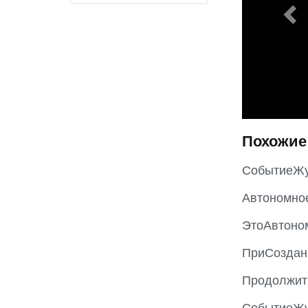
o
u
s
Похожие
СобытиеЖу
Автономно
ЭтоАвтоно
ПриСоздан
Продолжит