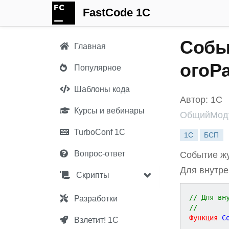
FastCode 1C
Собы
Главная
огоР
Популярное
Шаблоны кода
Автор: 1С
Курсы и вебинары
ОбщийМоду
TurboConf 1С
1С
БСП
Вопрос-ответ
Событие жу
Для внутре
Скрипты
// Для вн
Разработки
// 
Функция
С
Взлетит! 1С