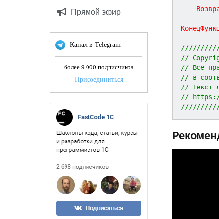
Возвр
Прямой эфир
КонецФунк
Канал в Telegram
/////////
// Copyri
// Все пр
более 9 000 подписчиков
// в соот
Присоединиться
// Текст 
// https:
/////////
Рекомен
P
r
e
v
i