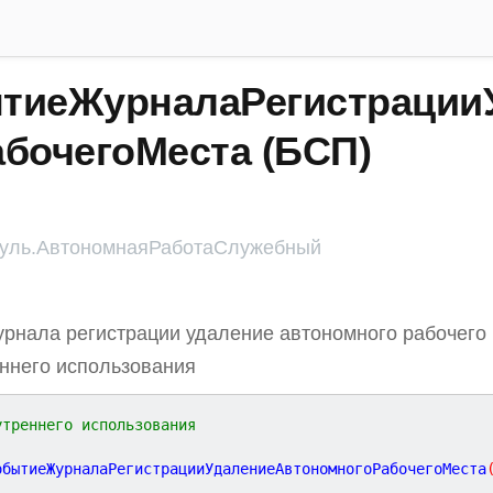
тиеЖурналаРегистрации
абочегоМеста (БСП)
ль.АвтономнаяРаботаСлужебный
рнала регистрации удаление автономного рабочего 
ннего использования
утреннего использования
обытиеЖурналаРегистрацииУдалениеАвтономногоРабочегоМеста