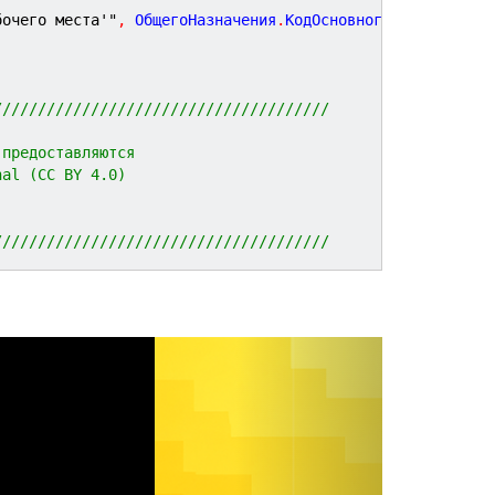
бочего места'"
,
 ОбщегоНазначения
.
КодОсновногоЯзыка
(
)
)
;
//////////////////////////////////////
 предоставляются 
nal (CC BY 4.0)
//////////////////////////////////////
N
e
x
t