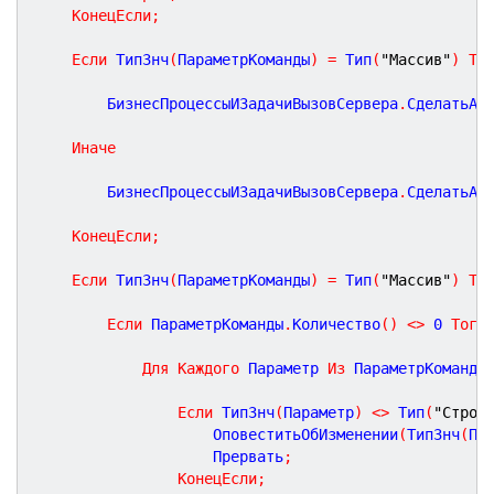
КонецЕсли
;
Если
 ТипЗнч
(
ПараметрКоманды
)
=
 Тип
(
"Массив"
)
То
		БизнесПроцессыИЗадачиВызовСервера
.
СделатьАк
Иначе
		БизнесПроцессыИЗадачиВызовСервера
.
СделатьАк
КонецЕсли
;
Если
 ТипЗнч
(
ПараметрКоманды
)
=
 Тип
(
"Массив"
)
То
Если
 ПараметрКоманды
.
Количество
(
)
<
>
0
Тогд
Для
Каждого
 Параметр 
Из
 ПараметрКоманды
Если
 ТипЗнч
(
Параметр
)
<
>
 Тип
(
"Строк
					ОповеститьОбИзменении
(
ТипЗнч
(
Па
					Прервать
;
КонецЕсли
;