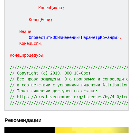
КонецЦикла
;
КонецЕсли
;
Иначе
		ОповеститьОбИзменении
(
ПараметрКоманды
)
;
КонецЕсли
;
КонецПроцедуры
///////////////////////////////////////////////////
// Copyright (c) 2019, ООО 1С-Софт
// Все права защищены. Эта программа и сопроводител
// в соответствии с условиями лицензии Attribution 
// Текст лицензии доступен по ссылке:
// https://creativecommons.org/licenses/by/4.0/lega
///////////////////////////////////////////////////
Рекомендации
P
N