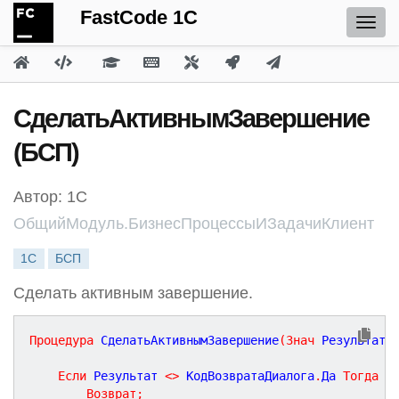
FastCode 1C
СделатьАктивнымЗавершение
(БСП)
Автор: 1С
ОбщийМодуль.БизнесПроцессыИЗадачиКлиент
1С
БСП
Сделать активным завершение.
Процедура
СделатьАктивнымЗавершение
(
Знач
Результат
,
Если
 Результат 
<
>
 КодВозвратаДиалога
.
Да 
Тогда
Возврат
;