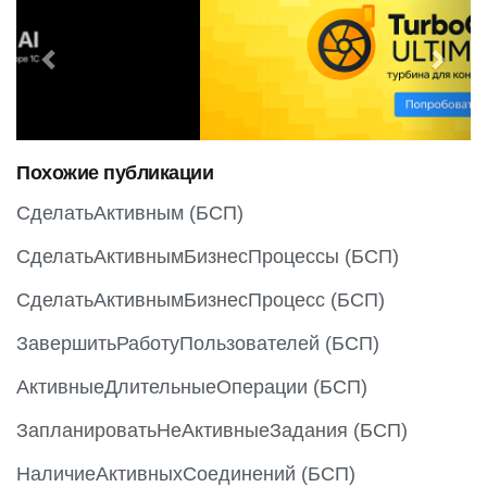
r
e
e
x
v
t
i
o
Похожие публикации
u
s
СделатьАктивным (БСП)
СделатьАктивнымБизнесПроцессы (БСП)
СделатьАктивнымБизнесПроцесс (БСП)
ЗавершитьРаботуПользователей (БСП)
АктивныеДлительныеОперации (БСП)
ЗапланироватьНеАктивныеЗадания (БСП)
НаличиеАктивныхСоединений (БСП)