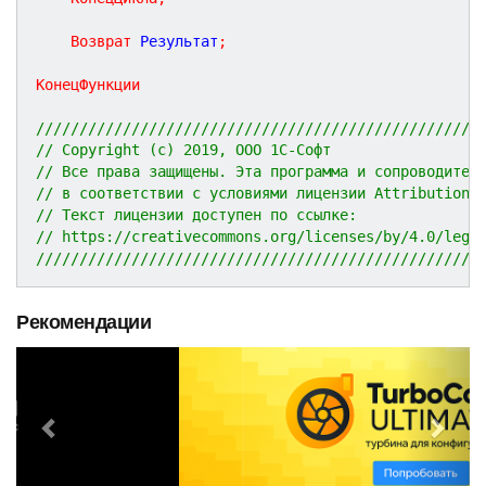
Возврат
 Результат
;
КонецФункции
///////////////////////////////////////////////////
// Copyright (c) 2019, ООО 1С-Софт
// Все права защищены. Эта программа и сопроводител
// в соответствии с условиями лицензии Attribution 
// Текст лицензии доступен по ссылке:
// https://creativecommons.org/licenses/by/4.0/lega
///////////////////////////////////////////////////
Рекомендации
P
N
r
e
e
x
v
t
i