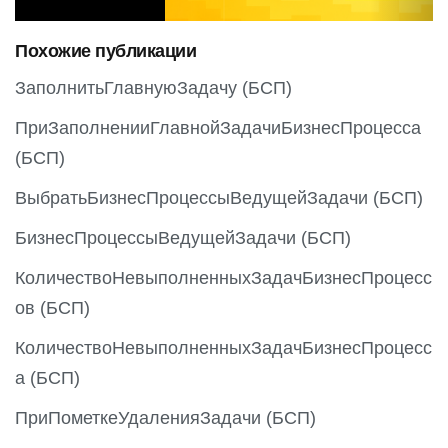
o
Похожие публикации
u
s
ЗаполнитьГлавнуюЗадачу (БСП)
ПриЗаполненииГлавнойЗадачиБизнесПроцесса
(БСП)
ВыбратьБизнесПроцессыВедущейЗадачи (БСП)
БизнесПроцессыВедущейЗадачи (БСП)
КоличествоНевыполненныхЗадачБизнесПроцесс
ов (БСП)
КоличествоНевыполненныхЗадачБизнесПроцесс
а (БСП)
ПриПометкеУдаленияЗадачи (БСП)