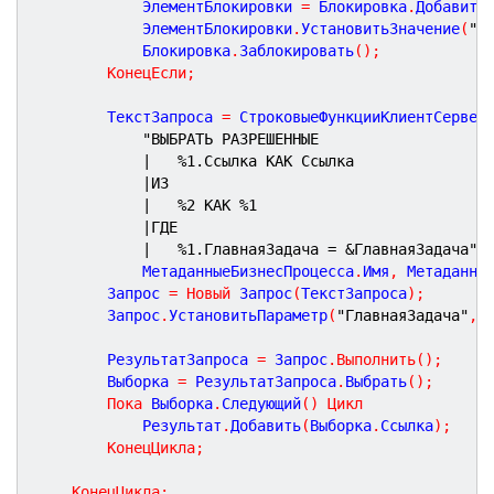
			ЭлементБлокировки 
=
 Блокировка
.
Добавить
			ЭлементБлокировки
.
УстановитьЗначение
(
"Г
			Блокировка
.
Заблокировать
(
)
;
КонецЕсли
;
		ТекстЗапроса 
=
 СтроковыеФункцииКлиентСервер
"ВЫБРАТЬ РАЗРЕШЕННЫЕ
|	%1.Ссылка КАК Ссылка
|ИЗ
|	%2 КАК %1
|ГДЕ
|	%1.ГлавнаяЗадача = &ГлавнаяЗадача"
,
			МетаданныеБизнесПроцесса
.
Имя
,
 Метаданны
		Запрос 
=
Новый
 Запрос
(
ТекстЗапроса
)
;
		Запрос
.
УстановитьПараметр
(
"ГлавнаяЗадача"
,
 
		РезультатЗапроса 
=
 Запрос
.
Выполнить
(
)
;
		Выборка 
=
 РезультатЗапроса
.
Выбрать
(
)
;
Пока
 Выборка
.
Следующий
(
)
Цикл
			Результат
.
Добавить
(
Выборка
.
Ссылка
)
;
КонецЦикла
;
КонецЦикла
;