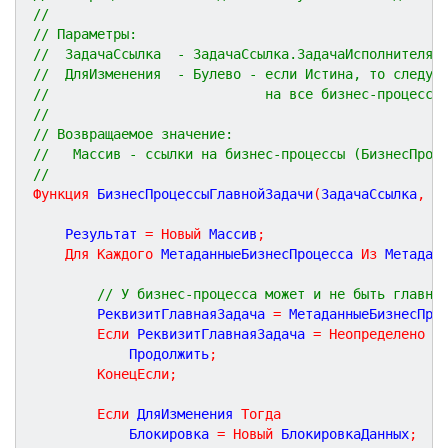
//
// Параметры:
//  ЗадачаСсылка  - ЗадачаСсылка.ЗадачаИсполнителя 
//  ДляИзменения  - Булево - если Истина, то следуе
//                           на все бизнес-процессы
//
// Возвращаемое значение:
//   Массив - ссылки на бизнес-процессы (БизнесПроц
//
Функция
БизнесПроцессыГлавнойЗадачи
(
ЗадачаСсылка
,
Д
	Результат 
=
Новый
 Массив
;
Для
Каждого
 МетаданныеБизнесПроцесса 
Из
 Метадан
// У бизнес-процесса может и не быть главно
		РеквизитГлавнаяЗадача 
=
 МетаданныеБизнесПро
Если
 РеквизитГлавнаяЗадача 
=
Неопределено
Т
			Продолжить
;
КонецЕсли
;
Если
 ДляИзменения 
Тогда
			Блокировка 
=
Новый
 БлокировкаДанных
;