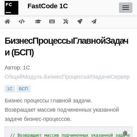
FastCode 1C
БизнесПроцессыГлавнойЗадач
и (БСП)
Автор: 1С
ОбщийМодуль.БизнесПроцессыИЗадачиСервер
1С
БСП
Бизнес процессы главной задачи.
Возвращает массив подчиненных указанной
задаче бизнес-процессов.
// Возвращает массив подчиненных указанной задаче б