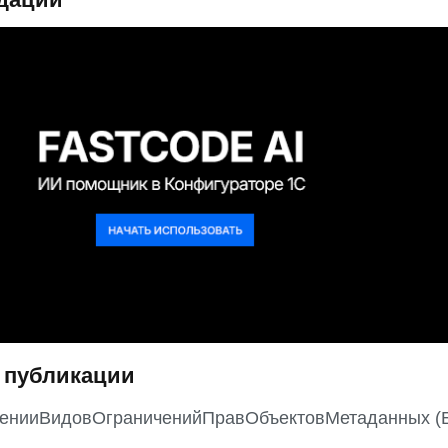
 публикации
енииВидовОграниченийПравОбъектовМетаданных (