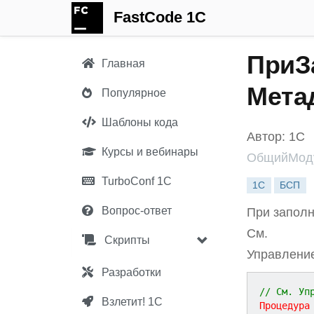
FastCode 1C
ПриЗ
Главная
Мета
Популярное
Шаблоны кода
Автор: 1С
Курсы и вебинары
ОбщийМоду
TurboConf 1С
1С
БСП
Вопрос-ответ
При заполн
См.
Скрипты
Управлени
Разработки
// См. Уп
Взлетит! 1С
Процедура