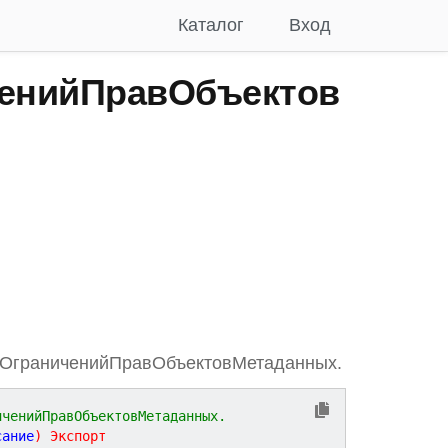
Каталог
Вход
енийПравОбъектов
ОграниченийПравОбъектовМетаданных.
иченийПравОбъектовМетаданных.
сание
)
Экспорт