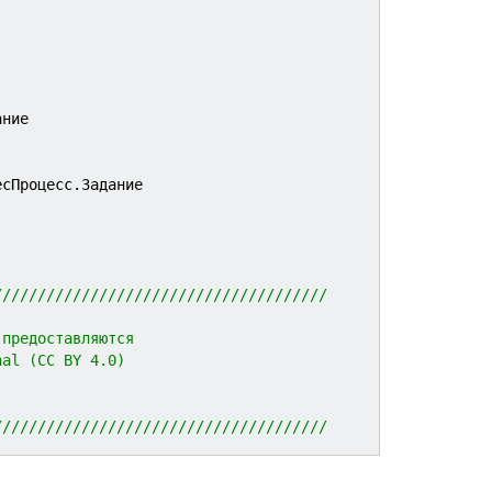
ание
есПроцесс.Задание
//////////////////////////////////////
 предоставляются 
nal (CC BY 4.0)
//////////////////////////////////////