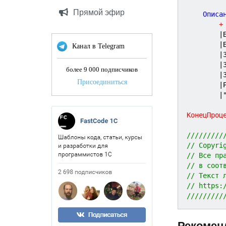
Прямой эфир
	Описа
+
|
|
Канал в Telegram
|
|
более 9 000 подписчиков
|
Присоединиться
|
|
КонецПроц
/////////
// Copyri
// Все пр
// в соот
// Текст 
// https:
/////////
Рекомен