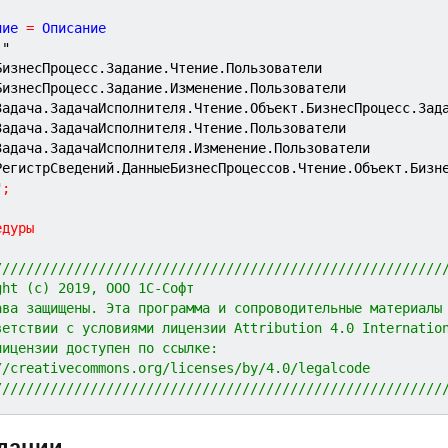
ние 
=
 Описание 

"
БизнесПроцесс.Задание.Чтение.Пользователи
БизнесПроцесс.Задание.Изменение.Пользователи
Задача.ЗадачаИсполнителя.Чтение.Объект.БизнесПроцесс.Зад
Задача.ЗадачаИсполнителя.Чтение.Пользователи
Задача.ЗадачаИсполнителя.Изменение.Пользователи
РегистрСведений.ДанныеБизнесПроцессов.Чтение.Объект.Бизн
"
;
едуры
////////////////////////////////////////////////////////
ght (c) 2019, ООО 1С-Софт
ава защищены. Эта программа и сопроводительные материалы
ветствии с условиями лицензии Attribution 4.0 Internatio
лицензии доступен по ссылке:
//creativecommons.org/licenses/by/4.0/legalcode
////////////////////////////////////////////////////////
дации