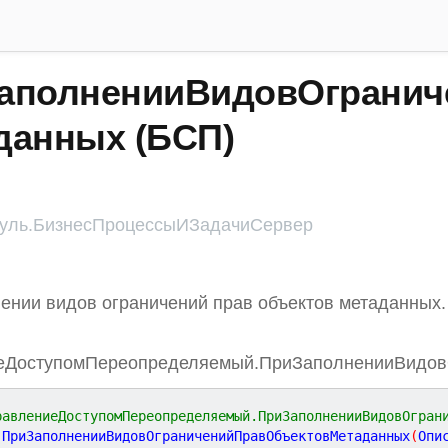
аполненииВидовОгранич
данных (БСП)
ль.БизнесПроцессыИЗадачиСервер
ении видов ограничений прав объектов метаданных.
еДоступомПереопределяемый.ПриЗаполненииВидов
равлениеДоступомПереопределяемый.ПриЗаполненииВидовОгран
ПриЗаполненииВидовОграниченийПравОбъектовМетаданных
(
Опи