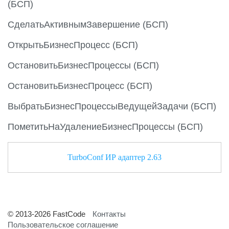
(БСП)
СделатьАктивнымЗавершение (БСП)
ОткрытьБизнесПроцесс (БСП)
ОстановитьБизнесПроцессы (БСП)
ОстановитьБизнесПроцесс (БСП)
ВыбратьБизнесПроцессыВедущейЗадачи (БСП)
ПометитьНаУдалениеБизнесПроцессы (БСП)
TurboConf ИР адаптер 2.63
© 2013-2026 FastCode
Контакты
Пользовательское соглашение