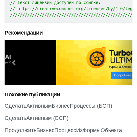
// Текст лицензии доступен по ссылке:
// https://creativecommons.org/licenses/by/4.0/lega
///////////////////////////////////////////////////
Рекомендации
P
N
r
e
e
x
v
t
i
o
Похожие публикации
u
s
СделатьАктивнымБизнесПроцессы (БСП)
СделатьАктивным (БСП)
ПродолжитьБизнесПроцессИзФормыОбъекта