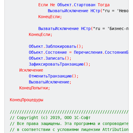
Если
Не
 Объект
.
Стартован 
Тогда
				ВызватьИсключение НСтр
(
"ru = 'Невоз
КонецЕсли
;
			ВызватьИсключение НСтр
(
"ru = 'Бизнес-пр
КонецЕсли
;
		Объект
.
Заблокировать
(
)
;
		Объект
.
Состояние 
=
 Перечисления
.
СостоянияБи
		Объект
.
Записать
(
)
;
		ЗафиксироватьТранзакцию
(
)
;
Исключение
		ОтменитьТранзакцию
(
)
;
		ВызватьИсключение
;
КонецПопытки
;
КонецПроцедуры
///////////////////////////////////////////////////
// Copyright (c) 2019, ООО 1С-Софт
// Все права защищены. Эта программа и сопроводител
// в соответствии с условиями лицензии Attribution 