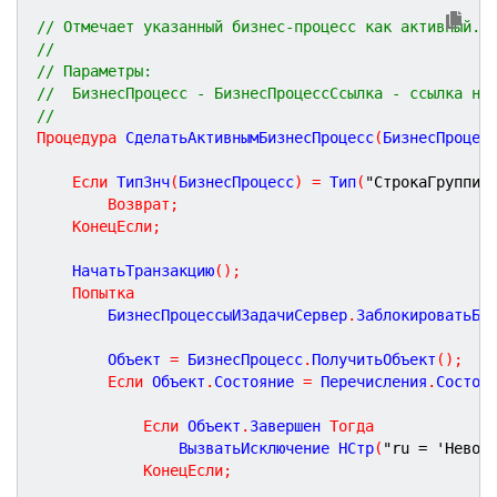
// Отмечает указанный бизнес-процесс как активный.
//
// Параметры:
//  БизнесПроцесс - БизнесПроцессСсылка - ссылка на
//
Процедура
СделатьАктивнымБизнесПроцесс
(
БизнесПроцес
Если
 ТипЗнч
(
БизнесПроцесс
)
=
 Тип
(
"СтрокаГруппир
Возврат
;
КонецЕсли
;
	НачатьТранзакцию
(
)
;
Попытка
		БизнесПроцессыИЗадачиСервер
.
ЗаблокироватьБи
		Объект 
=
 БизнесПроцесс
.
ПолучитьОбъект
(
)
;
Если
 Объект
.
Состояние 
=
 Перечисления
.
Состоя
Если
 Объект
.
Завершен 
Тогда
				ВызватьИсключение НСтр
(
"ru = 'Невоз
КонецЕсли
;