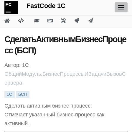
FastCode 1C
СделатьАктивнымБизнесПроце
сс (БСП)
Автор: 1С
ОбщийМодуль.БизнесПроцессыИЗадачиВызовС
ервера
1С
БСП
Сделать активным бизнес процесс.
Отмечает указанный бизнес-процесс как
активный.