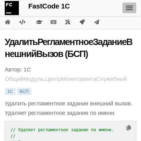
FastCode 1C
УдалитьРегламентноеЗаданиеВ
нешнийВызов (БСП)
Автор: 1С
ОбщийМодуль.ЦентрМониторингаСлужебный
1С
БСП
Удалить регламентное задание внешний вызов.
Удаляет регламентное задание по имени.
// Удаляет регламентное задание по имени.
//