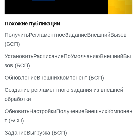
i
o
Похожие публикации
u
s
ПолучитьРегламентноеЗаданиеВнешнийВызов
(БСП)
УстановитьРасписаниеПоУмолчаниюВнешнийВы
зов (БСП)
ОбновлениеВнешнихКомпонент (БСП)
Создание регламентного задания из внешней
обработки
ОбновитьНастройкиПолучениеВнешнихКомпонен
т (БСП)
ЗаданиеВыгрузка (БСП)