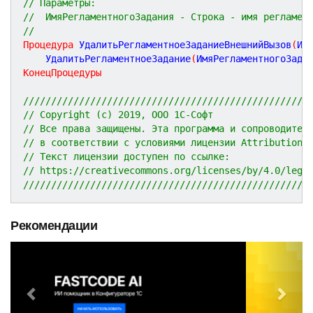
// Параметры:
//  ИмяРегламентногоЗадания - Строка - имя регламен
//
Процедура
УдалитьРегламентноеЗаданиеВнешнийВызов
(
Им
	УдалитьРегламентноеЗадание
(
ИмяРегламентногоЗада
КонецПроцедуры
///////////////////////////////////////////////////
// Copyright (c) 2019, ООО 1С-Софт
// Все права защищены. Эта программа и сопроводител
// в соответствии с условиями лицензии Attribution 
// Текст лицензии доступен по ссылке:
// https://creativecommons.org/licenses/by/4.0/lega
///////////////////////////////////////////////////
Рекомендации
P
N
r
e
e
x
v
t