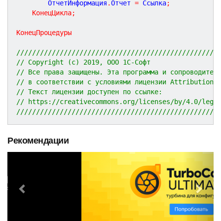
		ОтчетИнформация
.
Отчет 
=
 Ссылка
;
КонецЦикла
;
КонецПроцедуры
///////////////////////////////////////////////////
// Copyright (c) 2019, ООО 1С-Софт
// Все права защищены. Эта программа и сопроводител
// в соответствии с условиями лицензии Attribution 
// Текст лицензии доступен по ссылке:
// https://creativecommons.org/licenses/by/4.0/lega
///////////////////////////////////////////////////
Рекомендации
P
N
r
e
e
x
v
t
i