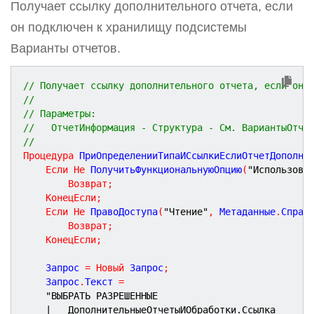
Получает ссылку дополнительного отчета, если
он подключен к хранилищу подсистемы
Варианты отчетов.
// Получает ссылку дополнительного отчета, если он 
//
// Параметры:
//   ОтчетИнформация - Структура - См. ВариантыОтче
//
Процедура
ПриОпределенииТипаИСсылкиЕслиОтчетДополни
Если
Не
 ПолучитьФункциональнуюОпцию
(
"Использова
Возврат
;
КонецЕсли
;
Если
Не
 ПравоДоступа
(
"Чтение"
,
 Метаданные
.
Справ
Возврат
;
КонецЕсли
;
	Запрос 
=
Новый
 Запрос
;
	Запрос
.
Текст 
=
"ВЫБРАТЬ РАЗРЕШЕННЫЕ
|	ДополнительныеОтчетыИОбработки.Ссылка