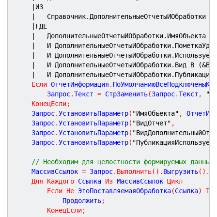
|ИЗ
|	Справочник.ДополнительныеОтчетыИОбработки К
|ГДЕ
|	ДополнительныеОтчетыИОбработки.ИмяОбъекта =
|	И ДополнительныеОтчетыИОбработки.ПометкаУда
|	И ДополнительныеОтчетыИОбработки.Использует
|	И ДополнительныеОтчетыИОбработки.Вид В (&Ви
|	И ДополнительныеОтчетыИОбработки.Публикация
Если
 ОтчетИнформация
.
ПоУмолчаниюВсеПодключеныКХ
		Запрос
.
Текст 
=
 СтрЗаменить
(
Запрос
.
Текст
,
"И
КонецЕсли
;
	Запрос
.
УстановитьПараметр
(
"ИмяОбъекта"
,
 ОтчетИн
	Запрос
.
УстановитьПараметр
(
"ВидОтчет"
,
          
	Запрос
.
УстановитьПараметр
(
"ВидДополнительныйОтч
	Запрос
.
УстановитьПараметр
(
"ПубликацияИспользует
// Необходим для целостности формируемых данных
	МассивСсылок 
=
 Запрос
.
Выполнить
(
)
.
Выгрузить
(
)
.
В
Для
Каждого
 Ссылка 
Из
 МассивСсылок 
Цикл
Если
Не
 ЭтоПоставляемаяОбработка
(
Ссылка
)
То
			Продолжить
;
КонецЕсли
;