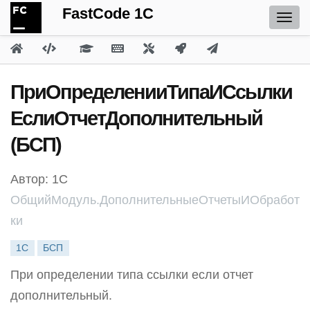
FastCode 1C
ПриОпределенииТипаИСсылки
ЕслиОтчетДополнительный
(БСП)
Автор: 1С
ОбщийМодуль.ДополнительныеОтчетыИОбработ
ки
1С
БСП
При определении типа ссылки если отчет
дополнительный.