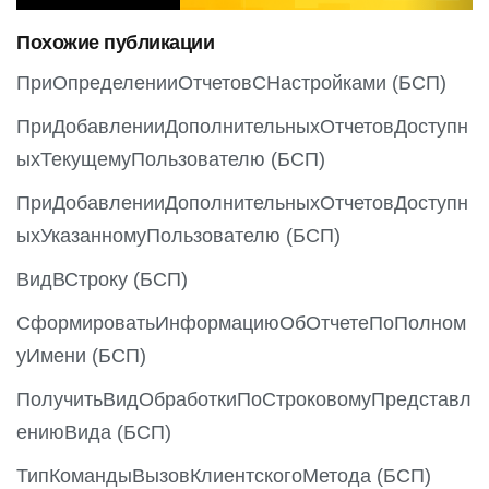
o
Похожие публикации
u
s
ПриОпределенииОтчетовСНастройками (БСП)
ПриДобавленииДополнительныхОтчетовДоступн
ыхТекущемуПользователю (БСП)
ПриДобавленииДополнительныхОтчетовДоступн
ыхУказанномуПользователю (БСП)
ВидВСтроку (БСП)
СформироватьИнформациюОбОтчетеПоПолном
уИмени (БСП)
ПолучитьВидОбработкиПоСтроковомуПредставл
ениюВида (БСП)
ТипКомандыВызовКлиентскогоМетода (БСП)