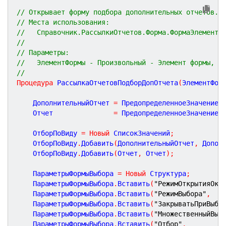
// Открывает форму подбора дополнительных отчетов.
// Места использования:
//   Справочник.РассылкиОтчетов.Форма.ФормаЭлемента
//
// Параметры:
//   ЭлементФормы - Произвольный - Элемент формы, в
//
Процедура
РассылкаОтчетовПодборДопОтчета
(
ЭлементФор
	ДополнительныйОтчет 
=
 ПредопределенноеЗначение
(
	Отчет               
=
 ПредопределенноеЗначение
(
	ОтборПоВиду 
=
Новый
 СписокЗначений
;
	ОтборПоВиду
.
Добавить
(
ДополнительныйОтчет
,
 Допол
	ОтборПоВиду
.
Добавить
(
Отчет
,
 Отчет
)
;
	ПараметрыФормыВыбора 
=
Новый
 Структура
;
	ПараметрыФормыВыбора
.
Вставить
(
"РежимОткрытияОкн
	ПараметрыФормыВыбора
.
Вставить
(
"РежимВыбора"
,
	ПараметрыФормыВыбора
.
Вставить
(
"ЗакрыватьПриВыбо
	ПараметрыФормыВыбора
.
Вставить
(
"МножественныйВыб
	ПараметрыФормыВыбора
.
Вставить
(
"Отбор"
,