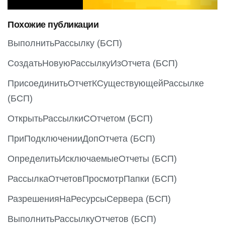
o
Похожие публикации
u
s
ВыполнитьРассылку (БСП)
СоздатьНовуюРассылкуИзОтчета (БСП)
ПрисоединитьОтчетКСуществующейРассылке
(БСП)
ОткрытьРассылкиСОтчетом (БСП)
ПриПодключенииДопОтчета (БСП)
ОпределитьИсключаемыеОтчеты (БСП)
РассылкаОтчетовПросмотрПапки (БСП)
РазрешенияНаРесурсыСервера (БСП)
ВыполнитьРассылкуОтчетов (БСП)