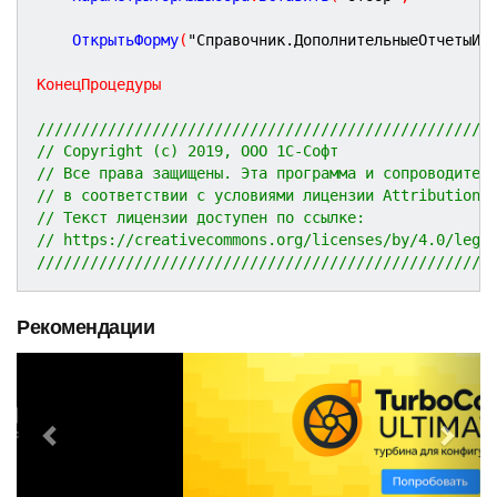
	ОткрытьФорму
(
"Справочник.ДополнительныеОтчетыИО
КонецПроцедуры
///////////////////////////////////////////////////
// Copyright (c) 2019, ООО 1С-Софт
// Все права защищены. Эта программа и сопроводител
// в соответствии с условиями лицензии Attribution 
// Текст лицензии доступен по ссылке:
// https://creativecommons.org/licenses/by/4.0/lega
///////////////////////////////////////////////////
Рекомендации
P
N
r
e
e
x
v
t
i