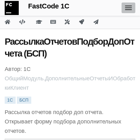
FastCode 1C
РассылкаОтчетовПодборДопОт
чета (БСП)
Автор: 1С
ОбщийМодуль.ДополнительныеОтчетыИОбработ
киКлиент
1С
БСП
Рассылка отчетов подбор доп отчета.
Открывает форму подбора дополнительных
отчетов.