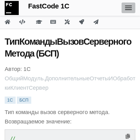
FastCode 1C
ТипКомандыВызовСерверного
Метода (БСП)
Автор: 1С
ОбщийМодуль.ДополнительныеОтчетыИОбработ
киКлиентСервер
1С
БСП
Тип команды вызов серверного метода.
Возвращаемое значение:
//