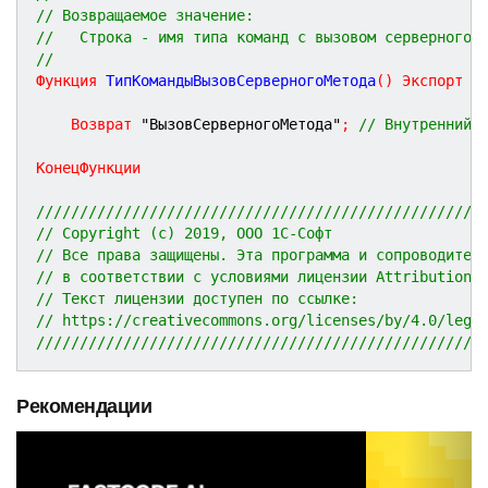
// Возвращаемое значение:
//   Строка - имя типа команд с вызовом серверного 
//
Функция
ТипКомандыВызовСерверногоМетода
(
)
Экспорт
Возврат
"ВызовСерверногоМетода"
;
// Внутренний 
КонецФункции
///////////////////////////////////////////////////
// Copyright (c) 2019, ООО 1С-Софт
// Все права защищены. Эта программа и сопроводител
// в соответствии с условиями лицензии Attribution 
// Текст лицензии доступен по ссылке:
// https://creativecommons.org/licenses/by/4.0/lega
///////////////////////////////////////////////////
Рекомендации
P
N
r
e