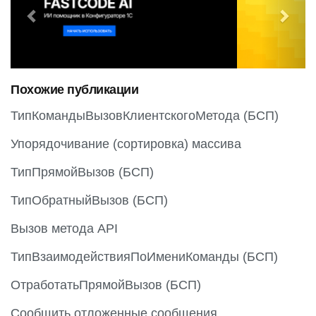
e
x
v
t
i
o
Похожие публикации
u
s
ТипКомандыВызовКлиентскогоМетода (БСП)
Упорядочивание (сортировка) массива
ТипПрямойВызов (БСП)
ТипОбратныйВызов (БСП)
Вызов метода API
ТипВзаимодействияПоИмениКоманды (БСП)
ОтработатьПрямойВызов (БСП)
Сообщить отложенные сообщения