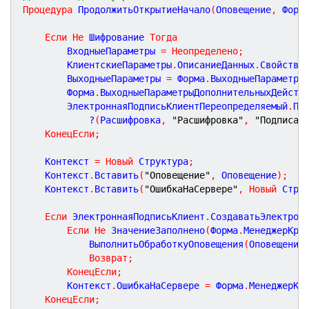
Процедура
ПродолжитьОткрытиеНачало
(
Оповещение
,
Форм
Если
Не
 Шифрование 
Тогда
		ВходныеПараметры 
=
Неопределено
;
		КлиентскиеПараметры
.
ОписаниеДанных
.
Свойство
		ВыходныеПараметры 
=
 Форма
.
ВыходныеПараметры
		Форма
.
ВыходныеПараметрыДополнительныхДейств
		ЭлектроннаяПодписьКлиентПереопределяемый
.
Пе
			?
(
Расшифровка
,
"Расшифровка"
,
"Подписан
КонецЕсли
;
	Контекст 
=
Новый
 Структура
;
	Контекст
.
Вставить
(
"Оповещение"
,
 Оповещение
)
;
	Контекст
.
Вставить
(
"ОшибкаНаСервере"
,
Новый
 Стру
Если
 ЭлектроннаяПодписьКлиент
.
СоздаватьЭлектрон
Если
Не
 ЗначениеЗаполнено
(
Форма
.
МенеджерКри
			ВыполнитьОбработкуОповещения
(
Оповещение
Возврат
;
КонецЕсли
;
		Контекст
.
ОшибкаНаСервере 
=
 Форма
.
МенеджерКр
КонецЕсли
;