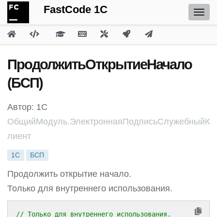
FastCode 1C
ПродолжитьОткрытиеНачало
(БСП)
Автор: 1С
ОбщийМодуль.ЭлектроннаяПодписьСлужебныйК
лиент
1С
БСП
Продолжить открытие начало.
Только для внутреннего использования.
// Только для внутреннего использования.