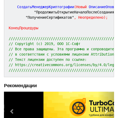
	СоздатьМенеджерКриптографии
(
Новый
 ОписаниеОпове
"ПродолжитьОткрытиеНачалоПослеСозданияМ
"ПолучениеСертификатов"
,
Неопределено
)
;
КонецПроцедуры
///////////////////////////////////////////////////
// Copyright (c) 2019, ООО 1С-Софт
// Все права защищены. Эта программа и сопроводител
// в соответствии с условиями лицензии Attribution 
// Текст лицензии доступен по ссылке:
// https://creativecommons.org/licenses/by/4.0/lega
///////////////////////////////////////////////////
Рекомендации
P
N
r
e
e
x
v
t