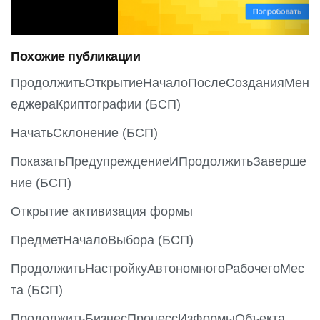
i
o
Похожие публикации
u
s
ПродолжитьОткрытиеНачалоПослеСозданияМен
еджераКриптографии (БСП)
НачатьСклонение (БСП)
ПоказатьПредупреждениеИПродолжитьЗаверше
ние (БСП)
Открытие активизация формы
ПредметНачалоВыбора (БСП)
ПродолжитьНастройкуАвтономногоРабочегоМес
та (БСП)
ПродолжитьБизнесПроцессИзФормыОбъекта