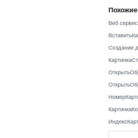
Похожие
Веб серви
ВставитьК
Создание д
КартинкаС
ОткрытьОб
ОткрытьОб
НомерКарт
КартинкаК
ИндексКарт