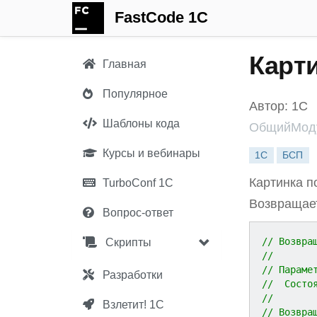
FastCode 1C
Карт
Главная
Популярное
Автор: 1С
Шаблоны кода
ОбщийМод
Курсы и вебинары
1С
БСП
Картинка п
TurboConf 1С
Возвращает
Вопрос-ответ
// Возвра
Скрипты
//
// Параме
Разработки
//	Сос
//
Взлетит! 1С
// Возвра