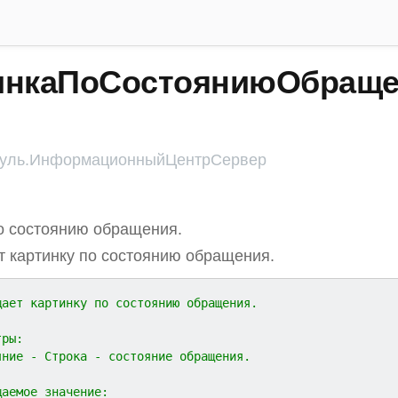
инкаПоСостояниюОбраще
уль.ИнформационныйЦентрСервер
о состоянию обращения.
 картинку по состоянию обращения.
щает картинку по состоянию обращения.
тры:
тояние - Строка - состояние обращения.
щаемое значение: