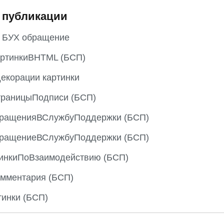
 публикации
с БУХ обращение
артинкиВHTML (БСП)
екорации картинки
траницыПодписи (БСП)
ращенияВСлужбуПоддержки (БСП)
ращениеВСлужбуПоддержки (БСП)
инкиПоВзаимодействию (БСП)
омментария (БСП)
инки (БСП)