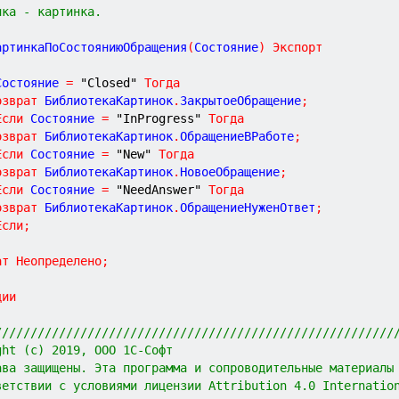
тинка - картинка.
артинкаПоСостояниюОбращения
(
Состояние
)
Экспорт
Состояние 
=
"Closed"
Тогда
озврат
 БиблиотекаКартинок
.
ЗакрытоеОбращение
;
Если
 Состояние 
=
"InProgress"
Тогда
озврат
 БиблиотекаКартинок
.
ОбращениеВРаботе
;
Если
 Состояние 
=
"New"
Тогда
озврат
 БиблиотекаКартинок
.
НовоеОбращение
;
Если
 Состояние 
=
"NeedAnswer"
Тогда
озврат
 БиблиотекаКартинок
.
ОбращениеНуженОтвет
;
Если
;
ат
Неопределено
;
ции
////////////////////////////////////////////////////////
ght (c) 2019, ООО 1С-Софт
ава защищены. Эта программа и сопроводительные материалы
ветствии с условиями лицензии Attribution 4.0 Internatio