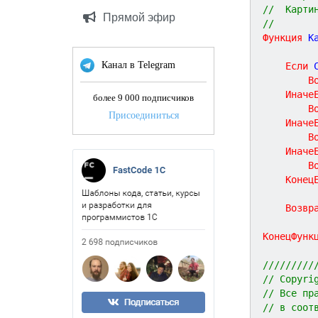
//	Кар
Прямой эфир
//
Функция
К
Канал в Telegram
Если
 
В
Иначе
более 9 000 подписчиков
В
Присоединиться
Иначе
В
Иначе
В
Конец
Возвр
КонецФунк
/////////
// Copyri
// Все пр
// в соот