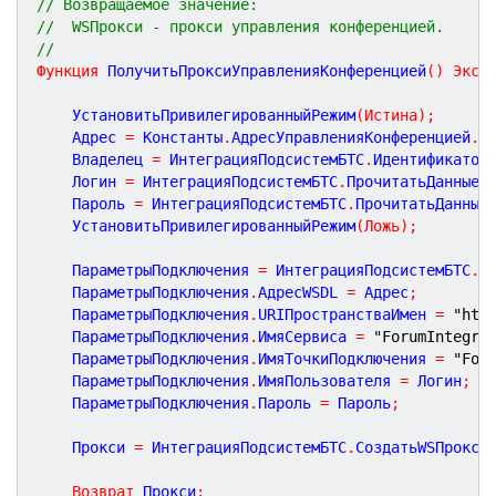
// Возвращаемое значение:
//  WSПрокси - прокси управления конференцией.
//
Функция
ПолучитьПроксиУправленияКонференцией
(
)
Эксп
	УстановитьПривилегированныйРежим
(
Истина
)
;
	Адрес 
=
 Константы
.
АдресУправленияКонференцией
.
П
	Владелец 
=
 ИнтеграцияПодсистемБТС
.
Идентификатор
	Логин 
=
 ИнтеграцияПодсистемБТС
.
ПрочитатьДанныеИ
	Пароль 
=
 ИнтеграцияПодсистемБТС
.
ПрочитатьДанные
	УстановитьПривилегированныйРежим
(
Ложь
)
;
	ПараметрыПодключения 
=
 ИнтеграцияПодсистемБТС
.
П
	ПараметрыПодключения
.
АдресWSDL 
=
 Адрес
;
	ПараметрыПодключения
.
URIПространстваИмен 
=
"htt
	ПараметрыПодключения
.
ИмяСервиса 
=
"ForumIntegra
	ПараметрыПодключения
.
ИмяТочкиПодключения 
=
"For
	ПараметрыПодключения
.
ИмяПользователя 
=
 Логин
;
	ПараметрыПодключения
.
Пароль 
=
 Пароль
;
	Прокси 
=
 ИнтеграцияПодсистемБТС
.
СоздатьWSПрокси
Возврат
 Прокси
;