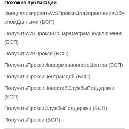
Похожие публикации
u
s
ИнициализироватьWSПроксиДляУправленияОбм
еномДанными (БСП)
ПолучитьWSПроксиПоПараметрамПодключения
(БСП)
ПолучитьWSПрокси (БСП)
ПолучитьПроксиИнформационногоЦентра (БСП)
ПолучитьПроксиЦентраИдей (БСП)
ПолучитьПроксиНовостейСлужбыПоддержки
(БСП)
ПолучитьПроксиСлужбыПоддержки (БСП)
ПолучитьПрокси (БСП)