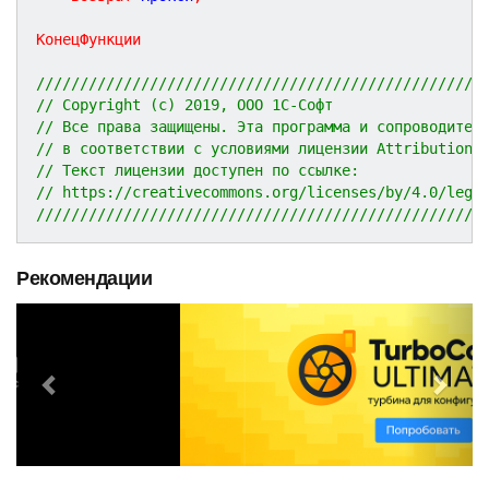
КонецФункции
///////////////////////////////////////////////////
// Copyright (c) 2019, ООО 1С-Софт
// Все права защищены. Эта программа и сопроводител
// в соответствии с условиями лицензии Attribution 
// Текст лицензии доступен по ссылке:
// https://creativecommons.org/licenses/by/4.0/lega
///////////////////////////////////////////////////
Рекомендации
P
N
r
e
e
x
v
t
i
o