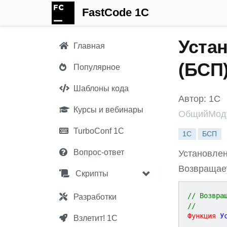
FastCode 1C
Уста
Главная
(БСП
Популярное
Шаблоны кода
Автор: 1С
Курсы и вебинары
ОбщийМод
TurboConf 1С
1С
БСП
Вопрос-ответ
Установлен
Возвращает
Скрипты
// Возвра
Разработки
//
Функция
У
Взлетит! 1С