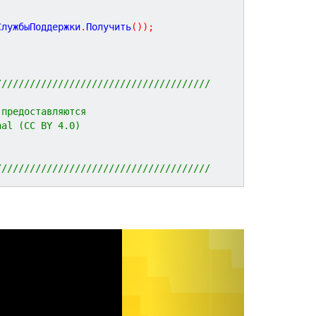
СлужбыПоддержки
.
Получить
(
)
)
;
//////////////////////////////////////
 предоставляются 
nal (CC BY 4.0)
//////////////////////////////////////
N
e
x
t