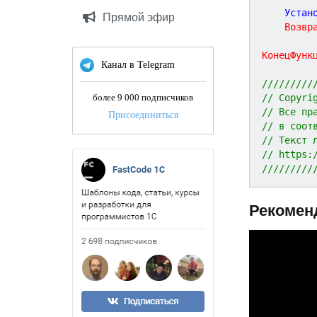
	Уста
Прямой эфир
Возвр
КонецФунк
Канал в Telegram
/////////
// Copyri
более 9 000 подписчиков
// Все пр
Присоединиться
// в соот
// Текст 
// https:
/////////
Рекомен
P
r
e
v