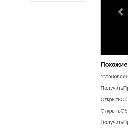
i
o
u
s
Похожие
Установле
ПолучитьП
ОткрытьОб
ОткрытьОб
ПолучитьП