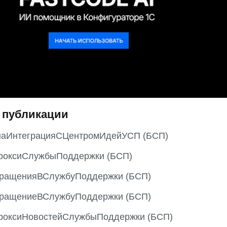
 публикации
наИнтеграцияСЦентромИдейУСП (БСП)
роксиСлужбыПоддержки (БСП)
ращенияВСлужбуПоддержки (БСП)
ращениеВСлужбуПоддержки (БСП)
роксиНовостейСлужбыПоддержки (БСП)