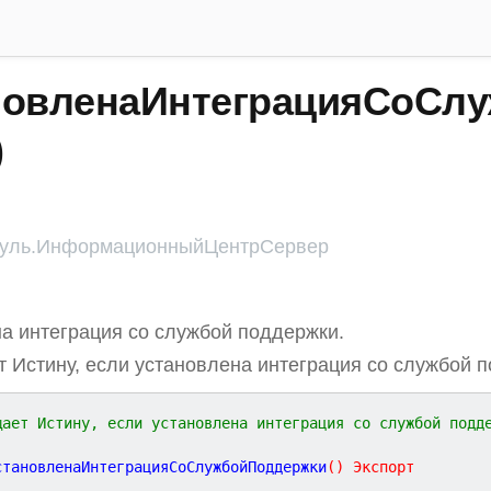
новленаИнтеграцияСоСл
)
уль.ИнформационныйЦентрСервер
а интеграция со службой поддержки.
 Истину, если установлена интеграция со службой 
щает Истину, если установлена интеграция со службой подд
становленаИнтеграцияСоСлужбойПоддержки
(
)
Экспорт