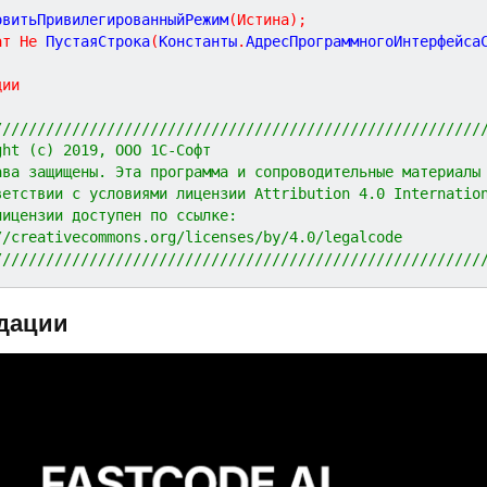
новитьПривилегированныйРежим
(
Истина
)
;
ат
Не
 ПустаяСтрока
(
Константы
.
АдресПрограммногоИнтерфейса
ции
////////////////////////////////////////////////////////
ght (c) 2019, ООО 1С-Софт
ава защищены. Эта программа и сопроводительные материалы
ветствии с условиями лицензии Attribution 4.0 Internatio
лицензии доступен по ссылке:
//creativecommons.org/licenses/by/4.0/legalcode
////////////////////////////////////////////////////////
дации