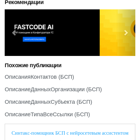
Рекомендации
P
N
r
e
e
x
v
t
i
o
Похожие публикации
u
s
ОписанияКонтактов (БСП)
ОписаниеДанныхОрганизации (БСП)
ОписаниеДанныхСубъекта (БСП)
ОписаниеТипаВсеСсылки (БСП)
Синтакс-помощник БСП с нейросетевым ассистентом