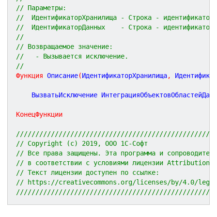
// Параметры:
//  ИдентификаторХранилища - Строка - идентификатор
//  ИдентификаторДанных    - Строка - идентификатор
// 
// Возвращаемое значение:
//   - Вызывается исключение.
//
Функция
Описание
(
ИдентификаторХранилища
,
Идентифика
	ВызватьИсключение ИнтеграцияОбъектовОбластейДан
КонецФункции
///////////////////////////////////////////////////
// Copyright (c) 2019, ООО 1С-Софт
// Все права защищены. Эта программа и сопроводител
// в соответствии с условиями лицензии Attribution 
// Текст лицензии доступен по ссылке:
// https://creativecommons.org/licenses/by/4.0/lega
///////////////////////////////////////////////////