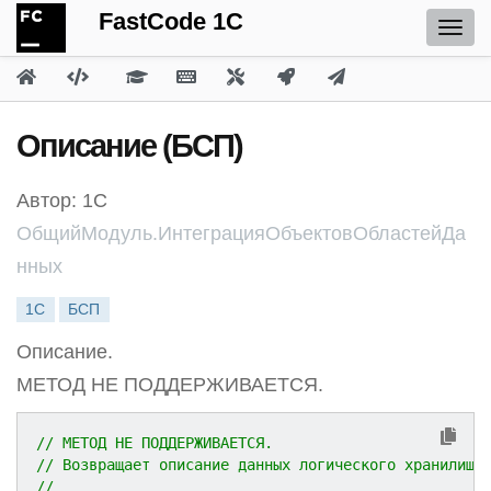
FastCode 1C
Описание (БСП)
Автор: 1С
ОбщийМодуль.ИнтеграцияОбъектовОбластейДа
нных
1С
БСП
Описание.
МЕТОД НЕ ПОДДЕРЖИВАЕТСЯ.
// МЕТОД НЕ ПОДДЕРЖИВАЕТСЯ.
// Возвращает описание данных логического хранилища
//