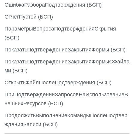
s
ОшибкаРазбораПодтверждения (БСП)
ОтчетПустой (БСП)
ПараметрыВопросаПодтвержденияСкрытия
(БСП)
ПоказатьПодтверждениеЗакрытияФормы (БСП)
ПоказатьПодтверждениеЗакрытияФормыСФайла
ми (БСП)
ОткрытьФайлПослеПодтверждения (БСП)
ПриПодтвержденииЗапросовНаИспользованиеВ
нешнихРесурсов (БСП)
ПродолжитьВыполнениеКомандыПослеПодтвер
жденияЗаписи (БСП)