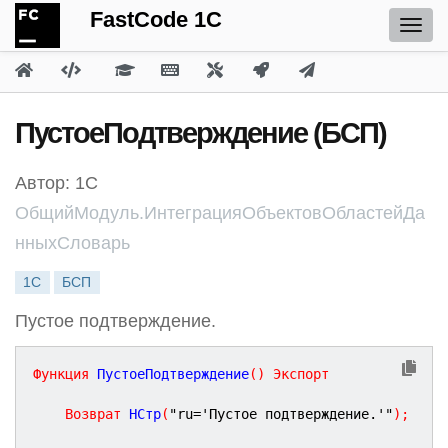
FastCode 1C
ПустоеПодтверждение (БСП)
Автор: 1С
ОбщийМодуль.ИнтеграцияОбъектовОбластейДа
нныхСловарь
1С
БСП
Пустое подтверждение.
Функция
ПустоеПодтверждение
(
)
Экспорт
Возврат
 НСтр
(
"ru='Пустое подтверждение.'"
)
;