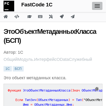
FastCode 1C
ЭтоОбъектМетаданныхКласса
(БСП)
Автор: 1С
ОбщийМодуль.ИнтерфейсODataСлужебный
1С
БСП
Это объект метаданных класса.
Функция
ЭтоОбъектМетаданныхКласса
(
Знач
ОбъектМетада
Если
 ТипЗнч
(
ОбъектМетаданных
)
=
 Тип
(
"ОбъектМета
		Имя 
=
 ОбъектМетаданных
.
Имя
;