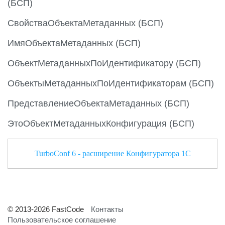
(БСП)
СвойстваОбъектаМетаданных (БСП)
ИмяОбъектаМетаданных (БСП)
ОбъектМетаданныхПоИдентификатору (БСП)
ОбъектыМетаданныхПоИдентификаторам (БСП)
ПредставлениеОбъектаМетаданных (БСП)
ЭтоОбъектМетаданныхКонфигурация (БСП)
TurboConf 6 - расширение Конфигуратора 1С
© 2013-2026 FastCode
Контакты
Пользовательское соглашение