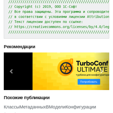
///////////////////////////////////////////////////
// Copyright (c) 2019, ООО 1С-Софт
// Все права защищены. Эта программа и сопроводител
// в соответствии с условиями лицензии Attribution 
// Текст лицензии доступен по ссылке:
// https://creativecommons.org/licenses/by/4.0/lega
///////////////////////////////////////////////////
Рекомендации
P
N
r
e
e
x
v
t
i
o
Похожие публикации
u
s
КлассыМетаданныхВМоделиКонфигурации