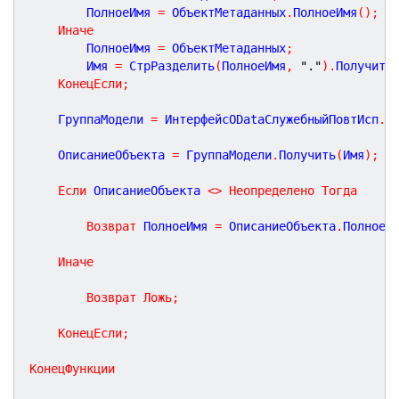
		ПолноеИмя 
=
 ОбъектМетаданных
.
ПолноеИмя
(
)
;
Иначе
		ПолноеИмя 
=
 ОбъектМетаданных
;
		Имя 
=
 СтрРазделить
(
ПолноеИмя
,
"."
)
.
Получить
КонецЕсли
;
	ГруппаМодели 
=
 ИнтерфейсODataСлужебныйПовтИсп
.
О
	ОписаниеОбъекта 
=
 ГруппаМодели
.
Получить
(
Имя
)
;
Если
 ОписаниеОбъекта 
<
>
Неопределено
Тогда
Возврат
 ПолноеИмя 
=
 ОписаниеОбъекта
.
ПолноеИ
Иначе
Возврат
Ложь
;
КонецЕсли
;
КонецФункции