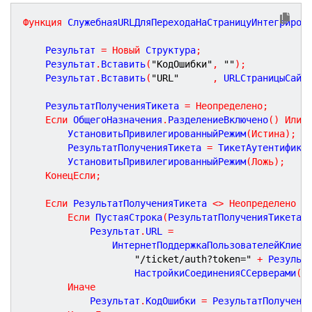
Функция
СлужебнаяURLДляПереходаНаСтраницуИнтегриров
	Результат 
=
Новый
 Структура
;
	Результат
.
Вставить
(
"КодОшибки"
,
""
)
;
	Результат
.
Вставить
(
"URL"
,
 URLСтраницыСайт
	РезультатПолученияТикета 
=
Неопределено
;
Если
 ОбщегоНазначения
.
РазделениеВключено
(
)
Или
 
		УстановитьПривилегированныйРежим
(
Истина
)
;
		РезультатПолученияТикета 
=
 ТикетАутентифика
		УстановитьПривилегированныйРежим
(
Ложь
)
;
КонецЕсли
;
Если
 РезультатПолученияТикета 
<
>
Неопределено
Т
Если
 ПустаяСтрока
(
РезультатПолученияТикета
.
			Результат
.
URL 
=
				ИнтернетПоддержкаПользователейКлиен
"/ticket/auth?token="
+
 Результ
					НастройкиСоединенияССерверами
(
)
Иначе
			Результат
.
КодОшибки 
=
 РезультатПолучени