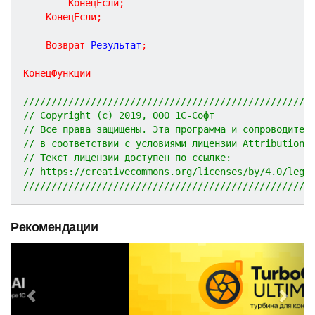
КонецЕсли
;
КонецЕсли
;
Возврат
 Результат
;
КонецФункции
///////////////////////////////////////////////////
// Copyright (c) 2019, ООО 1С-Софт
// Все права защищены. Эта программа и сопроводител
// в соответствии с условиями лицензии Attribution 
// Текст лицензии доступен по ссылке:
// https://creativecommons.org/licenses/by/4.0/lega
///////////////////////////////////////////////////
Рекомендации
P
N
r
e
e
x
v
t