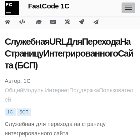
FastCode 1C
СлужебнаяURLДляПереходаНа
СтраницуИнтегрированногоСай
та (БСП)
Автор: 1С
ОбщийМодуль.ИнтернетПоддержкаПользовател
ей
1С
БСП
Служебная для перехода на страницу
интегрированного сайта.