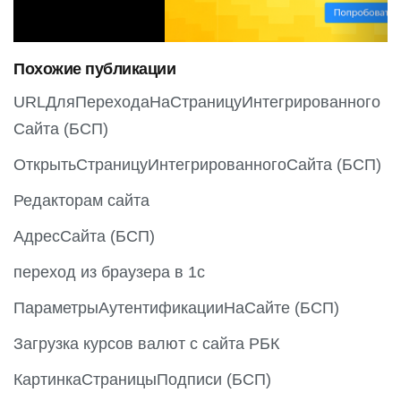
i
o
Похожие публикации
u
s
URLДляПереходаНаСтраницуИнтегрированного
Сайта (БСП)
ОткрытьСтраницуИнтегрированногоСайта (БСП)
Редакторам сайта
АдресСайта (БСП)
переход из браузера в 1с
ПараметрыАутентификацииНаСайте (БСП)
Загрузка курсов валют с сайта РБК
КартинкаСтраницыПодписи (БСП)