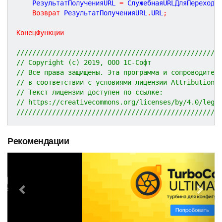
	РезультатПолученияURL 
=
 СлужебнаяURLДляПерехода
Возврат
 РезультатПолученияURL
.
URL
;
КонецФункции
///////////////////////////////////////////////////
// Copyright (c) 2019, ООО 1С-Софт
// Все права защищены. Эта программа и сопроводител
// в соответствии с условиями лицензии Attribution 
// Текст лицензии доступен по ссылке:
// https://creativecommons.org/licenses/by/4.0/lega
///////////////////////////////////////////////////
Рекомендации
P
N
r
e
e
x
v
t
i