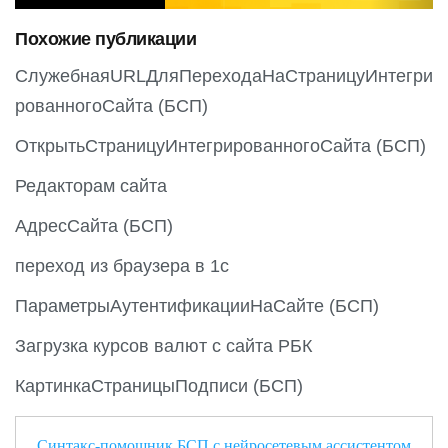
o
Похожие публикации
u
s
СлужебнаяURLДляПереходаНаСтраницуИнтегри
рованногоСайта (БСП)
ОткрытьСтраницуИнтегрированногоСайта (БСП)
Редакторам сайта
АдресСайта (БСП)
переход из браузера в 1с
ПараметрыАутентификацииНаСайте (БСП)
Загрузка курсов валют с сайта РБК
КартинкаСтраницыПодписи (БСП)
Синтакс-помощник БСП с нейросетевым ассистентом