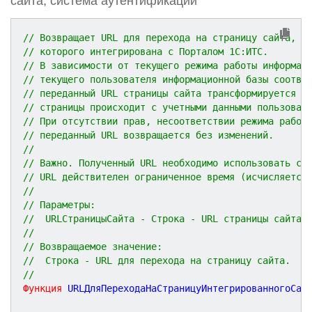
сайта, система аутентификации
// Возвращает URL для перехода на страницу сайта, с
// которого интегрирована с Порталом 1С:ИТС.
// В зависимости от текущего режима работы информац
// текущего пользователя информационной базы соотве
// переданный URL страницы сайта трансформируется т
// страницы происходит с учетными данными пользоват
// При отсутствии прав, несоответствии режима работ
// переданный URL возвращается без изменений.
//
// Важно. Полученный URL необходимо использовать ср
// URL действителен ограниченное время (исчисляется
//
// Параметры:
//	URLСтраницыСайта - Строка - URL страницы сайта;
//
// Возвращаемое значение:
//	Строка - URL для перехода на страницу сайта.
//
Функция
URLДляПереходаНаСтраницуИнтегрированногоСай