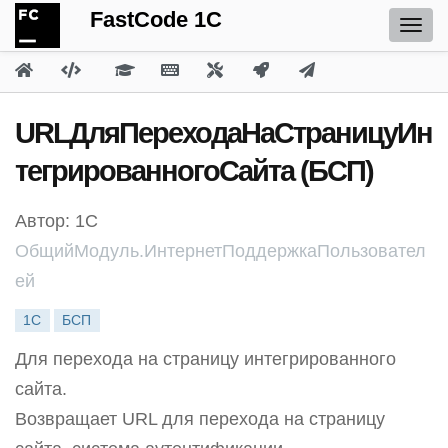
FastCode 1C
URLДляПереходаНаСтраницуИн
тегрированногоСайта (БСП)
Автор: 1С
ОбщийМодуль.ИнтернетПоддержкаПользовател
ей
1С
БСП
Для перехода на страницу интегрированного
сайта.
Возвращает URL для перехода на страницу