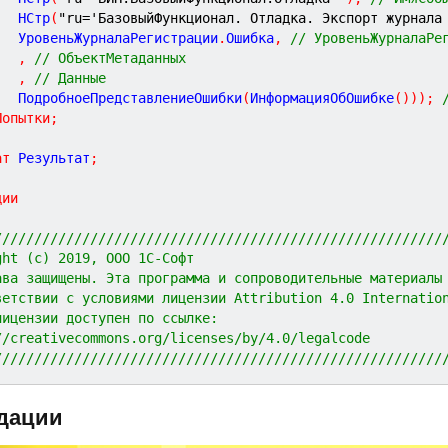
			НСтр
(
"ru='БазовыйФункционал. Отладка. Экспорт журнала
			УровеньЖурналаРегистрации
.
Ошибка
,
// УровеньЖурналаРе
,
// ОбъектМетаданных
,
// Данные
			ПодробноеПредставлениеОшибки
(
ИнформацияОбОшибке
(
)
)
)
;
Попытки
;
ат
 Результат
;
ции
////////////////////////////////////////////////////////
ght (c) 2019, ООО 1С-Софт
ава защищены. Эта программа и сопроводительные материалы
ветствии с условиями лицензии Attribution 4.0 Internatio
лицензии доступен по ссылке:
//creativecommons.org/licenses/by/4.0/legalcode
////////////////////////////////////////////////////////
дации