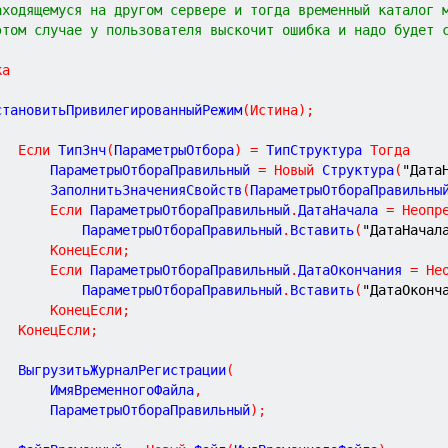
аходящемуся на другом сервере и тогда временный каталог 
этом случае у пользователя выскочит ошибка и надо будет 
ка
	УстановитьПривилегированныйРежим
(
Истина
)
;
Если
 ТипЗнч
(
ПараметрыОтбора
)
=
 ТипСтруктура 
Тогда
				ПараметрыОтбораПравильный 
=
Новый
 Структура
(
"Дата
				ЗаполнитьЗначенияСвойств
(
ПараметрыОтбораПравильны
Если
 ПараметрыОтбораПравильный
.
ДатаНачала 
=
Неопр
					ПараметрыОтбораПравильный
.
Вставить
(
"ДатаНачал
КонецЕсли
;
Если
 ПараметрыОтбораПравильный
.
ДатаОкончания 
=
Не
					ПараметрыОтбораПравильный
.
Вставить
(
"ДатаОконч
КонецЕсли
;
КонецЕсли
;
			ВыгрузитьЖурналРегистрации
(
				ИмяВременногоФайла
,
				ПараметрыОтбораПравильный
)
;