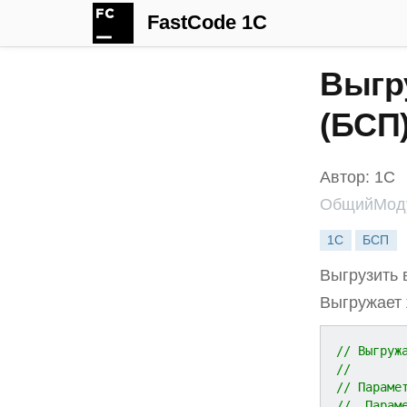
FastCode 1C
Выгр
(БСП
Автор: 1С
ОбщийМоду
1С
БСП
Выгрузить 
Выгружает 
// Выгруж
//
// Параме
//  Парам