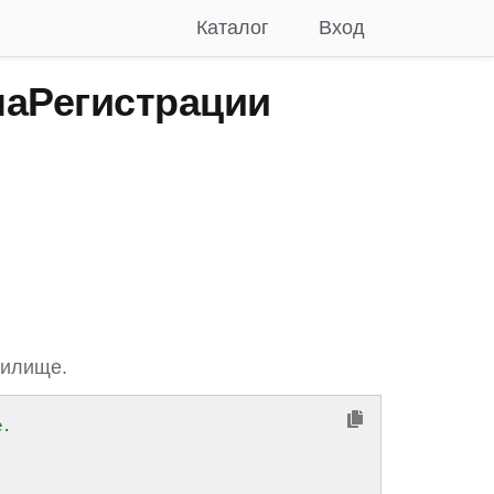
Каталог
Вход
аРегистрации
нилище.
е.