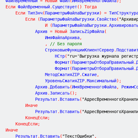
			ФайлВременный 
=
Новый
 Файл
(
ИмяВременногоФайла
)
;
Если
 ФайлВременный
.
Существует
(
)
Тогда
Если
 ТипЗнч
(
ПараметрыФайлаВыгрузки
)
=
 ТипСтруктур
Если
(
ПараметрыФайлаВыгрузки
.
Свойство
(
"Архиви
И
(
ПараметрыФайлаВыгрузки
.
Архивироват
						Архив 
=
Новый
 ЗаписьZipФайла
(
							ИмяФайлаАрхива
,
,
// Без пароля
							СтроковыеФункцииКлиентСервер
.
Подстави
								НСтр
(
"ru='Выгрузка журнала регист
								Формат
(
ПараметрыОтбораПравильный
.
								Формат
(
ПараметрыОтбораПравильный
.
							МетодСжатияZIP
.
Сжатие
,
							УровеньСжатияZIP
.
Максимальный
)
;
						Архив
.
Добавить
(
ИмяВременногоФайла
,
 РежимС
						Архив
.
Записать
(
)
;
						Результат
.
Вставить
(
"АдресВременногоХранил
Иначе
						Результат
.
Вставить
(
"АдресВременногоХранил
КонецЕсли
;
КонецЕсли
;
Иначе
				Результат
.
Вставить
(
"ТекстОшибки"
,