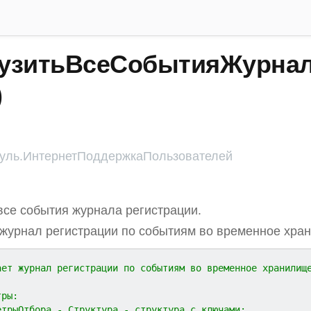
узитьВсеСобытияЖурнал
)
ль.ИнтернетПоддержкаПользователей
все события журнала регистрации.
журнал регистрации по событиям во временное хра
ает журнал регистрации по событиям во временное хранилищ
тры:
етрыОтбора - Структура - структура с ключами: