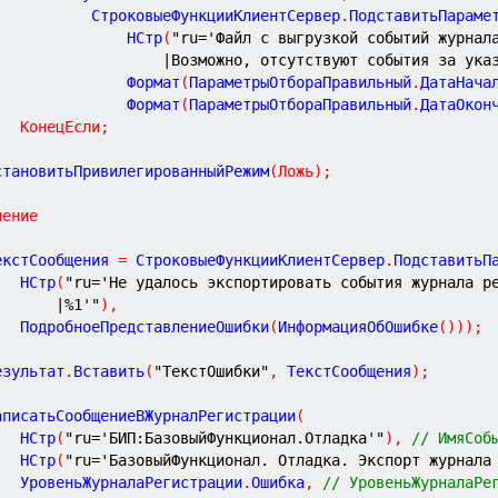
					СтроковыеФункцииКлиентСервер
.
ПодставитьПараме
						НСтр
(
"ru='Файл с выгрузкой событий журнал
|Возможно, отсутствуют события за ука
						Формат
(
ПараметрыОтбораПравильный
.
ДатаНача
						Формат
(
ПараметрыОтбораПравильный
.
ДатаОкон
КонецЕсли
;
	УстановитьПривилегированныйРежим
(
Ложь
)
;
чение
ТекстСообщения 
=
 СтроковыеФункцииКлиентСервер
.
ПодставитьП
			НСтр
(
"ru='Не удалось экспортировать события журнала р
|%1'"
)
,
			ПодробноеПредставлениеОшибки
(
ИнформацияОбОшибке
(
)
)
)
;
Результат
.
Вставить
(
"ТекстОшибки"
,
 ТекстСообщения
)
;
	ЗаписатьСообщениеВЖурналРегистрации
(
			НСтр
(
"ru='БИП:БазовыйФункционал.Отладка'"
)
,
// ИмяСоб
			НСтр
(
"ru='БазовыйФункционал. Отладка. Экспорт журнала
			УровеньЖурналаРегистрации
.
Ошибка
,
// УровеньЖурналаРе