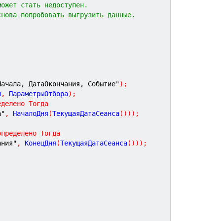
может стать недоступен.
снова попробовать выгрузить данные.
Начала, ДатаОкончания, Событие"
)
;
й
,
 ПараметрыОтбора
)
;
еделено
Тогда
а"
,
 НачалоДня
(
ТекущаяДатаСеанса
(
)
)
)
;
определено
Тогда
ания"
,
 КонецДня
(
ТекущаяДатаСеанса
(
)
)
)
;