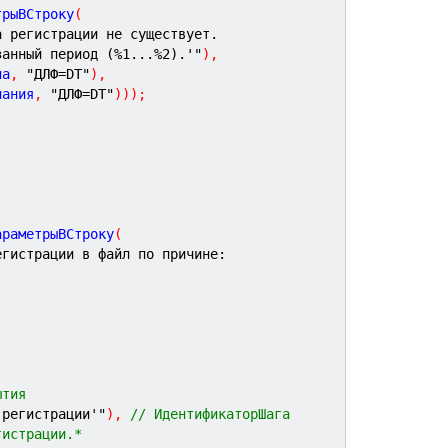
трыВСтроку
(
а регистрации не существует.
занный период (%1...%2).'"
)
,
ла
,
"ДЛФ=DT"
)
,
чания
,
"ДЛФ=DT"
)
)
)
;
араметрыВСтроку
(
егистрации в файл по причине:
ытия
 регистрации'"
)
,
// ИдентификаторШага
гистрации.*