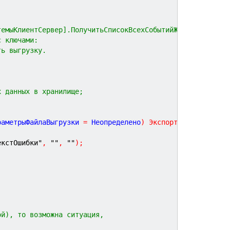
темыКлиентСервер].ПолучитьСписокВсехСобытийЖурналаРегист
с ключами:
ть выгрузку.
х данных в хранилище;
раметрыФайлаВыгрузки
=
Неопределено
)
Экспорт
екстОшибки"
,
""
,
""
)
;
ой), то возможна ситуация,
,