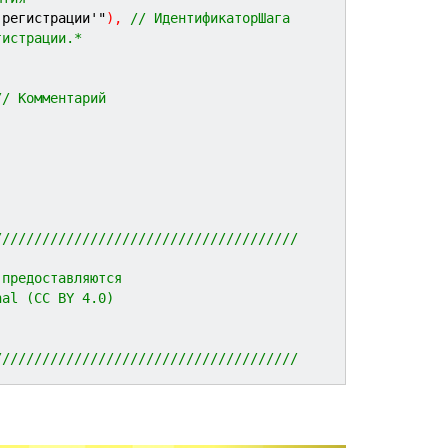
 регистрации'"
)
,
// ИдентификаторШага
гистрации.*
// Комментарий
//////////////////////////////////////
 предоставляются 
nal (CC BY 4.0)
//////////////////////////////////////