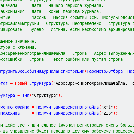
таНачала    - Дата - начало периода журнала;
таОкончания - Дата - конец периода журнала;
бытие       - Массив - массив событий (см. [МодульПодсис
етрыФайлаВыгрузки - Структура, Неопределено - структура 
хивировать - Булево - Истина, если необходимо архивирова
щаемое значение:
ктура с ключами:
дресВременногоХранилищаФайла - Строка - Адрес выгруженны
екстОшибки - Строка - Текст ошибки или пустая строка.
ыгрузитьВсеСобытияЖурналаРегистрации
(
ПараметрыОтбора
,
Па
ьтат 
=
Новый
 Структура
(
"АдресВременногоХранилищаФайла, Т
руктура 
=
 Тип
(
"Структура"
)
;
еменногоФайла 
=
 ПолучитьИмяВременногоФайла
(
"xml"
)
;
йлаАрхива     
=
 ПолучитьИмяВременногоФайла
(
"zip"
)
;
ли действие - длительное (журнал регистрации очень больш
огда управление будет передано другому рабочему процессу