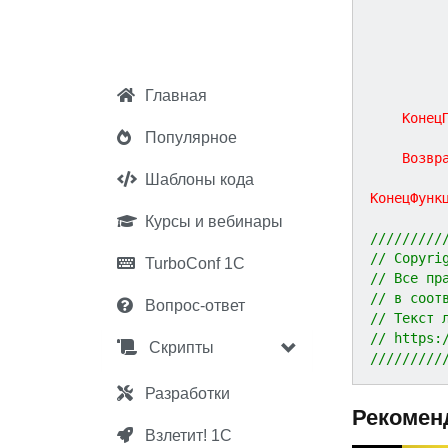
Главная
Конец
Популярное
Возвр
Шаблоны кода
КонецФунк
Курсы и вебинары
/////////
// Copyri
TurboConf 1С
// Все пр
// в соот
Вопрос-ответ
// Текст 
// https:
Скрипты
/////////
Разработки
Рекомен
Взлетит! 1С