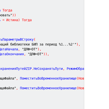
а 
Тогда
ровать"
)
)
ь 
=
Истина
)
Тогда
тьПараметрыВСтроку
(
раций библиотеки БИП за период %1...%2'"
)
,
ДатаНачала
,
"ДЛФ=DT"
)
,
ДатаОкончания
,
"ДЛФ=DT"
)
)
,
охраненияПутейZIP
.
НеСохранятьПути
,
 РежимОбработкиПодката
ищаФайла"
,
 ПоместитьВоВременноеХранилище
(
Новый
 ДвоичныеД
ищаФайла"
,
 ПоместитьВоВременноеХранилище
(
Новый
 ДвоичныеД