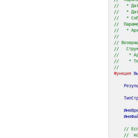
//   * Да
//   * Да
//   * Со
//  Парам
//   * Ар
//
// Возвра
//   Стру
//    * А
//    * Т
//
Функция
В
	Резул
	ТипСт
	ИмяВр
	ИмяФа
// Ес
//  к