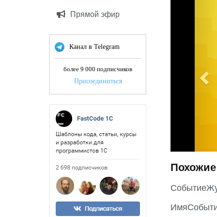
P
Прямой эфир
r
e
v
Канал в Telegram
i
более 9 000 подписчиков
o
Присоединиться
u
s
Похожие
СобытиеЖу
ИмяСобыти