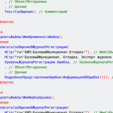
,
// ОбъектМетаданных
,
// Данные
			ТекстСообщения
)
;
// Комментарий
Попытки
;
ка
УдалитьФайлы
(
ИмяВременногоФайла
)
;
чение
	ЗаписатьСообщениеВЖурналРегистрации
(
			НСтр
(
"ru='БИП:БазовыйФункционал.Отладка'"
)
,
// ИмяСоб
			НСтр
(
"ru='БазовыйФункционал. Отладка. Экспорт журнала
			УровеньЖурналаРегистрации
.
Ошибка
,
// УровеньЖурналаРе
,
// ОбъектМетаданных
,
// Данные
			ПодробноеПредставлениеОшибки
(
ИнформацияОбОшибке
(
)
)
)
;
Попытки
;
ка
УдалитьФайлы
(
ИмяФайлаАрхива
)
;
чение
	ЗаписатьСообщениеВЖурналРегистрации
(
			НСтр
(
"ru='БИП:БазовыйФункционал.Отладка'"
)
,
// ИмяСоб