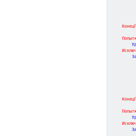
Конец
Попыт
		
Исклю
	
Конец
Попыт
		
Исклю
	