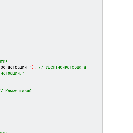
ытия
 регистрации'"
)
,
// ИдентификаторШага
гистрации.*
// Комментарий
ытия