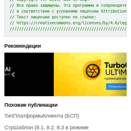
// Все права защищены. Эта программа и сопроводител
// в соответствии с условиями лицензии Attribution 
// Текст лицензии доступен по ссылке:
// https://creativecommons.org/licenses/by/4.0/lega
///////////////////////////////////////////////////
Рекомендации
P
N
r
e
e
x
v
t
i
o
Похожие публикации
u
s
ТипПлатформыКлиента (БСП)
СтрШаблон (8.1, 8.2, 8.3 в режиме