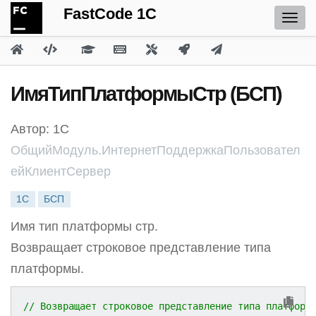
FastCode 1C
ИмяТипПлатформыСтр (БСП)
Автор: 1С
ОбщийМодуль.ИнтернетПоддержкаПользовател
ейКлиентСервер
1С
БСП
Имя тип платформы стр.
Возвращает строковое представление типа
платформы.
// Возвращает строковое представление типа платформ