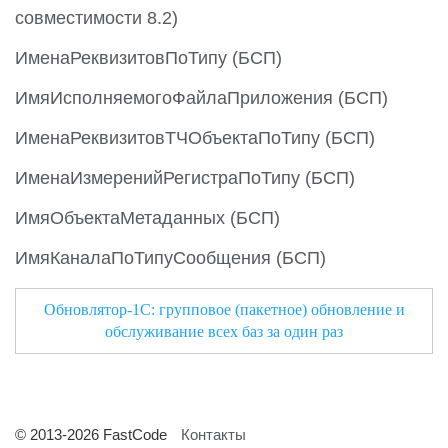
совместимости 8.2)
ИменаРеквизитовПоТипу (БСП)
ИмяИсполняемогоФайлаПриложения (БСП)
ИменаРеквизитовТЧОбъектаПоТипу (БСП)
ИменаИзмеренийРегистраПоТипу (БСП)
ИмяОбъектаМетаданных (БСП)
ИмяКаналаПоТипуСообщения (БСП)
Обновлятор-1С: групповое (пакетное) обновление и
обслуживание всех баз за один раз
© 2013-2026 FastCode
Контакты