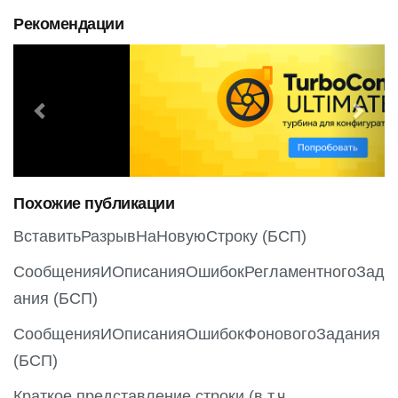
Рекомендации
P
N
r
e
e
x
v
t
i
o
Похожие публикации
u
s
ВставитьРазрывНаНовуюСтроку (БСП)
СообщенияИОписанияОшибокРегламентногоЗад
ания (БСП)
СообщенияИОписанияОшибокФоновогоЗадания
(БСП)
Краткое представление строки (в т.ч.