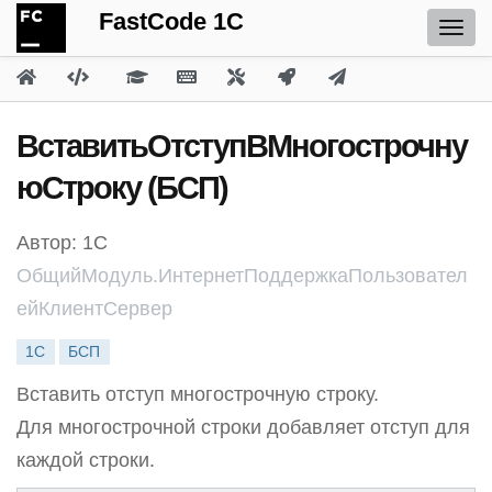
FastCode 1C
ВставитьОтступВМногострочну
юСтроку (БСП)
Автор: 1С
ОбщийМодуль.ИнтернетПоддержкаПользовател
ейКлиентСервер
1С
БСП
Вставить отступ многострочную строку.
Для многострочной строки добавляет отступ для
каждой строки.