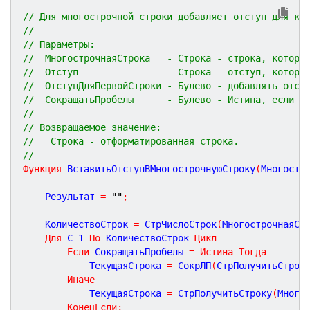
// Для многострочной строки добавляет отступ для ка
//
// Параметры:
//  МногострочнаяСтрока   - Строка - строка, котору
//  Отступ                - Строка - отступ, которы
//  ОтступДляПервойСтроки - Булево - добавлять отст
//  СокращатьПробелы      - Булево - Истина, если д
//
// Возвращаемое значение:
//   Строка - отформатированная строка.
//
Функция
ВставитьОтступВМногострочнуюСтроку
(
Многостр
	Результат 
=
""
;
	КоличествоСтрок 
=
 СтрЧислоСтрок
(
МногострочнаяСт
Для
 С
=
1
По
 КоличествоСтрок 
Цикл
Если
 СокращатьПробелы 
=
Истина
Тогда
			ТекущаяСтрока 
=
 СокрЛП
(
СтрПолучитьСтрок
Иначе
			ТекущаяСтрока 
=
 СтрПолучитьСтроку
(
Много
КонецЕсли
;