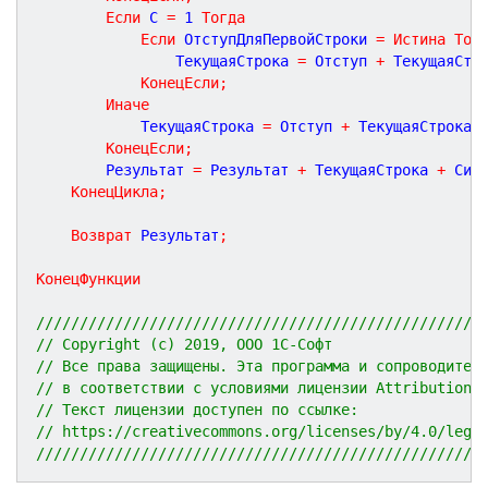
Если
 С 
=
1
Тогда
Если
 ОтступДляПервойСтроки 
=
Истина
Тог
				ТекущаяСтрока 
=
 Отступ 
+
 ТекущаяСтр
КонецЕсли
;
Иначе
			ТекущаяСтрока 
=
 Отступ 
+
 ТекущаяСтрока
;
КонецЕсли
;
		Результат 
=
 Результат 
+
 ТекущаяСтрока 
+
 Сим
КонецЦикла
;
Возврат
 Результат
;
КонецФункции
///////////////////////////////////////////////////
// Copyright (c) 2019, ООО 1С-Софт
// Все права защищены. Эта программа и сопроводител
// в соответствии с условиями лицензии Attribution 
// Текст лицензии доступен по ссылке:
// https://creativecommons.org/licenses/by/4.0/lega
///////////////////////////////////////////////////