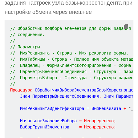
задания настроек узла базы-корреспондента при
настройке обмена через внешнее
// Обработчик подбора элементов для формы задания н
// соединение.
//
// Параметры:
//	ИмяРеквизита - Строка - Имя реквизита формы.
//	ИмяТаблицы - Строка - Полное имя объекта метада
//	Владелец - ФормаКлиентскогоПриложения - Форма 
//	ПараметрыВнешнегоСоединения - Структура - пара
//	ПараметрыВыбора - Структура - Структура парамет
//
Процедура
ОбработчикВыбораЭлементовБазыКорреспонден
	Знач ПараметрыВнешнегоСоединения
,
 Знач Параметр
	ИмяРеквизитаИдентификатора 
=
 ИмяРеквизита 
+
"_К
	НачальноеЗначениеВыбора 
=
Неопределено
;
	ВыборГруппИЭлементов    
=
Неопределено
;