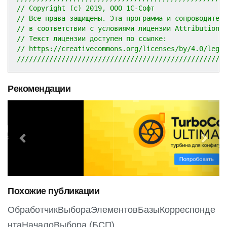
// Copyright (c) 2019, ООО 1С-Софт
// Все права защищены. Эта программа и сопроводител
// в соответствии с условиями лицензии Attribution 
// Текст лицензии доступен по ссылке:
// https://creativecommons.org/licenses/by/4.0/lega
///////////////////////////////////////////////////
Рекомендации
P
N
r
e
e
x
v
t
i
o
Похожие публикации
u
s
ОбработчикВыбораЭлементовБазыКорреспонде
нтаНачалоВыбора (БСП)