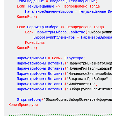
	ТекущиеДанные 
=
 Владелец
.
ТекущиеДанные
;
Если
 ТекущиеДанные 
<
>
Неопределено
Тогда
		НачальноеЗначениеВыбора 
=
 ТекущиеДанные[Имя
КонецЕсли
;
Если
 ПараметрыВыбора 
<
>
Неопределено
Тогда
Если
 ПараметрыВыбора
.
Свойство
(
"ВыборГруппИЭ
			ВыборГруппИЭлементов 
=
 ПараметрыВыбора
.
КонецЕсли
;
КонецЕсли
;
	ПараметрыФормы 
=
Новый
 Структура
;
	ПараметрыФормы
.
Вставить
(
"ПараметрыВнешнегоСоеди
	ПараметрыФормы
.
Вставить
(
"ПолноеИмяТаблицыБазыКо
	ПараметрыФормы
.
Вставить
(
"НачальноеЗначениеВыбор
	ПараметрыФормы
.
Вставить
(
"ЗакрыватьПриВыборе"
,
	ПараметрыФормы
.
Вставить
(
"ИмяРеквизита"
,
        
	ПараметрыФормы
.
Вставить
(
"ВыборГруппИЭлементов"
,
	ОткрытьФорму
(
"ОбщаяФорма.ВыборОбъектовИнформаци
КонецПроцедуры
///////////////////////////////////////////////////