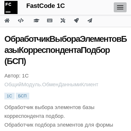
FastCode 1C
ОбработчикВыбораЭлементовБ
азыКорреспондентаПодбор
(БСП)
Автор: 1С
ОбщийМодуль.ОбменДаннымиКлиент
1С
БСП
Обработчик выбора элементов базы
корреспондента подбор.
Обработчик подбора элементов для формы