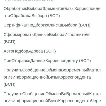
ОбработчикВыбораЭлементовБазыКорреспонде
нтаОбработкаВыбора (БСП)
СертификатПодборИзСпискаВыбора (БСП)
СформироватьДанныеВыбораИсполнителя
(БСП)
АвтоПодборАдреса (БСП)
ПриОтправкеДанныхКорреспонденту (БСП)
ПолучитьСообщениеОбменаВоВременныйКатал
огИзИнформационнойБазыКорреспондента
(БСП)
ПолучитьСообщениеОбменаВоВременныйКатал
огИзИнформационнойБазыКорреспондентаЧере