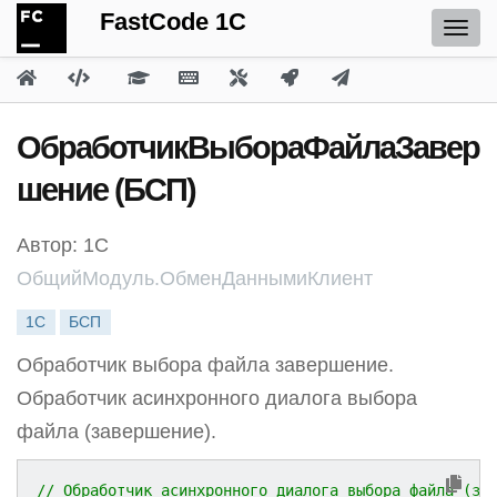
FastCode 1C
ОбработчикВыбораФайлаЗавер
шение (БСП)
Автор: 1С
ОбщийМодуль.ОбменДаннымиКлиент
1С
БСП
Обработчик выбора файла завершение.
Обработчик асинхронного диалога выбора
файла (завершение).
// Обработчик асинхронного диалога выбора файла (за