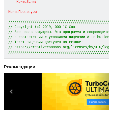
КонецЕсли
;
КонецПроцедуры
///////////////////////////////////////////////////
// Copyright (c) 2019, ООО 1С-Софт
// Все права защищены. Эта программа и сопроводител
// в соответствии с условиями лицензии Attribution 
// Текст лицензии доступен по ссылке:
// https://creativecommons.org/licenses/by/4.0/lega
///////////////////////////////////////////////////
Рекомендации
P
N
r
e
e
x
v
t
i
o