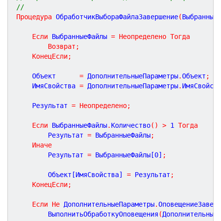
//
Процедура
ОбработчикВыбораФайлаЗавершение
(
Выбранные
Если
 ВыбранныеФайлы 
=
Неопределено
Тогда
Возврат
;
КонецЕсли
;
	Объект      
=
 ДополнительныеПараметры
.
Объект
;
	ИмяСвойства 
=
 ДополнительныеПараметры
.
ИмяСвойст
	Результат 
=
Неопределено
;
Если
 ВыбранныеФайлы
.
Количество
(
)
>
1
Тогда
		Результат 
=
 ВыбранныеФайлы
;
Иначе
		Результат 
=
 ВыбранныеФайлы[
0
]
;
		Объект[ИмяСвойства] 
=
 Результат
;
КонецЕсли
;
Если
Не
 ДополнительныеПараметры
.
ОповещениеЗавер
		ВыполнитьОбработкуОповещения
(
Дополнительные