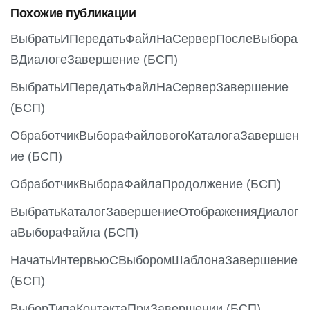
Похожие публикации
u
s
ВыбратьИПередатьФайлНаСерверПослеВыбора
ВДиалогеЗавершение (БСП)
ВыбратьИПередатьФайлНаСерверЗавершение
(БСП)
ОбработчикВыбораФайловогоКаталогаЗавершен
ие (БСП)
ОбработчикВыбораФайлаПродолжение (БСП)
ВыбратьКаталогЗавершениеОтображенияДиалог
аВыбораФайла (БСП)
НачатьИнтервьюСВыборомШаблонаЗавершение
(БСП)
ВыборТипаКонтактаПриЗавершении (БСП)