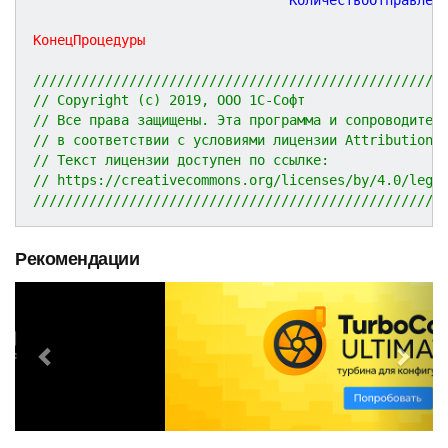
КонецПроцедуры
///////////////////////////////////////////////////
// Copyright (c) 2019, ООО 1С-Софт
// Все права защищены. Эта программа и сопроводител
// в соответствии с условиями лицензии Attribution 
// Текст лицензии доступен по ссылке:
// https://creativecommons.org/licenses/by/4.0/lega
///////////////////////////////////////////////////
Рекомендации
P
N
r
e
e
x
v
t
i
o