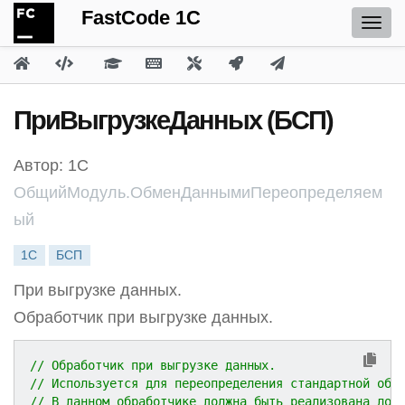
FastCode 1C
ПриВыгрузкеДанных (БСП)
Автор: 1С
ОбщийМодуль.ОбменДаннымиПереопределяем
ый
1С
БСП
При выгрузке данных.
Обработчик при выгрузке данных.
// Обработчик при выгрузке данных.
// Используется для переопределения стандартной обр
// В данном обработчике должна быть реализована лог