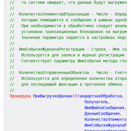
//   то система ожидает, что данные будут выгружены
//
//  КоличествоЭлементовВТранзакции - Число - Опреде
//   которые помещаются в сообщение в рамках одной 
//   При необходимости в обработчике следует реализ
//   установки транзакционных блокировок на выгружа
//   Значение параметра задается в настройках подси
//
//  ИмяСобытияЖурналаРегистрации - Строка - Имя соб
//   Используется для записи в журнал регистрации д
//   Соответствует параметру ИмяСобытия метода глоб
//
//  КоличествоОтправленныхОбъектов - Число - Счетчи
//   Используется для определения количества отправ
//   для последующей фиксации в протоколе обмена.
//
Процедура
ПриВыгрузкеДанных
(
СтандартнаяОбработка
,
								Получатель
,
								ИмяФайлаСообщения
,
								ДанныеСообщения
,
								КоличествоЭлемент
								ИмяСобытияЖурнала
								КоличествоОтправл