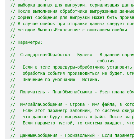
// выборка данных для выгрузки, сериализация данных
// После выполнения обработчика выгруженные данные 
// Формат сообщения для выгрузки может быть произво
// В случае ошибок при отправке данных следует прер
// методом ВызватьИсключение с описанием ошибки.
//
// Параметры:
//
//  СтандартнаяОбработка - Булево - В данный параме
//                                 события.
//   Если в теле процедуры-обработчика установить д
//   обработка события производиться не будет. Отка
//   Значение по умолчанию - Истина.
//
//  Получатель - ПланОбменаСсылка - Узел плана обме
//
//  ИмяФайлаСообщения - Строка - Имя файла, в котор
//   Если этот параметр заполнен, то система ожидае
//   что данные будут выгружены в файл. После выгру
//   Если параметр пустой, то система ожидает, что 
//
//  ДанныеСообщения - Произвольный - Если параметр 