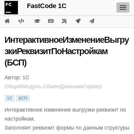
FastCode 1C
ИнтерактивноеИзменениеВыгру
зкиРеквизитПоНастройкам
(БСП)
Автор: 1С
ОбщийМодуль.ОбменДаннымиСервер
1С
БСП
Интерактивное изменение выгрузки реквизит по
настройкам.
Заполняет реквизит формы по данным структуры