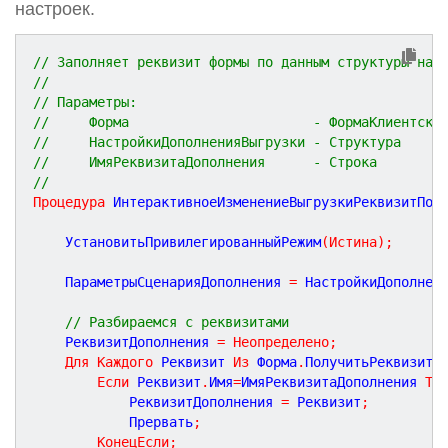
настроек.
// Заполняет реквизит формы по данным структуры нас
//
// Параметры:
//     Форма                       - ФормаКлиентско
//     НастройкиДополненияВыгрузки - Структура     
//     ИмяРеквизитаДополнения      - Строка        
//
Процедура
ИнтерактивноеИзменениеВыгрузкиРеквизитПоН
	УстановитьПривилегированныйРежим
(
Истина
)
;
	ПараметрыСценарияДополнения 
=
 НастройкиДополнен
// Разбираемся с реквизитами
	РеквизитДополнения 
=
Неопределено
;
Для
Каждого
 Реквизит 
Из
 Форма
.
ПолучитьРеквизиты
Если
 Реквизит
.
Имя
=
ИмяРеквизитаДополнения 
То
			РеквизитДополнения 
=
 Реквизит
;
			Прервать
;
КонецЕсли
;