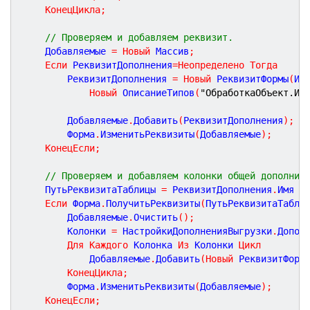
КонецЦикла
;
// Проверяем и добавляем реквизит.
	Добавляемые 
=
Новый
 Массив
;
Если
 РеквизитДополнения
=
Неопределено
Тогда
		РеквизитДополнения 
=
Новый
 РеквизитФормы
(
Им
Новый
 ОписаниеТипов
(
"ОбработкаОбъект.Ин
		Добавляемые
.
Добавить
(
РеквизитДополнения
)
;
		Форма
.
ИзменитьРеквизиты
(
Добавляемые
)
;
КонецЕсли
;
// Проверяем и добавляем колонки общей дополнит
	ПутьРеквизитаТаблицы 
=
 РеквизитДополнения
.
Имя 
+
Если
 Форма
.
ПолучитьРеквизиты
(
ПутьРеквизитаТабли
		Добавляемые
.
Очистить
(
)
;
		Колонки 
=
 НастройкиДополненияВыгрузки
.
Допол
Для
Каждого
 Колонка 
Из
 Колонки 
Цикл
			Добавляемые
.
Добавить
(
Новый
 РеквизитФорм
КонецЦикла
;
		Форма
.
ИзменитьРеквизиты
(
Добавляемые
)
;
КонецЕсли
;