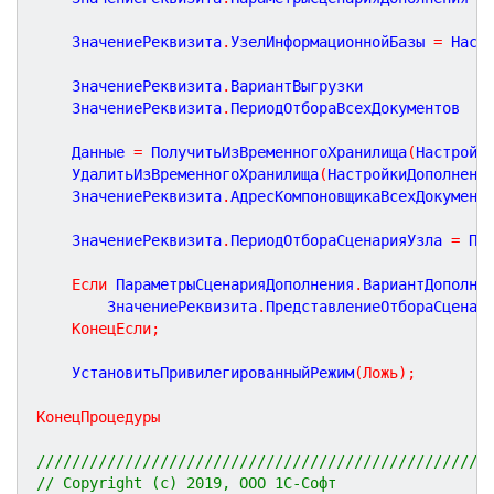
	ЗначениеРеквизита
.
УзелИнформационнойБазы 
=
 Наст
	ЗначениеРеквизита
.
ВариантВыгрузки              
	ЗначениеРеквизита
.
ПериодОтбораВсехДокументов   
	Данные 
=
 ПолучитьИзВременногоХранилища
(
Настройк
	УдалитьИзВременногоХранилища
(
НастройкиДополнени
	ЗначениеРеквизита
.
АдресКомпоновщикаВсехДокумент
	ЗначениеРеквизита
.
ПериодОтбораСценарияУзла 
=
 Па
Если
 ПараметрыСценарияДополнения
.
ВариантДополни
		ЗначениеРеквизита
.
ПредставлениеОтбораСценар
КонецЕсли
;
	УстановитьПривилегированныйРежим
(
Ложь
)
;
КонецПроцедуры
///////////////////////////////////////////////////
// Copyright (c) 2019, ООО 1С-Софт