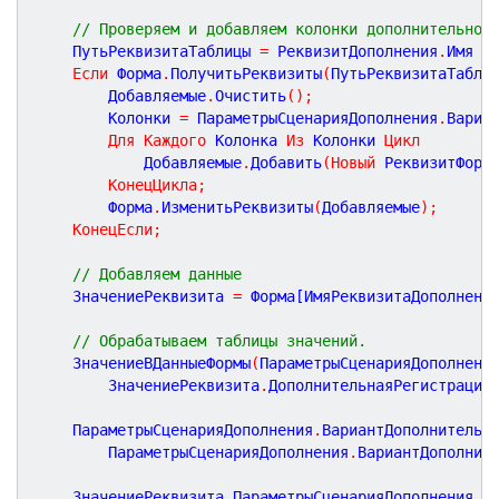
// Проверяем и добавляем колонки дополнительной
	ПутьРеквизитаТаблицы 
=
 РеквизитДополнения
.
Имя 
+
Если
 Форма
.
ПолучитьРеквизиты
(
ПутьРеквизитаТабли
		Добавляемые
.
Очистить
(
)
;
		Колонки 
=
 ПараметрыСценарияДополнения
.
Вариа
Для
Каждого
 Колонка 
Из
 Колонки 
Цикл
			Добавляемые
.
Добавить
(
Новый
 РеквизитФорм
КонецЦикла
;
		Форма
.
ИзменитьРеквизиты
(
Добавляемые
)
;
КонецЕсли
;
// Добавляем данные
	ЗначениеРеквизита 
=
 Форма[ИмяРеквизитаДополнени
// Обрабатываем таблицы значений.
	ЗначениеВДанныеФормы
(
ПараметрыСценарияДополнени
		ЗначениеРеквизита
.
ДополнительнаяРегистрация
	ПараметрыСценарияДополнения
.
ВариантДополнительн
		ПараметрыСценарияДополнения
.
ВариантДополнит
	ЗначениеРеквизита
.
ПараметрыСценарияДополнения 
=