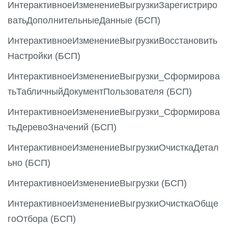
ИнтерактивноеИзменениеВыгрузкиЗарегистриро
ватьДополнительныеДанные (БСП)
ИнтерактивноеИзменениеВыгрузкиВосстановить
Настройки (БСП)
ИнтерактивноеИзменениеВыгрузки_Сформирова
тьТабличныйДокументПользователя (БСП)
ИнтерактивноеИзменениеВыгрузки_Сформирова
тьДеревоЗначений (БСП)
ИнтерактивноеИзменениеВыгрузкиОчисткаДетал
ьно (БСП)
ИнтерактивноеИзменениеВыгрузки (БСП)
ИнтерактивноеИзменениеВыгрузкиОчисткаОбще
гоОтбора (БСП)