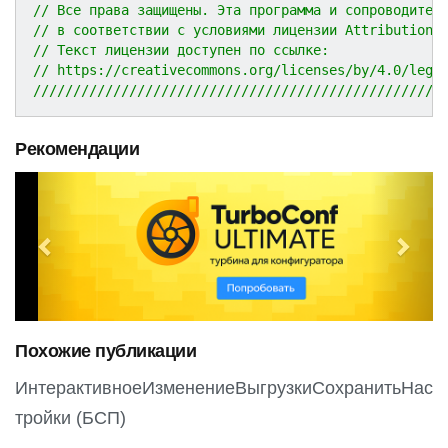
// Все права защищены. Эта программа и сопроводител
// в соответствии с условиями лицензии Attribution 
// Текст лицензии доступен по ссылке:
// https://creativecommons.org/licenses/by/4.0/lega
///////////////////////////////////////////////////
Рекомендации
P
N
r
e
e
x
v
t
i
o
Похожие публикации
u
s
ИнтерактивноеИзменениеВыгрузкиСохранитьНас
тройки (БСП)