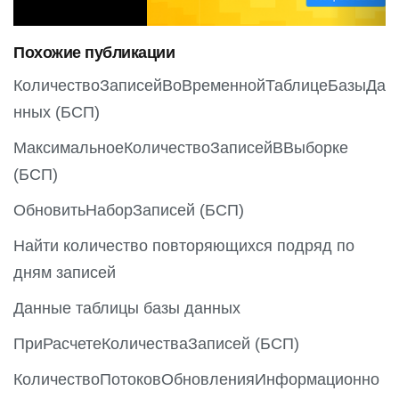
i
o
Похожие публикации
u
s
КоличествоЗаписейВоВременнойТаблицеБазыДа
нных (БСП)
МаксимальноеКоличествоЗаписейВВыборке
(БСП)
ОбновитьНаборЗаписей (БСП)
Найти количество повторяющихся подряд по
дням записей
Данные таблицы базы данных
ПриРасчетеКоличестваЗаписей (БСП)
КоличествоПотоковОбновленияИнформационно