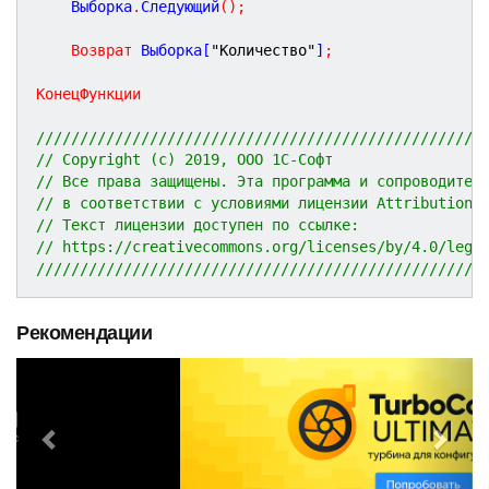
	Выборка
.
Следующий
(
)
;
Возврат
 Выборка[
"Количество"
]
;
КонецФункции
///////////////////////////////////////////////////
// Copyright (c) 2019, ООО 1С-Софт
// Все права защищены. Эта программа и сопроводител
// в соответствии с условиями лицензии Attribution 
// Текст лицензии доступен по ссылке:
// https://creativecommons.org/licenses/by/4.0/lega
///////////////////////////////////////////////////
Рекомендации
P
N
r
e
e
x
v
t