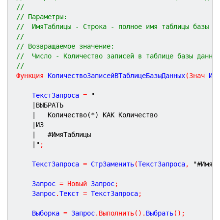
//
// Параметры:
//  ИмяТаблицы - Строка - полное имя таблицы базы д
// 
// Возвращаемое значение:
//  Число - Количество записей в таблице базы данны
//
Функция
КоличествоЗаписейВТаблицеБазыДанных
(
Знач
Им
	ТекстЗапроса 
=
"
|ВЫБРАТЬ
|	Количество(*) КАК Количество
|ИЗ
|	#ИмяТаблицы
|"
;
	ТекстЗапроса 
=
 СтрЗаменить
(
ТекстЗапроса
,
"#ИмяТ
	Запрос 
=
Новый
 Запрос
;
	Запрос
.
Текст 
=
 ТекстЗапроса
;
	Выборка 
=
 Запрос
.
Выполнить
(
)
.
Выбрать
(
)
;