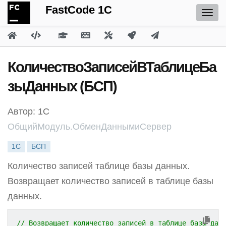
FastCode 1C
КоличествоЗаписейВТаблицеБа
зыДанных (БСП)
Автор: 1С
ОбщийМодуль.ОбменДаннымиСервер
1С
БСП
Количество записей таблице базы данных.
Возвращает количество записей в таблице базы
данных.
// Возвращает количество записей в таблице базы дан