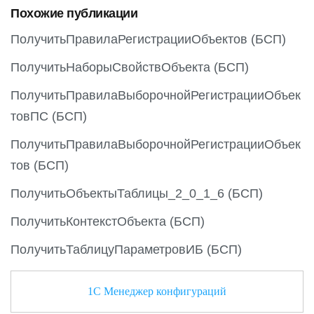
Похожие публикации
u
s
ПолучитьПравилаРегистрацииОбъектов (БСП)
ПолучитьНаборыСвойствОбъекта (БСП)
ПолучитьПравилаВыборочнойРегистрацииОбъек
товПС (БСП)
ПолучитьПравилаВыборочнойРегистрацииОбъек
тов (БСП)
ПолучитьОбъектыТаблицы_2_0_1_6 (БСП)
ПолучитьКонтекстОбъекта (БСП)
ПолучитьТаблицуПараметровИБ (БСП)
1С Менеджер конфигураций