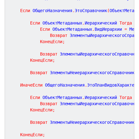
Если
 ОбщегоНазначения
.
ЭтоСправочник
(
ОбъектМетад
Если
 ОбъектМетаданных
.
Иерархический 
Тогда
Если
 ОбъектМетаданных
.
ВидИерархии 
=
 Мет
Возврат
 ЭлементыИерархическогоСправ
КонецЕсли
;
Возврат
 ЭлементыИерархическогоСправочни
КонецЕсли
;
Возврат
 ЭлементыНеиерархическогоСправочника
ИначеЕсли
 ОбщегоНазначения
.
ЭтоПланВидовХарактер
Если
 ОбъектМетаданных
.
Иерархический 
Тогда
Возврат
 ЭлементыИерархическогоСправочни
КонецЕсли
;
Возврат
 ЭлементыНеиерархическогоСправочника
КонецЕсли
;