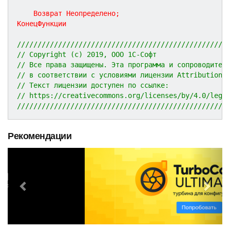
Возврат
Неопределено
;
КонецФункции
///////////////////////////////////////////////////
// Copyright (c) 2019, ООО 1С-Софт
// Все права защищены. Эта программа и сопроводител
// в соответствии с условиями лицензии Attribution 
// Текст лицензии доступен по ссылке:
// https://creativecommons.org/licenses/by/4.0/lega
///////////////////////////////////////////////////
Рекомендации
P
N
r
e
e
x
v
t
i
o