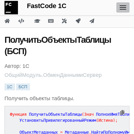
FastCode 1C
ПолучитьОбъектыТаблицы
(БСП)
Автор: 1С
ОбщийМодуль.ОбменДаннымиСервер
1С
БСП
Получить объекты таблицы.
Функция
ПолучитьОбъектыТаблицы
(
Знач
ПолноеИмяТаблиц
	УстановитьПривилегированныйРежим
(
Истина
)
;
	ОбъектМетаданных 
=
 Метаданные
.
НайтиПоПолномуИме