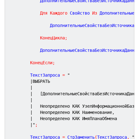
			ДополнительныеСвойстваБезИсточникаДанны
Для
Каждого
 Свойство 
Из
 ДополнительныеС
				ДополнительныеСвойстваБезИсточникаД
КонецЦикла
;
			ДополнительныеСвойстваБезИсточникаДанны
КонецЕсли
;
		ТекстЗапроса 
=
"
|ВЫБРАТЬ
|
|	[ДополнительныеСвойстваБезИсточникаДанн
|
|	Неопределено КАК УзелИнформационнойБазы
|	Неопределено КАК Наименование,
|	Неопределено КАК ИмяПланаОбмена
|"
;
		ТекстЗапроса 
=
 СтрЗаменить
(
ТекстЗапроса
,
"[