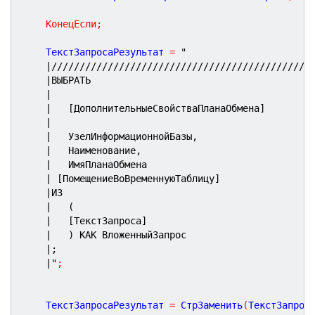
КонецЕсли
;
	ТекстЗапросаРезультат 
=
"
|//////////////////////////////////////////////
|ВЫБРАТЬ
|
|	[ДополнительныеСвойстваПланаОбмена]
|
|	УзелИнформационнойБазы,
|	Наименование,
|	ИмяПланаОбмена
| [ПомещениеВоВременнуюТаблицу]
|ИЗ
|	(
|	[ТекстЗапроса]
|	) КАК ВложенныйЗапрос
|;
|"
;
	ТекстЗапросаРезультат 
=
 СтрЗаменить
(
ТекстЗапрос