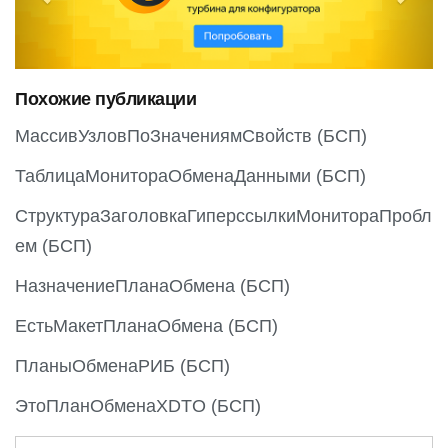
v
t
i
o
Похожие публикации
u
s
МассивУзловПоЗначениямСвойств (БСП)
ТаблицаМонитораОбменаДанными (БСП)
СтруктураЗаголовкаГиперссылкиМонитораПробл
ем (БСП)
НазначениеПланаОбмена (БСП)
ЕстьМакетПланаОбмена (БСП)
ПланыОбменаРИБ (БСП)
ЭтоПланОбменаXDTO (БСП)