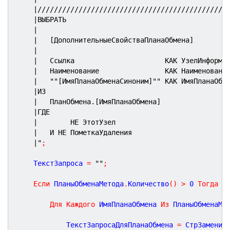
|//////////////////////////////////////////////
|ВЫБРАТЬ
|
|	[ДополнительныеСвойстваПланаОбмена]
|
|	Ссылка                      КАК УзелИнформа
|	Наименование                КАК Наименовани
|	
""
[ИмяПланаОбменаСиноним]
""
 КАК ИмяПланаОбм
|ИЗ
|	ПланОбмена.[ИмяПланаОбмена]
|ГДЕ
|	     НЕ ЭтотУзел
|	И НЕ ПометкаУдаления
|"
;
	ТекстЗапроса 
=
""
;
Если
 ПланыОбменаМетода
.
Количество
(
)
>
0
Тогда
Для
Каждого
 ИмяПланаОбмена 
Из
 ПланыОбменаМе
			ТекстЗапросаДляПланаОбмена 
=
 СтрЗаменит