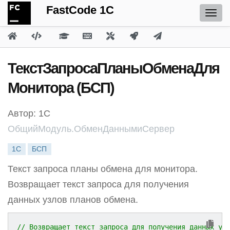
FastCode 1C
ТекстЗапросаПланыОбменаДля
Монитора (БСП)
Автор: 1С
ОбщийМодуль.ОбменДаннымиСервер
1С
БСП
Текст запроса планы обмена для монитора.
Возвращает текст запроса для получения
данных узлов планов обмена.
// Возвращает текст запроса для получения данных уз