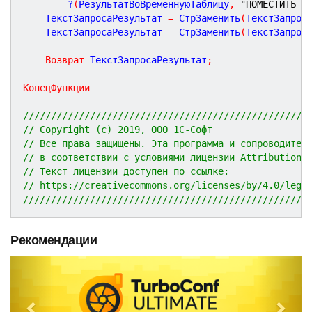
		?
(
РезультатВоВременнуюТаблицу
,
"ПОМЕСТИТЬ П
	ТекстЗапросаРезультат 
=
 СтрЗаменить
(
ТекстЗапрос
	ТекстЗапросаРезультат 
=
 СтрЗаменить
(
ТекстЗапрос
Возврат
 ТекстЗапросаРезультат
;
КонецФункции
///////////////////////////////////////////////////
// Copyright (c) 2019, ООО 1С-Софт
// Все права защищены. Эта программа и сопроводител
// в соответствии с условиями лицензии Attribution 
// Текст лицензии доступен по ссылке:
// https://creativecommons.org/licenses/by/4.0/lega
///////////////////////////////////////////////////
Рекомендации
P
N
r
e
e
x