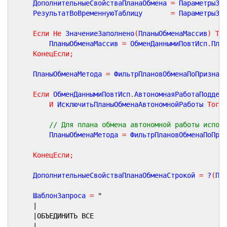
	ДополнительныеСвойстваПланаОбмена 
=
 ПараметрыЗа
	РезультатВоВременнуюТаблицу       
=
 ПараметрыЗа
Если
Не
 ЗначениеЗаполнено
(
ПланыОбменаМассив
)
То
		ПланыОбменаМассив 
=
 ОбменДаннымиПовтИсп
.
Пла
КонецЕсли
;
	ПланыОбменаМетода 
=
 ФильтрПлановОбменаПоПризнак
Если
 ОбменДаннымиПовтИсп
.
АвтономнаяРаботаПоддер
И
 ИсключитьПланыОбменаАвтономнойРаботы 
Тогд
// Для плана обмена автономной работы испол
		ПланыОбменаМетода 
=
 ФильтрПлановОбменаПоПри
КонецЕсли
;
	ДополнительныеСвойстваПланаОбменаСтрокой 
=
 ?
(
Пу
	ШаблонЗапроса 
=
"
|
|ОБЪЕДИНИТЬ ВСЕ
|