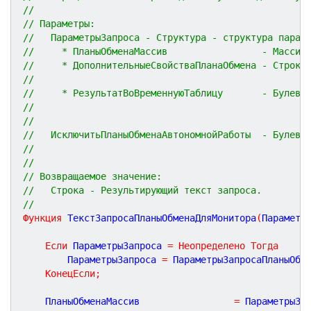
//
// Параметры:
//   ПараметрыЗапроса - Структура - структура парам
//     * ПланыОбменаМассив                 - Массив
//     * ДополнительныеСвойстваПланаОбмена - Строка
//                                                 
//     * РезультатВоВременнуюТаблицу       - Булево
//                                                 
//                                                 
//   ИсключитьПланыОбменаАвтономнойРаботы  - Булево
//                                                 
//
// Возвращаемое значение:
//   Строка - Результирующий текст запроса.
//
Функция
ТекстЗапросаПланыОбменаДляМонитора
(
Параметр
Если
 ПараметрыЗапроса 
=
Неопределено
Тогда
		ПараметрыЗапроса 
=
 ПараметрыЗапросаПланыОбм
КонецЕсли
;
	ПланыОбменаМассив                 
=
 ПараметрыЗа