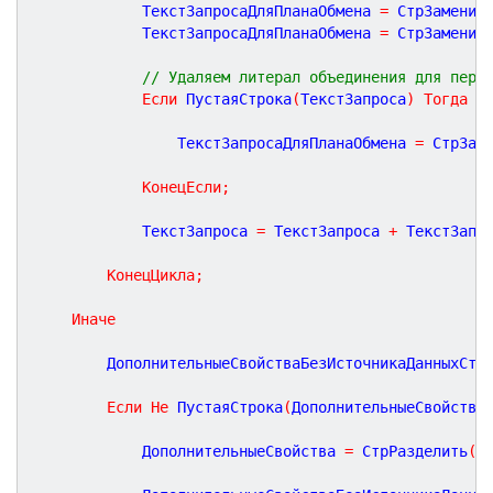
			ТекстЗапросаДляПланаОбмена 
=
 СтрЗаменит
			ТекстЗапросаДляПланаОбмена 
=
 СтрЗаменит
// Удаляем литерал объединения для перв
Если
 ПустаяСтрока
(
ТекстЗапроса
)
Тогда
				ТекстЗапросаДляПланаОбмена 
=
 СтрЗам
КонецЕсли
;
			ТекстЗапроса 
=
 ТекстЗапроса 
+
 ТекстЗапр
КонецЦикла
;
Иначе
		ДополнительныеСвойстваБезИсточникаДанныхСтр
Если
Не
 ПустаяСтрока
(
ДополнительныеСвойства
			ДополнительныеСвойства 
=
 СтрРазделить
(
Д