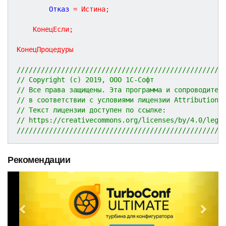
		Отказ 
=
Истина
;
КонецЕсли
;
КонецПроцедуры
///////////////////////////////////////////////////
// Copyright (c) 2019, ООО 1С-Софт
// Все права защищены. Эта программа и сопроводител
// в соответствии с условиями лицензии Attribution 
// Текст лицензии доступен по ссылке:
// https://creativecommons.org/licenses/by/4.0/lega
///////////////////////////////////////////////////
Рекомендации
P
N
r
e
e
x
v
t