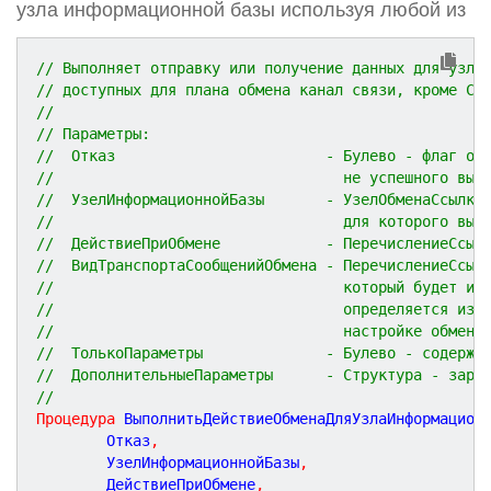
узла информационной базы используя любой из
// Выполняет отправку или получение данных для узла
// доступных для плана обмена канал связи, кроме CO
//
// Параметры:
//  Отказ                        - Булево - флаг от
//                                 не успешного вып
//  УзелИнформационнойБазы       - УзелОбменаСсылка
//                                 для которого вып
//  ДействиеПриОбмене            - ПеречислениеСсыл
//  ВидТранспортаСообщенийОбмена - ПеречислениеСсыл
//                                 который будет ис
//                                 определяется из 
//                                 настройке обмена
//  ТолькоПараметры              - Булево - содержи
//  ДополнительныеПараметры      - Структура - заре
// 
Процедура
ВыполнитьДействиеОбменаДляУзлаИнформацион
		Отказ
,
		УзелИнформационнойБазы
,
		ДействиеПриОбмене
,