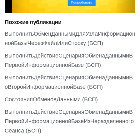
i
o
Похожие публикации
u
s
ВыполнитьОбменДаннымиДляУзлаИнформацион
нойБазыЧерезФайлИлиСтроку (БСП)
ВыполнитьДействиеСценарияОбменаДаннымиВ
ПервойИнформационнойБазе (БСП)
ВыполнитьДействиеСценарияОбменаДаннымиВ
оВторойИнформационнойБазе (БСП)
СостоянияОбменовДанными (БСП)
ВыполнитьДействиеСценарияОбменаДаннымиВ
ПервойИнформационнойБазеИзНеразделенного
Сеанса (БСП)