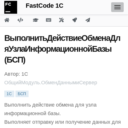
FastCode 1C
ВыполнитьДействиеОбменаДл
яУзлаИнформационнойБазы
(БСП)
Автор: 1С
ОбщийМодуль.ОбменДаннымиСервер
1С
БСП
Выполнить действие обмена для узла
информационной базы.
Выполняет отправку или получение данных для