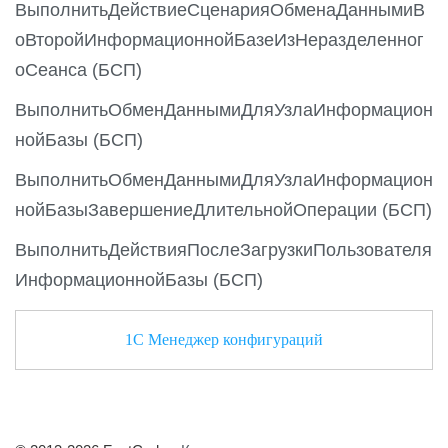
ВыполнитьДействиеСценарияОбменаДаннымиВ
оВторойИнформационнойБазеИзНеразделенног
оСеанса (БСП)
ВыполнитьОбменДаннымиДляУзлаИнформацион
нойБазы (БСП)
ВыполнитьОбменДаннымиДляУзлаИнформацион
нойБазыЗавершениеДлительнойОперации (БСП)
ВыполнитьДействияПослеЗагрузкиПользователя
ИнформационнойБазы (БСП)
1С Менеджер конфигураций