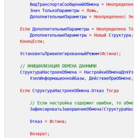
		ВидТранспортаСообщенийОбмена 
=
Неопределено
		Знач ТолькоПараметры 
=
Ложь
,
		ДополнительныеПараметры 
=
Неопределено
)
Экс
Если
 ДополнительныеПараметры 
=
Неопределено
Тог
		ДополнительныеПараметры 
=
Новый
 Структура
;
КонецЕсли
;
	УстановитьПривилегированныйРежим
(
Истина
)
;
// ИНИЦИАЛИЗАЦИЯ ОБМЕНА ДАННЫМИ
	СтруктураНастроекОбмена 
=
 НастройкиОбменаДляУзл
		УзелИнформационнойБазы
,
 ДействиеПриОбмене
,
 
Если
 СтруктураНастроекОбмена
.
Отказ 
Тогда
// Если настройка содержит ошибки, то обмен
		ЗафиксироватьЗавершениеОбмена
(
СтруктураНаст
		Отказ 
=
Истина
;
Возврат
;