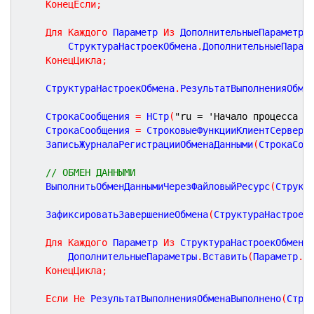
КонецЕсли
;
Для
Каждого
 Параметр 
Из
 ДополнительныеПараметры
		СтруктураНастроекОбмена
.
ДополнительныеПарам
КонецЦикла
;
	СтруктураНастроекОбмена
.
РезультатВыполненияОбме
	СтрокаСообщения 
=
 НСтр
(
"ru = 'Начало процесса о
	СтрокаСообщения 
=
 СтроковыеФункцииКлиентСервер
.
	ЗаписьЖурналаРегистрацииОбменаДанными
(
СтрокаСоо
// ОБМЕН ДАННЫМИ
	ВыполнитьОбменДаннымиЧерезФайловыйРесурс
(
Структ
	ЗафиксироватьЗавершениеОбмена
(
СтруктураНастроек
Для
Каждого
 Параметр 
Из
 СтруктураНастроекОбмена
		ДополнительныеПараметры
.
Вставить
(
Параметр
.
К
КонецЦикла
;
Если
Не
 РезультатВыполненияОбменаВыполнено
(
Стру