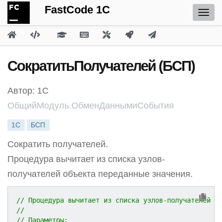
FastCode 1C
СократитьПолучателей (БСП)
Автор: 1С
ОбщийМодуль.ОбменДаннымиСобытия
1С
БСП
Сократить получателей.
Процедура вычитает из списка узлов-
получателей объекта переданные значения.
// Процедура вычитает из списка узлов-получателей о
//
// Параметры: