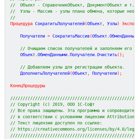
//  Объект - СправочникОбъект, ДокументОбъект и т.п
//  Узлы - Массив - узлы плана обмена, которые необ
// 
Процедура
СократитьПолучателей
(
Объект
,
Узлы
)
Экспор
	Получатели 
=
 СократитьМассив
(
Объект
.
ОбменДанным
// Очищаем список получателей и заполняем его з
	Объект
.
ОбменДанными
.
Получатели
.
Очистить
(
)
;
// Добавляем узлы для регистрации объекта.
	ДополнитьПолучателей
(
Объект
,
 Получатели
)
;
КонецПроцедуры
///////////////////////////////////////////////////
// Copyright (c) 2019, ООО 1С-Софт
// Все права защищены. Эта программа и сопроводител
// в соответствии с условиями лицензии Attribution 
// Текст лицензии доступен по ссылке:
// https://creativecommons.org/licenses/by/4.0/lega
///////////////////////////////////////////////////