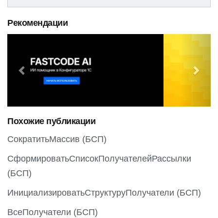
Рекомендации
P
N
r
e
e
x
v
t
i
o
Похожие публикации
u
s
СократитьМассив (БСП)
СформироватьСписокПолучателейРассылки
(БСП)
ИнициализироватьСтруктуруПолучатели (БСП)
ВсеПолучатели (БСП)