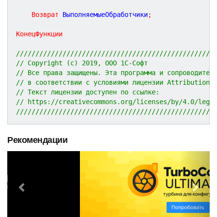
Возврат
 ВыполняемыеОбработчики
;
КонецФункции
///////////////////////////////////////////////////
// Copyright (c) 2019, ООО 1С-Софт
// Все права защищены. Эта программа и сопроводител
// в соответствии с условиями лицензии Attribution 
// Текст лицензии доступен по ссылке:
// https://creativecommons.org/licenses/by/4.0/lega
///////////////////////////////////////////////////
Рекомендации
P
N
r
e
e
x
v
t
i