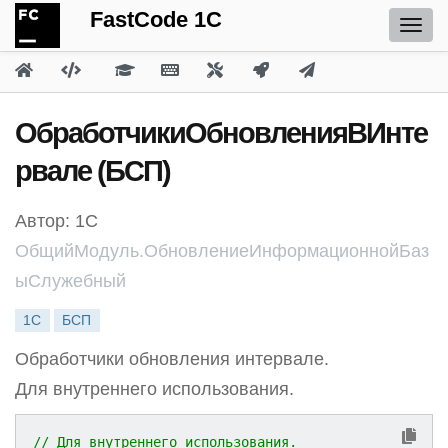
FastCode 1C
ОбработчикиОбновленияВИнте
рвале (БСП)
Автор: 1С
ОбщийМодуль.ОбновлениеИнформационнойБаз
ыСлужебный
1С
БСП
Обработчики обновления интервале.
Для внутреннего использования.
// Для внутреннего использования.