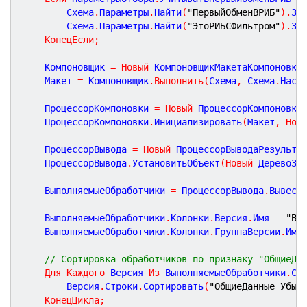
		Схема
.
Параметры
.
Найти
(
"ПервыйОбменВРИБ"
)
.
Зн
		Схема
.
Параметры
.
Найти
(
"ЭтоРИБСФильтром"
)
.
Зн
КонецЕсли
;
	Компоновщик 
=
Новый
 КомпоновщикМакетаКомпоновки
	Макет 
=
 Компоновщик
.
Выполнить
(
Схема
,
 Схема
.
Наст
	ПроцессорКомпоновки 
=
Новый
 ПроцессорКомпоновки
	ПроцессорКомпоновки
.
Инициализировать
(
Макет
,
Нов
	ПроцессорВывода 
=
Новый
 ПроцессорВыводаРезульта
	ПроцессорВывода
.
УстановитьОбъект
(
Новый
 ДеревоЗн
	ВыполняемыеОбработчики 
=
 ПроцессорВывода
.
Вывест
	ВыполняемыеОбработчики
.
Колонки
.
Версия
.
Имя 
=
"Ве
	ВыполняемыеОбработчики
.
Колонки
.
ГруппаВерсии
.
Имя
// Сортировка обработчиков по признаку "ОбщиеДа
Для
Каждого
 Версия 
Из
 ВыполняемыеОбработчики
.
Ст
		Версия
.
Строки
.
Сортировать
(
"ОбщиеДанные Убыв
КонецЦикла
;