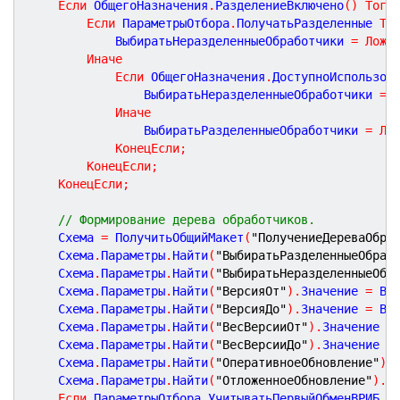
Если
 ОбщегоНазначения
.
РазделениеВключено
(
)
Тогд
Если
 ПараметрыОтбора
.
ПолучатьРазделенные 
То
			ВыбиратьНеразделенныеОбработчики 
=
Ложь
Иначе
Если
 ОбщегоНазначения
.
ДоступноИспользов
				ВыбиратьНеразделенныеОбработчики 
=
Иначе
				ВыбиратьРазделенныеОбработчики 
=
Ло
КонецЕсли
;
КонецЕсли
;
КонецЕсли
;
// Формирование дерева обработчиков.
	Схема 
=
 ПолучитьОбщийМакет
(
"ПолучениеДереваОбра
	Схема
.
Параметры
.
Найти
(
"ВыбиратьРазделенныеОбраб
	Схема
.
Параметры
.
Найти
(
"ВыбиратьНеразделенныеОбр
	Схема
.
Параметры
.
Найти
(
"ВерсияОт"
)
.
Значение 
=
 Ве
	Схема
.
Параметры
.
Найти
(
"ВерсияДо"
)
.
Значение 
=
 Ве
	Схема
.
Параметры
.
Найти
(
"ВесВерсииОт"
)
.
Значение 
=
	Схема
.
Параметры
.
Найти
(
"ВесВерсииДо"
)
.
Значение 
=
	Схема
.
Параметры
.
Найти
(
"ОперативноеОбновление"
)
.
	Схема
.
Параметры
.
Найти
(
"ОтложенноеОбновление"
)
.
З
Если
 ПараметрыОтбора
.
УчитыватьПервыйОбменВРИБ 
Т