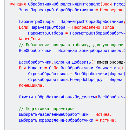
Функция
ОбработчикиОбновленияВИнтервале
(
Знач
Исходн
	Знач ПараметрыОтбораОбработчиков 
=
Неопределено
	ПараметрыОтбора 
=
 ПараметрыОтбораОбработчиков
;
Если
 ПараметрыОтбора 
=
Неопределено
Тогда
		ПараметрыОтбора 
=
 ПараметрыОтбораОбработчик
КонецЕсли
;
// Добавление номера в таблицу, для упорядочива
	ВсеОбработчики 
=
 ИсходнаяТаблицаОбработчиков
.
Ск
	ВсеОбработчики
.
Колонки
.
Добавить
(
"НомерПоПорядку
Для
 Индекс 
=
0
По
 ВсеОбработчики
.
Количество
(
)
-
		СтрокаОбработчика 
=
 ВсеОбработчики[Индекс]
;
		СтрокаОбработчика
.
НомерПоПорядку 
=
 Индекс 
+
КонецЦикла
;
	ОтметитьОбработчикиНовыхПодсистем
(
ВсеОбработчик
// Подготовка параметров
	ВыбиратьРазделенныеОбработчики 
=
Истина
;
	ВыбиратьНеразделенныеОбработчики 
=
Истина
;