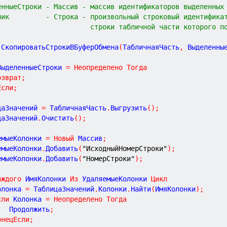
енныеСтроки - Массив - массив идентификаторов выделенных
ник         - Строка - произвольный строковый идентифика
                       строки табличной части которого п
СкопироватьСтрокиВБуферОбмена
(
ТабличнаяЧасть
,
Выделенны
ВыделенныеСтроки 
=
Неопределено
Тогда
озврат
;
Если
;
цаЗначений 
=
 ТабличнаяЧасть
.
Выгрузить
(
)
;
цаЗначений
.
Очистить
(
)
;
емыеКолонки 
=
Новый
 Массив
;
емыеКолонки
.
Добавить
(
"ИсходныйНомерСтроки"
)
;
емыеКолонки
.
Добавить
(
"НомерСтроки"
)
;
аждого
 ИмяКолонки 
Из
 УдаляемыеКолонки 
Цикл
Колонка 
=
 ТаблицаЗначений
.
Колонки
.
Найти
(
ИмяКолонки
)
;
сли
 Колонка 
=
Неопределено
Тогда
			Продолжить
;
онецЕсли
;