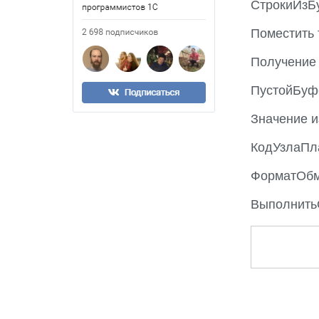
СтрокиИзБ
Поместить 
Получение
ПустойБуф
Значение и
КодУзлаПл
ФорматОбм
Выполнит