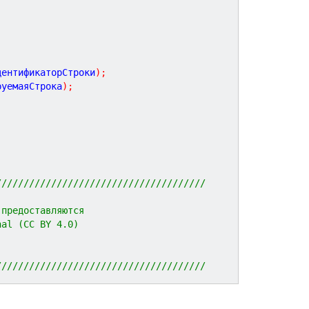
дентификаторСтроки
)
;
руемаяСтрока
)
;
//////////////////////////////////////
 предоставляются 
nal (CC BY 4.0)
//////////////////////////////////////