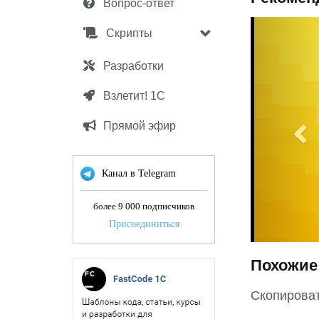
Вопрос-ответ
P
Скрипты
r
e
Разработки
v
Взлетит! 1С
i
o
Прямой эфир
u
s
Канал в Telegram
более 9 000 подписчиков
Присоединиться
Похожие
Скопирова