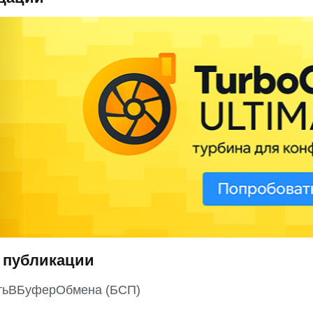
 публикации
тьВБуферОбмена (БСП)