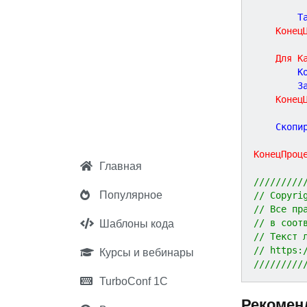
		
Конец
Для
К
		
	
Конец
	Скопи
КонецПроц
Главная
/////////
Популярное
// Copyri
// Все пр
// в соот
Шаблоны кода
// Текст 
// https:
Курсы и вебинары
/////////
TurboConf 1С
Рекомен