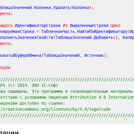
ТаблицаЗначений
.
Колонки
.
Удалить
(
Колонка
)
;
Цикла
;
аждого
 ИдентификаторСтроки 
Из
 ВыделенныеСтроки 
Цикл
КопируемаяСтрока 
=
 ТабличнаяЧасть
.
НайтиПоИдентификатору
(
И
	ЗаполнитьЗначенияСвойств
(
ТаблицаЗначений
.
Добавить
(
)
,
 Копи
Цикла
;
роватьВБуферОбмена
(
ТаблицаЗначений
,
 Источник
)
;
едуры
////////////////////////////////////////////////////////
ght (c) 2019, ООО 1С-Софт
ава защищены. Эта программа и сопроводительные материалы
ветствии с условиями лицензии Attribution 4.0 Internatio
лицензии доступен по ссылке:
//creativecommons.org/licenses/by/4.0/legalcode
////////////////////////////////////////////////////////
дации