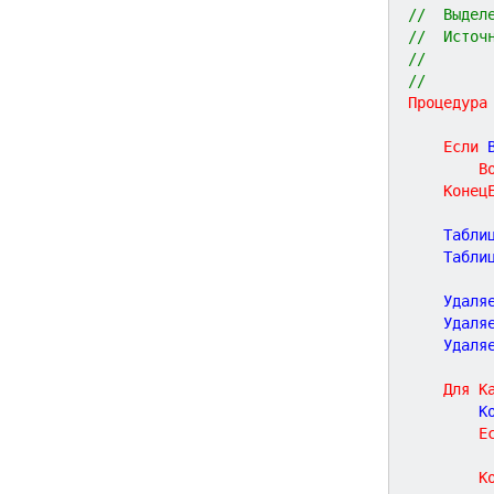
//  Выдел
//  Источ
//       
//
Процедура
Если
 
В
Конец
	Табли
	Табли
	Удаля
	Удаля
	Удаля
Для
К
		
Е
К