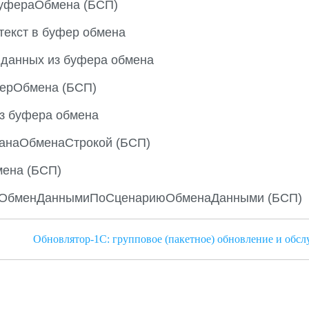
уфераОбмена (БСП)
текст в буфер обмена
 данных из буфера обмена
ерОбмена (БСП)
з буфера обмена
анаОбменаСтрокой (БСП)
ена (БСП)
ьОбменДаннымиПоСценариюОбменаДанными (БСП)
Обновлятор-1С: групповое (пакетное) обновление и обслу