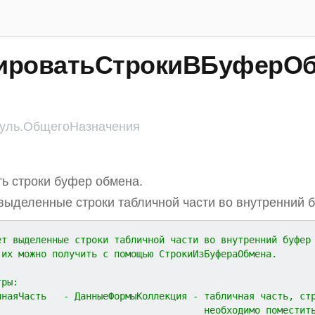
ироватьСтрокиВБуферОб
ль.ОбщегоНазначения
ь строки буфер обмена.
ыделенные строки табличной части во внутренний 
ет выделенные строки табличной части во внутренний буфер
 их можно получить с помощью СтрокиИзБуфераОбмена.
тры:
чнаяЧасть   - ДанныеФормыКоллекция - табличная часть, ст
                                     необходимо поместит