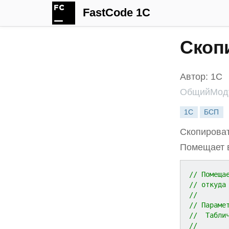
FastCode 1C
Скоп
Автор: 1С
ОбщийМоду
1С
БСП
Скопироват
Помещает в
// Помеща
// откуда
//
// Параме
//  Табли
//       