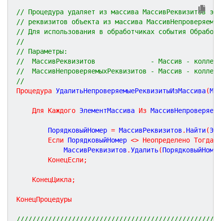
// Процедура удаляет из массива МассивРеквизитов эл
// реквизитов объекта из массива МассивНепроверяемы
// Для использования в обработчиках события Обработ
//
// Параметры:
//  МассивРеквизитов              - Массив - коллек
//  МассивНепроверяемыхРеквизитов - Массив - коллек
//
Процедура
УдалитьНепроверяемыеРеквизитыИзМассива
(
Ма
Для
Каждого
 ЭлементМассива 
Из
 МассивНепроверяем
		ПорядковыйНомер 
=
 МассивРеквизитов
.
Найти
(
Эл
Если
 ПорядковыйНомер 
<
>
Неопределено
Тогда
			МассивРеквизитов
.
Удалить
(
ПорядковыйНоме
КонецЕсли
;
КонецЦикла
;
КонецПроцедуры
///////////////////////////////////////////////////