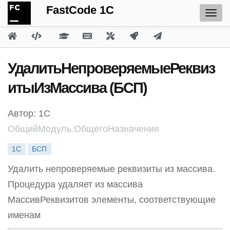
FastCode 1C
УдалитьНепроверяемыеРеквиз
итыИзМассива (БСП)
Автор: 1С
ОбщийМодуль.ОбщегоНазначения
1С
БСП
Удалить непроверяемые реквизиты из массива.
Процедура удаляет из массива
МассивРеквизитов элементы, соответствующие
именам