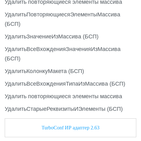
Удалить повторяющиеся элементы массива
УдалитьПовторяющиесяЭлементыМассива
(БСП)
УдалитьЗначениеИзМассива (БСП)
УдалитьВсеВхожденияЗначенияИзМассива
(БСП)
УдалитьКолонкуМакета (БСП)
УдалитьВсеВхожденияТипаИзМассива (БСП)
Удалить повторяющиеся элементы массива
УдалитьСтарыеРеквизитыИЭлементы (БСП)
TurboConf ИР адаптер 2.63