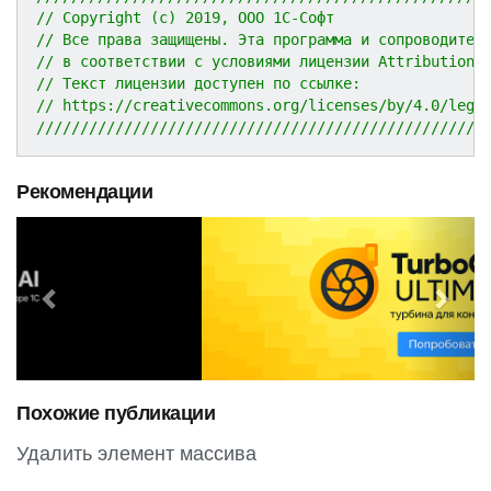
// Copyright (c) 2019, ООО 1С-Софт
// Все права защищены. Эта программа и сопроводител
// в соответствии с условиями лицензии Attribution 
// Текст лицензии доступен по ссылке:
// https://creativecommons.org/licenses/by/4.0/lega
///////////////////////////////////////////////////
Рекомендации
P
N
r
e
e
x
v
t
i
o
Похожие публикации
u
s
Удалить элемент массива