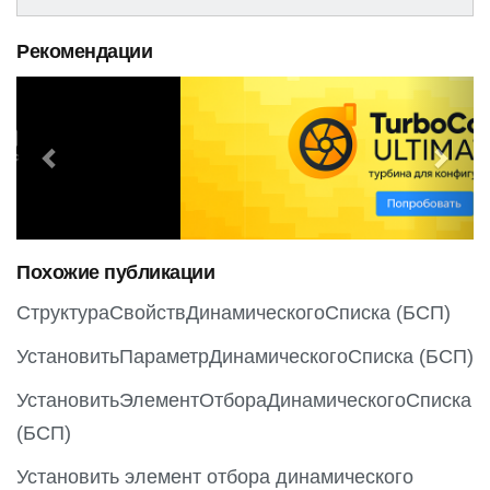
Рекомендации
P
N
r
e
e
x
v
t
i
o
Похожие публикации
u
s
СтруктураСвойствДинамическогоСписка (БСП)
УстановитьПараметрДинамическогоСписка (БСП)
УстановитьЭлементОтбораДинамическогоСписка
(БСП)
Установить элемент отбора динамического