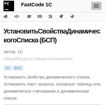
FastCode 1C
УстановитьСвойстваДинамичес
когоСписка (БСП)
Автор: 1С
ОбщийМодуль.ОбщегоНазначения
1С
БСП
Установить свойства динамического списка.
Установить текст запроса, основную таблицу или
динамическое считывание в динамическом
списке.