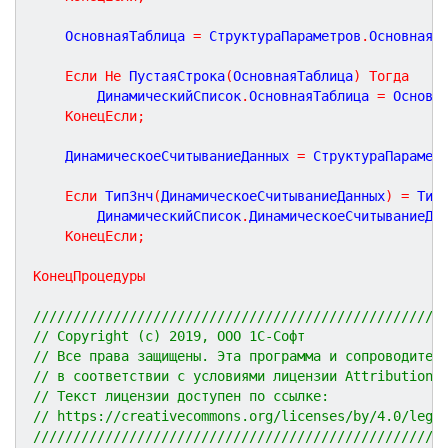
	ОсновнаяТаблица 
=
 СтруктураПараметров
.
ОсновнаяТ
Если
Не
 ПустаяСтрока
(
ОсновнаяТаблица
)
Тогда
		ДинамическийСписок
.
ОсновнаяТаблица 
=
 Основн
КонецЕсли
;
	ДинамическоеСчитываниеДанных 
=
 СтруктураПарамет
Если
 ТипЗнч
(
ДинамическоеСчитываниеДанных
)
=
 Тип
		ДинамическийСписок
.
ДинамическоеСчитываниеДа
КонецЕсли
;
КонецПроцедуры
///////////////////////////////////////////////////
// Copyright (c) 2019, ООО 1С-Софт
// Все права защищены. Эта программа и сопроводител
// в соответствии с условиями лицензии Attribution 
// Текст лицензии доступен по ссылке:
// https://creativecommons.org/licenses/by/4.0/lega
///////////////////////////////////////////////////