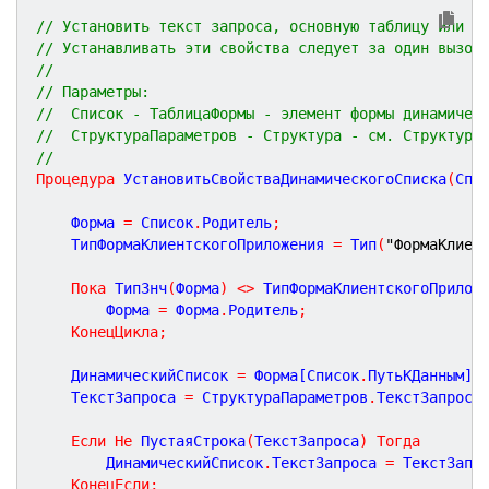
// Установить текст запроса, основную таблицу или д
// Устанавливать эти свойства следует за один вызов
//
// Параметры:
//  Список - ТаблицаФормы - элемент формы динамичес
//  СтруктураПараметров - Структура - см. Структура
//
Процедура
УстановитьСвойстваДинамическогоСписка
(
Спи
	Форма 
=
 Список
.
Родитель
;
	ТипФормаКлиентскогоПриложения 
=
 Тип
(
"ФормаКлиен
Пока
 ТипЗнч
(
Форма
)
<
>
 ТипФормаКлиентскогоПрилож
		Форма 
=
 Форма
.
Родитель
;
КонецЦикла
;
	ДинамическийСписок 
=
 Форма[Список
.
ПутьКДанным]
;
	ТекстЗапроса 
=
 СтруктураПараметров
.
ТекстЗапроса
Если
Не
 ПустаяСтрока
(
ТекстЗапроса
)
Тогда
		ДинамическийСписок
.
ТекстЗапроса 
=
 ТекстЗапр
КонецЕсли
;