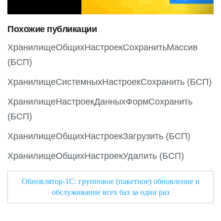
i
o
Похожие публикации
u
s
ХранилищеОбщихНастроекСохранитьМассив
(БСП)
ХранилищеСистемныхНастроекСохранить (БСП)
ХранилищеНастроекДанныхФормСохранить
(БСП)
ХранилищеОбщихНастроекЗагрузить (БСП)
ХранилищеОбщихНастроекУдалить (БСП)
Обновлятор-1С: групповое (пакетное) обновление и
обслуживание всех баз за один раз