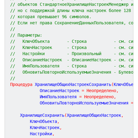
// объектов СтандартноеХранилищеНастроекМенеджер ил
// но с поддержкой длины ключа настроек более 128 с
// которая превышает 96 символов.
// Если нет права СохранениеДанныхПользователя, сох
//
// Параметры:
//   КлючОбъекта       - Строка           - см. син
//   КлючНастроек      - Строка           - см. син
//   Настройки         - Произвольный     - см. син
//   ОписаниеНастроек  - ОписаниеНастроек - см. син
//   ИмяПользователя   - Строка           - см. син
//   ОбновитьПовторноИспользуемыеЗначения - Булево 
//
Процедура
ХранилищеОбщихНастроекСохранить
(
КлючОбъек
			ОписаниеНастроек 
=
Неопределено
,
			ИмяПользователя 
=
Неопределено
,
			ОбновитьПовторноИспользуемыеЗначения 
=
	ХранилищеСохранить
(
ХранилищеОбщихНастроек
,
		КлючОбъекта
,
		КлючНастроек
,
		Настройки
,