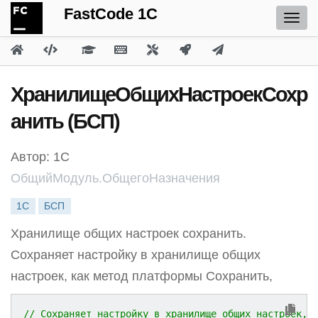
FastCode 1C
ХранилищеОбщихНастроекСохр
анить (БСП)
Автор: 1С
ОбщийМодуль.ОбщегоНазначения
1С
БСП
Хранилище общих настроек сохранить.
Сохраняет настройку в хранилище общих
настроек, как метод платформы Сохранить,
// Сохраняет настройку в хранилище общих настроек, 