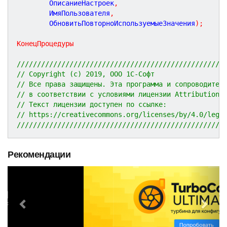
		ОписаниеНастроек
,
		ИмяПользователя
,
		ОбновитьПовторноИспользуемыеЗначения
)
;
КонецПроцедуры
///////////////////////////////////////////////////
// Copyright (c) 2019, ООО 1С-Софт
// Все права защищены. Эта программа и сопроводител
// в соответствии с условиями лицензии Attribution 
// Текст лицензии доступен по ссылке:
// https://creativecommons.org/licenses/by/4.0/lega
///////////////////////////////////////////////////
Рекомендации
P
N
r
e
e
x
v
t