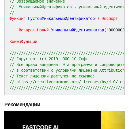
// Возвращаемое значение:
//  УникальныйИдентификатор - уникальный идентифика
//
Функция
ПустойУникальныйИдентификатор
(
)
Экспорт
Возврат
Новый
 УникальныйИдентификатор
(
"00000000
КонецФункции
///////////////////////////////////////////////////
// Copyright (c) 2019, ООО 1С-Софт
// Все права защищены. Эта программа и сопроводител
// в соответствии с условиями лицензии Attribution 
// Текст лицензии доступен по ссылке:
// https://creativecommons.org/licenses/by/4.0/lega
///////////////////////////////////////////////////
Рекомендации
P
N
r
e