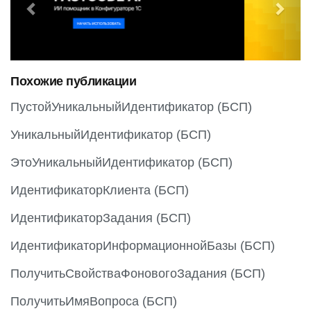
e
x
v
t
i
o
Похожие публикации
u
s
ПустойУникальныйИдентификатор (БСП)
УникальныйИдентификатор (БСП)
ЭтоУникальныйИдентификатор (БСП)
ИдентификаторКлиента (БСП)
ИдентификаторЗадания (БСП)
ИдентификаторИнформационнойБазы (БСП)
ПолучитьСвойстваФоновогоЗадания (БСП)
ПолучитьИмяВопроса (БСП)