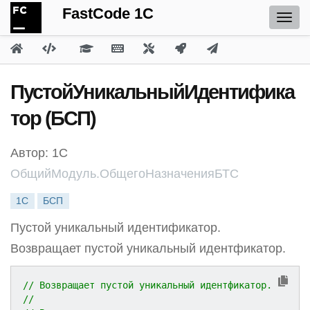
FastCode 1C
ПустойУникальныйИдентифика
тор (БСП)
Автор: 1С
ОбщийМодуль.ОбщегоНазначенияБТС
1С
БСП
Пустой уникальный идентификатор.
Возвращает пустой уникальный идентфикатор.
// Возвращает пустой уникальный идентфикатор.
//