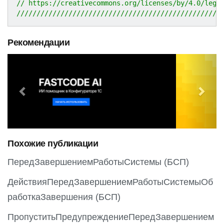
// https://creativecommons.org/licenses/by/4.0/lega
///////////////////////////////////////////////////
Рекомендации
P
N
r
e
e
x
v
t
i
o
Похожие публикации
u
s
ПередЗавершениемРаботыСистемы (БСП)
ДействияПередЗавершениемРаботыСистемыОб
работкаЗавершения (БСП)
ПропуститьПредупреждениеПередЗавершением