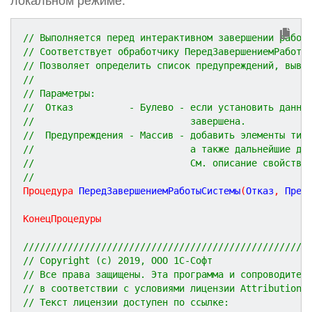
локальном режиме.
// Выполняется перед интерактивном завершении работ
// Соответствует обработчику ПередЗавершениемРаботы
// Позволяет определить список предупреждений, выво
//
// Параметры:
//  Отказ          - Булево - если установить данно
//                            завершена.
//  Предупреждения - Массив - добавить элементы тип
//                            а также дальнейшие де
//                            См. описание свойств 
//
Процедура
ПередЗавершениемРаботыСистемы
(
Отказ
,
Пред
КонецПроцедуры
///////////////////////////////////////////////////
// Copyright (c) 2019, ООО 1С-Софт
// Все права защищены. Эта программа и сопроводител
// в соответствии с условиями лицензии Attribution 
// Текст лицензии доступен по ссылке: