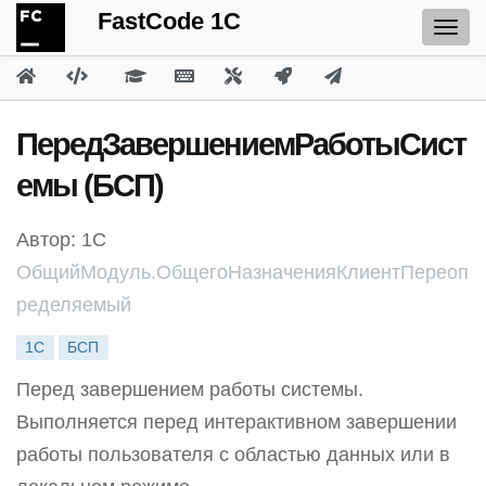
FastCode 1C
ПередЗавершениемРаботыСист
емы (БСП)
Автор: 1С
ОбщийМодуль.ОбщегоНазначенияКлиентПереоп
ределяемый
1С
БСП
Перед завершением работы системы.
Выполняется перед интерактивном завершении
работы пользователя с областью данных или в