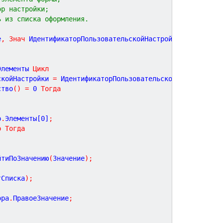
ор настройки;
ь из списка оформления.
е
,
Знач
ИдентификаторПользовательскойНастройки
,
Элементы 
Цикл
скойНастройки 
=
 ИдентификаторПользовательскойНастройки 
Т
ство
(
)
=
0
Тогда
р
.
Элементы[
0
]
;
о
Тогда
йтиПоЗначению
(
Значение
)
;
тСписка
)
;
ора
.
ПравоеЗначение
;