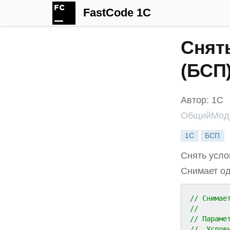
FastCode 1C
Снят
(БСП
Автор: 1С
ОбщийМоду
1С
БСП
Снять усло
Снимает од
// Снимае
// 
// Параме
//  Услов