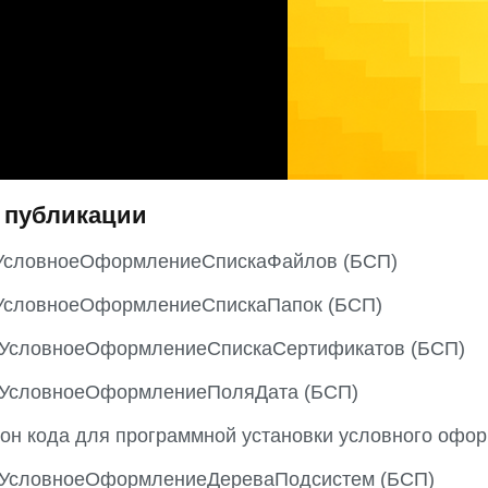
 публикации
УсловноеОформлениеСпискаФайлов (БСП)
УсловноеОформлениеСпискаПапок (БСП)
ьУсловноеОформлениеСпискаСертификатов (БСП)
ьУсловноеОформлениеПоляДата (БСП)
он кода для программной установки условного офор
ьУсловноеОформлениеДереваПодсистем (БСП)