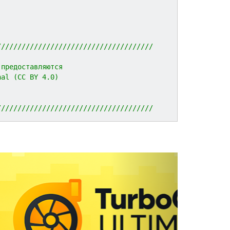
//////////////////////////////////////
 предоставляются 
nal (CC BY 4.0)
//////////////////////////////////////
N
e
x
t