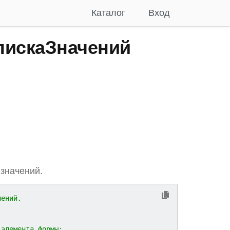
Каталог
Вход
искаЗначений
 значений.
чений.
 элемента формы;