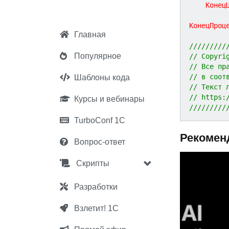
Конец
КонецПроц
Главная
/////////
Популярное
// Copyri
// Все пр
// в соот
Шаблоны кода
// Текст 
// https:
Курсы и вебинары
/////////
TurboConf 1С
Рекомен
Вопрос-ответ
P
Скрипты
r
e
Разработки
v
Взлетит! 1С
i