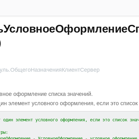
ьУсловноеОформлениеСп
)
ль.ОбщегоНазначенияКлиентСервер
вное оформление списка значений.
ин элемент условного оформления, если это список
т один элемент условного оформления, если это список зна
тры:
ноеОформление - УсловноеОформление - условное оформление