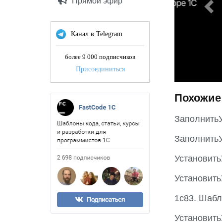
o
Прямой эфир
u
s
Канал в Telegram
более 9 000 подписчиков
Присоединиться
Похожие
Заполнить
Заполнить
Установит
Установит
1с83. Шабл
Установит