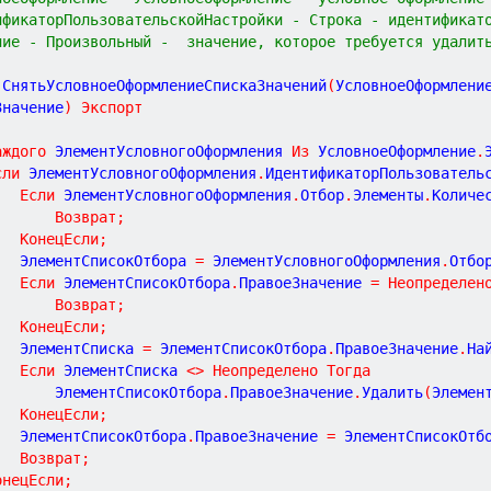
ификаторПользовательскойНастройки - Строка - идентификат
ние - Произвольный -  значение, которое требуется удалит
СнятьУсловноеОформлениеСпискаЗначений
(
УсловноеОформлени
Значение
)
Экспорт
аждого
 ЭлементУсловногоОформления 
Из
 УсловноеОформление
.
сли
 ЭлементУсловногоОформления
.
ИдентификаторПользователь
Если
 ЭлементУсловногоОформления
.
Отбор
.
Элементы
.
Количе
Возврат
;
КонецЕсли
;
			ЭлементСписокОтбора 
=
 ЭлементУсловногоОформления
.
Отбо
Если
 ЭлементСписокОтбора
.
ПравоеЗначение 
=
Неопределен
Возврат
;
КонецЕсли
;
			ЭлементСписка 
=
 ЭлементСписокОтбора
.
ПравоеЗначение
.
На
Если
 ЭлементСписка 
<
>
Неопределено
Тогда
				ЭлементСписокОтбора
.
ПравоеЗначение
.
Удалить
(
Элемен
КонецЕсли
;
			ЭлементСписокОтбора
.
ПравоеЗначение 
=
 ЭлементСписокОтб
Возврат
;
онецЕсли
;