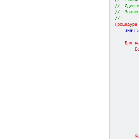
//  Идент
//  Значе
//
Процедура
	Знач 
Для
к
Е
К