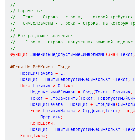
//
// Параметры:
//   Текст - Строка - строка, в которой требуется в
//   СимволЗамены - Строка - строка, на которую тре
// 
// Возвращаемое значение:
//    Строка - строка, полученная заменой недопусти
//
Функция
ЗаменитьНедопустимыеСимволыXML
(
Знач
Текст
,
#Если Не ВебКлиент Тогда
	ПозицияНачала 
=
1
;
	Позиция 
=
 НайтиНедопустимыеСимволыXML
(
Текст
,
 По
Пока
 Позиция 
>
0
Цикл
		НедопустимыйСимвол 
=
 Сред
(
Текст
,
 Позиция
,
1
		Текст 
=
 СтрЗаменить
(
Текст
,
 НедопустимыйСимв
		ПозицияНачала 
=
 Позиция 
+
 СтрДлина
(
СимволЗа
Если
 ПозицияНачала 
>
 СтрДлина
(
Текст
)
Тогда
			Прервать
;
КонецЕсли
;
		Позиция 
=
 НайтиНедопустимыеСимволыXML
(
Текст
КонецЦикла
;