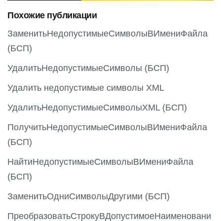
o
Похожие публикации
u
s
ЗаменитьНедопустимыеСимволыВИмениФайла
(БСП)
УдалитьНедопустимыеСимволы (БСП)
Удалить недопустимые символы XML
УдалитьНедопустимыеСимволыXML (БСП)
ПолучитьНедопустимыеСимволыВИмениФайла
(БСП)
НайтиНедопустимыеСимволыВИмениФайла
(БСП)
ЗаменитьОдниСимволыДругими (БСП)
ПреобразоватьСтрокуВДопустимоеНаименовани