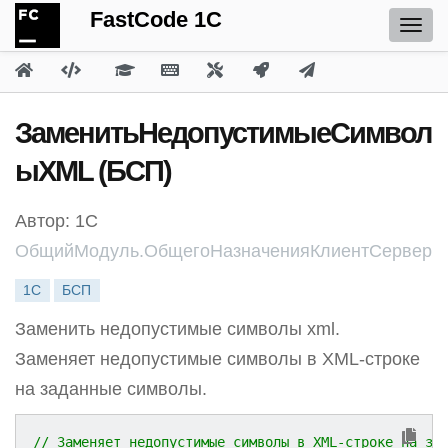
FastCode 1C
ЗаменитьНедопустимыеСимвол
ыXML (БСП)
Автор: 1С
ОбщийМодуль.ОбщегоНазначенияКлиентСервер
1С
БСП
Заменить недопустимые символы xml.
Заменяет недопустимые символы в XML-строке
на заданные символы.
// Заменяет недопустимые символы в XML-строке на за