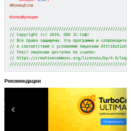
#КонецЕсли
КонецФункции
///////////////////////////////////////////////////
// Copyright (c) 2019, ООО 1С-Софт
// Все права защищены. Эта программа и сопроводител
// в соответствии с условиями лицензии Attribution 
// Текст лицензии доступен по ссылке:
// https://creativecommons.org/licenses/by/4.0/lega
///////////////////////////////////////////////////
Рекомендации
P
N
r
e
e
x
v
t
i