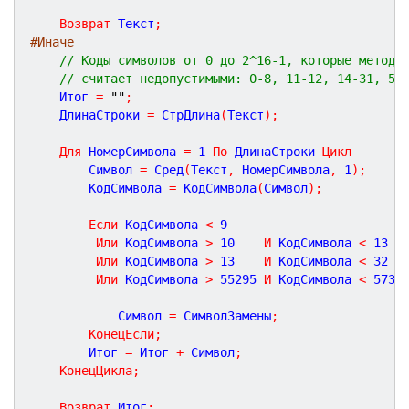
Возврат
 Текст
;
#Иначе
// Коды символов от 0 до 2^16-1, которые метод 
// считает недопустимыми: 0-8, 11-12, 14-31, 55
	Итог 
=
""
;
	ДлинаСтроки 
=
 СтрДлина
(
Текст
)
;
Для
 НомерСимвола 
=
1
По
 ДлинаСтроки 
Цикл
		Символ 
=
 Сред
(
Текст
,
 НомерСимвола
,
1
)
;
		КодСимвола 
=
 КодСимвола
(
Символ
)
;
Если
 КодСимвола 
<
9
Или
 КодСимвола 
>
10
И
 КодСимвола 
<
13
Или
 КодСимвола 
>
13
И
 КодСимвола 
<
32
Или
 КодСимвола 
>
55295
И
 КодСимвола 
<
5734
			Символ 
=
 СимволЗамены
;
КонецЕсли
;
		Итог 
=
 Итог 
+
 Символ
;
КонецЦикла
;
Возврат
 Итог
;