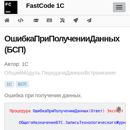
FastCode 1C
ОшибкаПриПолученииДанных
(БСП)
Автор: 1С
ОбщийМодуль.ПередачаДанныхВстраивание
1С
БСП
Ошибка при получении данных.
Процедура
ОшибкаПриПолученииДанных
(
Ответ
)
Экспорт
	ОбщегоНазначенияБТС
.
ЗаписьТехнологическогоЖурна