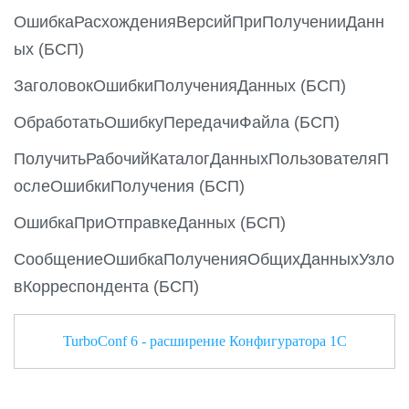
s
ОшибкаРасхожденияВерсийПриПолученииДанн
ых (БСП)
ЗаголовокОшибкиПолученияДанных (БСП)
ОбработатьОшибкуПередачиФайла (БСП)
ПолучитьРабочийКаталогДанныхПользователяП
ослеОшибкиПолучения (БСП)
ОшибкаПриОтправкеДанных (БСП)
СообщениеОшибкаПолученияОбщихДанныхУзло
вКорреспондента (БСП)
TurboConf 6 - расширение Конфигуратора 1С