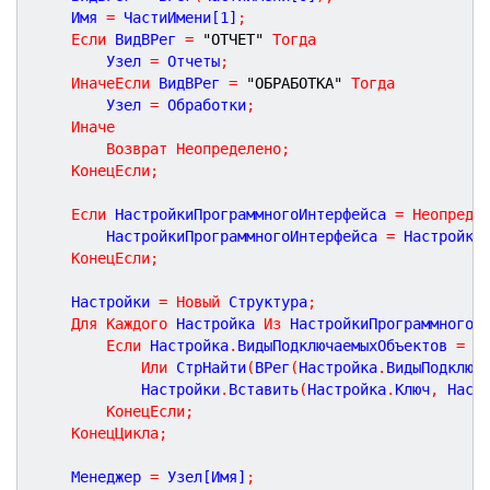
	Имя 
=
 ЧастиИмени[
1
]
;
Если
 ВидВРег 
=
"ОТЧЕТ"
Тогда
		Узел 
=
 Отчеты
;
ИначеЕсли
 ВидВРег 
=
"ОБРАБОТКА"
Тогда
		Узел 
=
 Обработки
;
Иначе
Возврат
Неопределено
;
КонецЕсли
;
Если
 НастройкиПрограммногоИнтерфейса 
=
Неопреде
		НастройкиПрограммногоИнтерфейса 
=
 Настройки
КонецЕсли
;
	Настройки 
=
Новый
 Структура
;
Для
Каждого
 Настройка 
Из
 НастройкиПрограммногоИ
Если
 Настройка
.
ВидыПодключаемыхОбъектов 
=
"
Или
 СтрНайти
(
ВРег
(
Настройка
.
ВидыПодключ
			Настройки
.
Вставить
(
Настройка
.
Ключ
,
 Наст
КонецЕсли
;
КонецЦикла
;
	Менеджер 
=
 Узел[Имя]
;