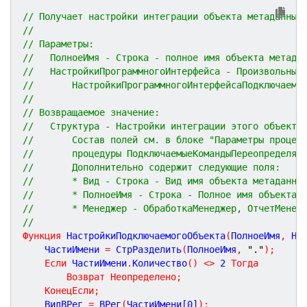
// Получает настройки интеграции объекта метаданных
//
// Параметры:
//   ПолноеИмя - Строка - полное имя объекта метада
//   НастройкиПрограммногоИнтерфейса - Произвольный
//       НастройкиПрограммногоИнтерфейсаПодключаемы
//
// Возвращаемое значение:
//   Структура - Настройки интеграции этого объекта
//       Состав полей см. в блоке "Параметры процед
//       процедуры ПодключаемыеКомандыПереопределяе
//       Дополнительно содержит следующие поля:
//       * Вид - Строка - Вид имя объекта метаданны
//       * ПолноеИмя - Строка - Полное имя объекта 
//       * Менеджер - ОбработкаМенеджер, ОтчетМенед
//
Функция
НастройкиПодключаемогоОбъекта
(
ПолноеИмя
,
На
	ЧастиИмени 
=
 СтрРазделить
(
ПолноеИмя
,
"."
)
;
Если
 ЧастиИмени
.
Количество
(
)
<
>
2
Тогда
Возврат
Неопределено
;
КонецЕсли
;
	ВидВРег 
=
 ВРег
(
ЧастиИмени[
0
]
)
;