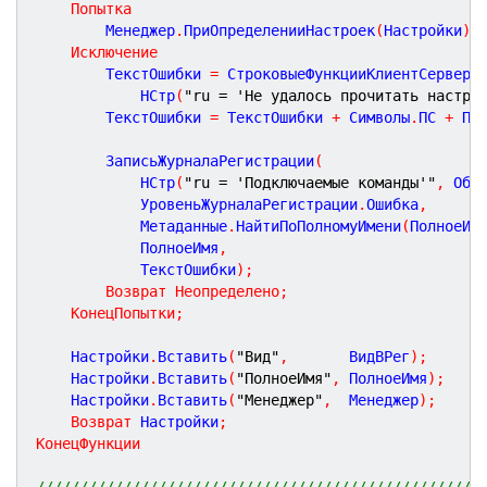
Попытка
		Менеджер
.
ПриОпределенииНастроек
(
Настройки
)
;
Исключение
		ТекстОшибки 
=
 СтроковыеФункцииКлиентСервер
.
			НСтр
(
"ru = 'Не удалось прочитать настро
		ТекстОшибки 
=
 ТекстОшибки 
+
 Символы
.
ПС 
+
 По
		ЗаписьЖурналаРегистрации
(
			НСтр
(
"ru = 'Подключаемые команды'"
,
 Общ
			УровеньЖурналаРегистрации
.
Ошибка
,
			Метаданные
.
НайтиПоПолномуИмени
(
ПолноеИм
			ПолноеИмя
,
			ТекстОшибки
)
;
Возврат
Неопределено
;
КонецПопытки
;
	Настройки
.
Вставить
(
"Вид"
,
       ВидВРег
)
;
	Настройки
.
Вставить
(
"ПолноеИмя"
,
 ПолноеИмя
)
;
	Настройки
.
Вставить
(
"Менеджер"
,
  Менеджер
)
;
Возврат
 Настройки
;
КонецФункции
///////////////////////////////////////////////////