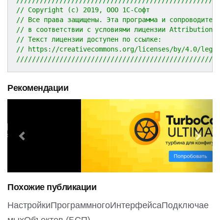
// Copyright (c) 2019, ООО 1С-Софт
// Все права защищены. Эта программа и сопроводител
// в соответствии с условиями лицензии Attribution 
// Текст лицензии доступен по ссылке:
// https://creativecommons.org/licenses/by/4.0/lega
///////////////////////////////////////////////////
Рекомендации
P
N
r
e
e
x
v
t
i
o
Похожие публикации
u
s
НастройкиПрограммногоИнтерфейсаПодключае
мыхОбъектов (БСП)