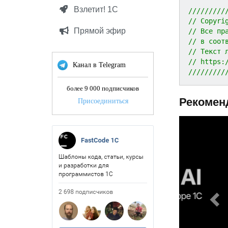
Взлетит! 1С
/////////
// Copyri
Прямой эфир
// Все пр
// в соот
// Текст 
// https:
Канал в Telegram
/////////
более 9 000 подписчиков
Рекомен
Присоединиться
P
r
e
v
i
o
u
s