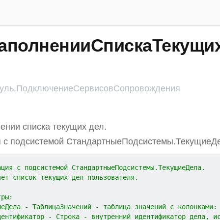
аполненииСпискаТекущих
ль.ПодключениеСервисовСопровождения
ении списка текущих дел.
я с подсистемой СтандартныеПодсистемы.ТекущиеДе
ация с подсистемой СтандартныеПодсистемы.ТекущиеДела.
яет список текущих дел пользователя.
тры:
иеДела - ТаблицаЗначений - таблица значений с колонками:
дентификатор - Строка - внутренний идентификатор дела, и