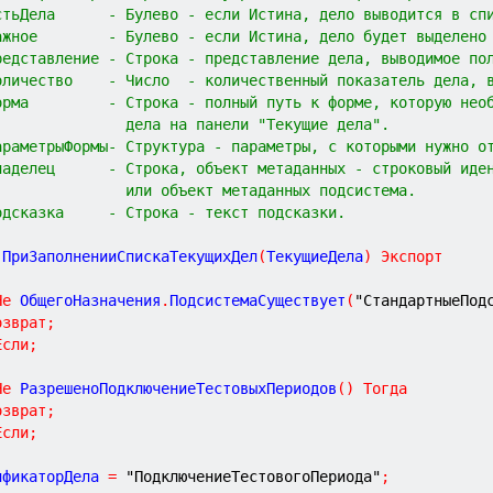
стьДела      - Булево - если Истина, дело выводится в сп
ажное        - Булево - если Истина, дело будет выделено
редставление - Строка - представление дела, выводимое по
оличество    - Число  - количественный показатель дела, 
орма         - Строка - полный путь к форме, которую нео
               дела на панели "Текущие дела".
араметрыФормы- Структура - параметры, с которыми нужно о
ладелец      - Строка, объект метаданных - строковый иде
               или объект метаданных подсистема.
одсказка     - Строка - текст подсказки.
ПриЗаполненииСпискаТекущихДел
(
ТекущиеДела
)
Экспорт
Не
 ОбщегоНазначения
.
ПодсистемаСуществует
(
"СтандартныеПод
озврат
;
Если
;
Не
 РазрешеноПодключениеТестовыхПериодов
(
)
Тогда
озврат
;
Если
;
ификаторДела 
=
"ПодключениеТестовогоПериода"
;