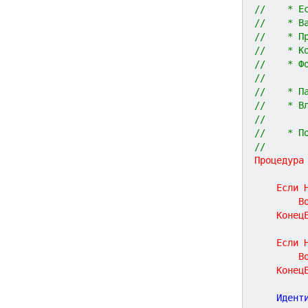
//    * Е
//    * В
//    * П
//    * К
//    * Ф
//       
//    * П
//    * В
//       
//    * П
//
Процедура
Если
В
Конец
Если
В
Конец
	Идент