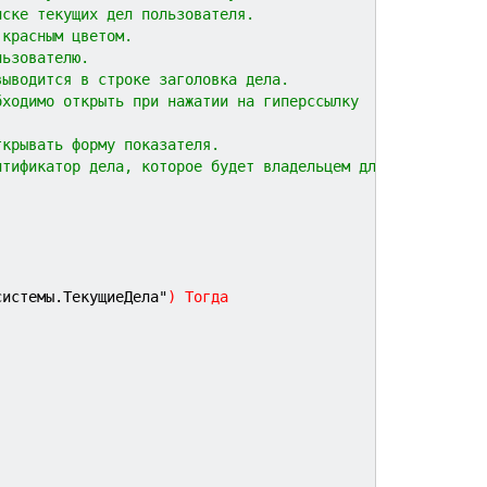
иске текущих дел пользователя.
 красным цветом.
льзователю.
выводится в строке заголовка дела.
бходимо открыть при нажатии на гиперссылку
ткрывать форму показателя.
нтификатор дела, которое будет владельцем для текущего
системы.ТекущиеДела"
)
Тогда