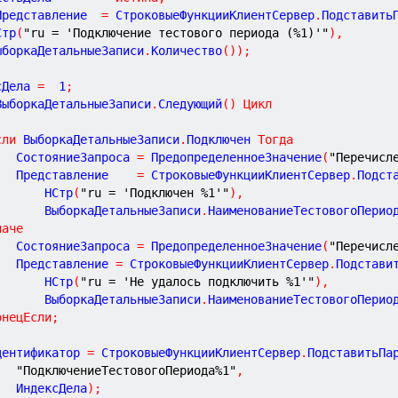
Представление  
=
 СтроковыеФункцииКлиентСервер
.
Подставить
НСтр
(
"ru = 'Подключение тестового периода (%1)'"
)
,
	ВыборкаДетальныеЗаписи
.
Количество
(
)
)
;
сДела 
=
1
;
ВыборкаДетальныеЗаписи
.
Следующий
(
)
Цикл
сли
 ВыборкаДетальныеЗаписи
.
Подключен 
Тогда
			СостояниеЗапроса 
=
 ПредопределенноеЗначение
(
"Перечисл
			Представление    
=
 СтроковыеФункцииКлиентСервер
.
Подст
				НСтр
(
"ru = 'Подключен %1'"
)
,
				ВыборкаДетальныеЗаписи
.
НаименованиеТестовогоПерио
наче
			СостояниеЗапроса 
=
 ПредопределенноеЗначение
(
"Перечисл
			Представление 
=
 СтроковыеФункцииКлиентСервер
.
Подстави
				НСтр
(
"ru = 'Не удалось подключить %1'"
)
,
				ВыборкаДетальныеЗаписи
.
НаименованиеТестовогоПерио
онецЕсли
;
Идентификатор 
=
 СтроковыеФункцииКлиентСервер
.
ПодставитьПа
"ПодключениеТестовогоПериода%1"
,
			ИндексДела
)
;