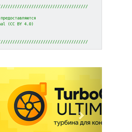
//////////////////////////////////////
 предоставляются 
nal (CC BY 4.0)
//////////////////////////////////////
N
e
x
t