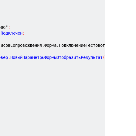
ода"
;
.
Подключен
;
висовСопровождения.Форма.ПодключениеТестовогоПериода"
;
рвер
.
НовыйПараметрыФормыОтобразитьРезультат
(