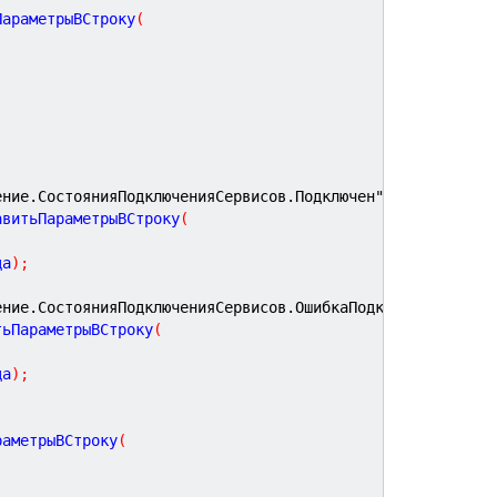
ПараметрыВСтроку
(
ение.СостоянияПодключенияСервисов.Подключен"
)
;
авитьПараметрыВСтроку
(
да
)
;
ение.СостоянияПодключенияСервисов.ОшибкаПодключения"
)
;
тьПараметрыВСтроку
(
да
)
;
раметрыВСтроку
(