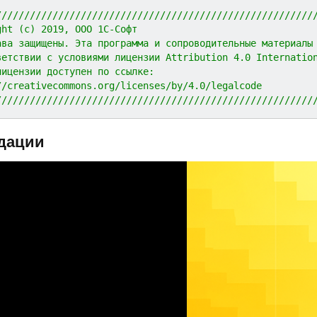
////////////////////////////////////////////////////////
ght (c) 2019, ООО 1С-Софт
ава защищены. Эта программа и сопроводительные материалы
ветствии с условиями лицензии Attribution 4.0 Internatio
лицензии доступен по ссылке:
//creativecommons.org/licenses/by/4.0/legalcode
////////////////////////////////////////////////////////
дации