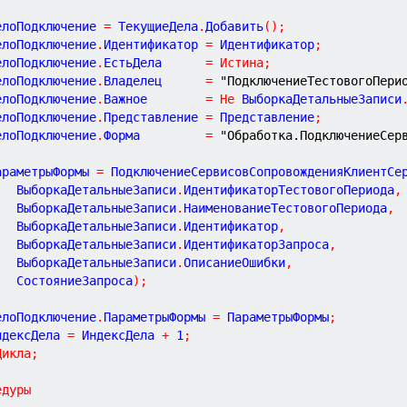
ДелоПодключение 
=
 ТекущиеДела
.
Добавить
(
)
;
ДелоПодключение
.
Идентификатор 
=
 Идентификатор
;
ДелоПодключение
.
ЕстьДела      
=
Истина
;
ДелоПодключение
.
Владелец      
=
"ПодключениеТестовогоПери
ДелоПодключение
.
Важное        
=
Не
 ВыборкаДетальныеЗаписи
ДелоПодключение
.
Представление 
=
 Представление
;
ДелоПодключение
.
Форма         
=
"Обработка.ПодключениеСер
ПараметрыФормы 
=
 ПодключениеСервисовСопровожденияКлиентСе
			ВыборкаДетальныеЗаписи
.
ИдентификаторТестовогоПериода
,
			ВыборкаДетальныеЗаписи
.
НаименованиеТестовогоПериода
,
			ВыборкаДетальныеЗаписи
.
Идентификатор
,
			ВыборкаДетальныеЗаписи
.
ИдентификаторЗапроса
,
			ВыборкаДетальныеЗаписи
.
ОписаниеОшибки
,
			СостояниеЗапроса
)
;
ДелоПодключение
.
ПараметрыФормы 
=
 ПараметрыФормы
;
ИндексДела 
=
 ИндексДела 
+
1
;
Цикла
;
едуры