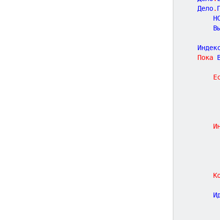
	Дело
.
		
	
	Индек
Пока
 
Е
И
К
		