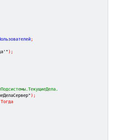
Пользователей
;
да'"
)
;
еПодсистемы.ТекущиеДела.
иеДелаСервер"
)
;
Тогда