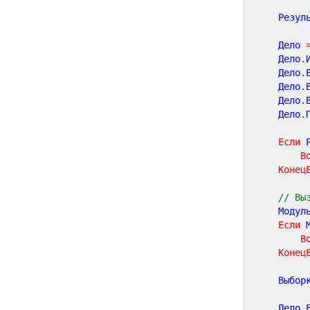
	Резул
	Дело 
	Дело
.
	Дело
.
	Дело
.
	Дело
.
	Дело
.
Если
 
В
Конец
// Вы
	Модул
Если
 
В
Конец
	Выбор
	Дело
.