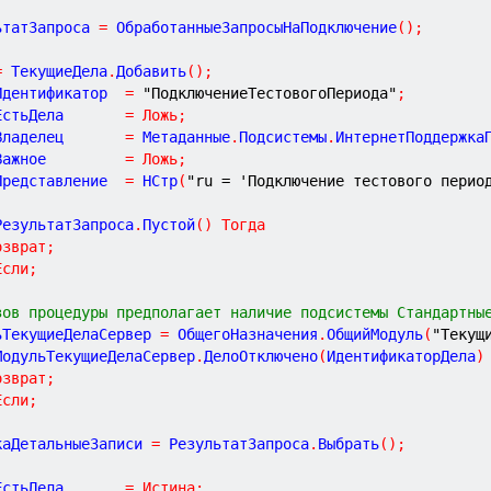
ьтатЗапроса 
=
 ОбработанныеЗапросыНаПодключение
(
)
;
=
 ТекущиеДела
.
Добавить
(
)
;
Идентификатор  
=
"ПодключениеТестовогоПериода"
;
ЕстьДела       
=
Ложь
;
Владелец       
=
 Метаданные
.
Подсистемы
.
ИнтернетПоддержка
Важное         
=
Ложь
;
Представление  
=
 НСтр
(
"ru = 'Подключение тестового перио
РезультатЗапроса
.
Пустой
(
)
Тогда
озврат
;
Если
;
зов процедуры предполагает наличие подсистемы Стандартны
ьТекущиеДелаСервер 
=
 ОбщегоНазначения
.
ОбщийМодуль
(
"Текущ
МодульТекущиеДелаСервер
.
ДелоОтключено
(
ИдентификаторДела
)
озврат
;
Если
;
каДетальныеЗаписи 
=
 РезультатЗапроса
.
Выбрать
(
)
;
ЕстьДела       
=
Истина
;