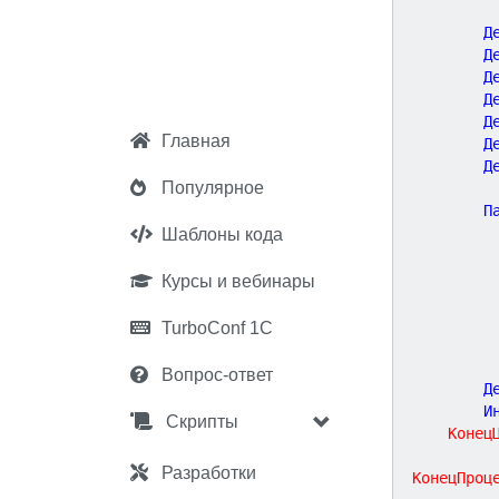
		
		
		
		
		
Главная
		
		
Популярное
		
Шаблоны кода
Курсы и вебинары
TurboConf 1С
Вопрос-ответ
		
		
Скрипты
Конец
Разработки
КонецПроц