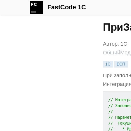
FastCode 1C
ПриЗ
Автор: 1С
ОбщийМоду
1С
БСП
При заполн
Интеграци
// Интегр
// Заполн
//
// Параме
//  Текущ
//    * И