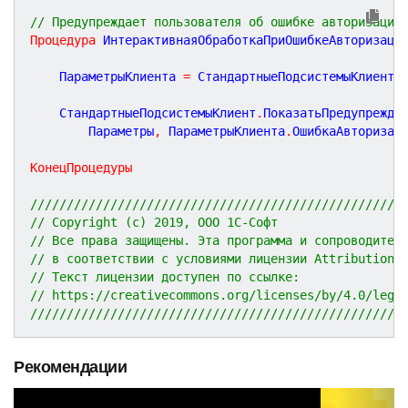
// Предупреждает пользователя об ошибке авторизации
Процедура
ИнтерактивнаяОбработкаПриОшибкеАвторизаци
	ПараметрыКлиента 
=
 СтандартныеПодсистемыКлиент
.
	СтандартныеПодсистемыКлиент
.
ПоказатьПредупрежде
		Параметры
,
 ПараметрыКлиента
.
ОшибкаАвторизац
КонецПроцедуры
///////////////////////////////////////////////////
// Copyright (c) 2019, ООО 1С-Софт
// Все права защищены. Эта программа и сопроводител
// в соответствии с условиями лицензии Attribution 
// Текст лицензии доступен по ссылке:
// https://creativecommons.org/licenses/by/4.0/lega
///////////////////////////////////////////////////
Рекомендации
P
N