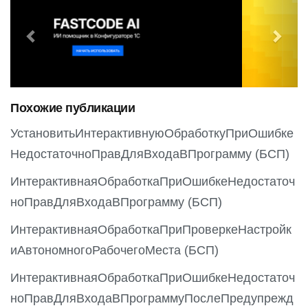
r
e
e
x
v
t
i
o
Похожие публикации
u
s
УстановитьИнтерактивнуюОбработкуПриОшибке
НедостаточноПравДляВходаВПрограмму (БСП)
ИнтерактивнаяОбработкаПриОшибкеНедостаточ
ноПравДляВходаВПрограмму (БСП)
ИнтерактивнаяОбработкаПриПроверкеНастройк
иАвтономногоРабочегоМеста (БСП)
ИнтерактивнаяОбработкаПриОшибкеНедостаточ
ноПравДляВходаВПрограммуПослеПредупрежд