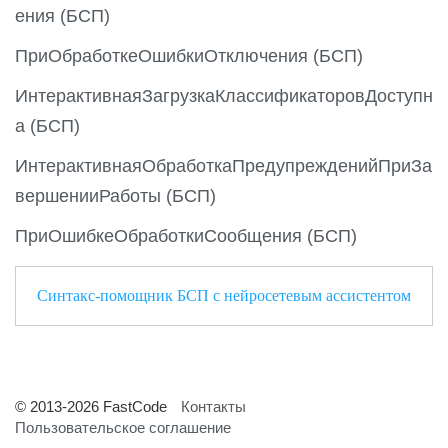
ения (БСП)
ПриОбработкеОшибкиОтключения (БСП)
ИнтерактивнаяЗагрузкаКлассификаторовДоступн
а (БСП)
ИнтерактивнаяОбработкаПредупрежденийПриЗа
вершенииРаботы (БСП)
ПриОшибкеОбработкиСообщения (БСП)
Синтакс-помощник БСП с нейросетевым ассистентом
© 2013-2026 FastCode
Контакты
Пользовательское соглашение