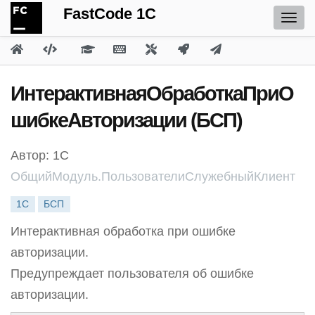
FastCode 1C
ИнтерактивнаяОбработкаПриО
шибкеАвторизации (БСП)
Автор: 1С
ОбщийМодуль.ПользователиСлужебныйКлиент
1С
БСП
Интерактивная обработка при ошибке
авторизации.
Предупреждает пользователя об ошибке
авторизации.