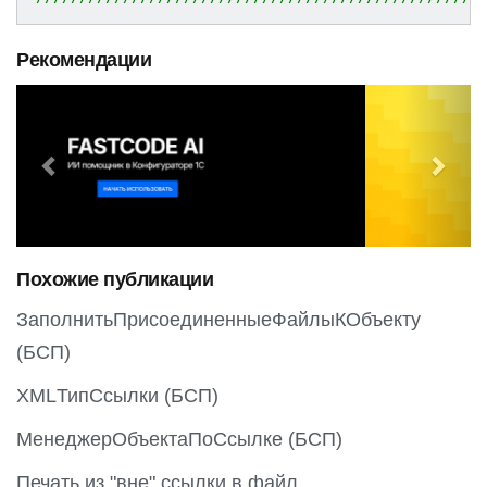
Рекомендации
P
N
r
e
e
x
v
t
i
o
Похожие публикации
u
s
ЗаполнитьПрисоединенныеФайлыКОбъекту
(БСП)
XMLТипСсылки (БСП)
МенеджерОбъектаПоСсылке (БСП)
Печать из "вне" ссылки в файл