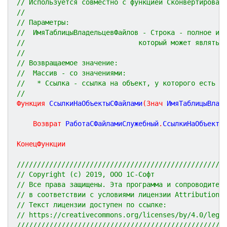
// Используется совместно с функцией Сконвертироват
//
// Параметры:
//  ИмяТаблицыВладельцевФайлов - Строка - полное им
//                            который может являтьс
//
// Возвращаемое значение:
//  Массив - со значениями:
//   * Ссылка - ссылка на объект, у которого есть х
//
Функция
СсылкиНаОбъектыСФайлами
(
Знач
ИмяТаблицыВлад
Возврат
 РаботаСФайламиСлужебный
.
СсылкиНаОбъекты
КонецФункции
///////////////////////////////////////////////////
// Copyright (c) 2019, ООО 1С-Софт
// Все права защищены. Эта программа и сопроводител
// в соответствии с условиями лицензии Attribution 
// Текст лицензии доступен по ссылке:
// https://creativecommons.org/licenses/by/4.0/lega
///////////////////////////////////////////////////