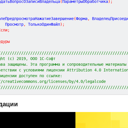
	ЗадатьВопросОЗаписиВладельца
(
ПараметрыОбработчика
)
;
	ПолеПредпросмотраНажатиеЗавершение
(
Форма
,
 ВладелецПрисоед
			Просмотр
,
 ТолькоОдинФайл
)
;
Если
;
едуры
////////////////////////////////////////////////////////
ght (c) 2019, ООО 1С-Софт
ава защищены. Эта программа и сопроводительные материалы
ветствии с условиями лицензии Attribution 4.0 Internatio
лицензии доступен по ссылке:
//creativecommons.org/licenses/by/4.0/legalcode
////////////////////////////////////////////////////////
дации