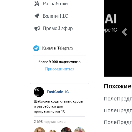
e
Разработки
v
Взлетит! 1С
i
o
Прямой эфир
u
s
Канал в Telegram
более 9 000 подписчиков
Присоединиться
Похожие
ПолеПредп
ПолеПредп
ПолеПредп