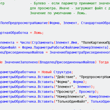
отр             - Булево - если параметр принимает значе
                для просмотра. Иначе - загружает файл с 
                Значение по умолчанию - Ложь.
ПолеПредпросмотраНажатие
(
Форма
,
Элемент
,
СтандартнаяОбр
артнаяОбработка 
=
Ложь
;
Элемента 
=
 Число
(
СтрЗаменить
(
Элемент
.
Имя
,
"ПолеКартинкиП
оОдинФайл 
=
 Форма
.
ПараметрыРаботыСФайлами[НомерЭлемента]
лецПрисоединенныхФайлов 
=
 ЗначениеПараметраПрисоединенно
Не
 ЗначениеЗаполнено
(
ВладелецПрисоединенныхФайлов
)
Тогда
	ПараметрыОбработчика 
=
Новый
 Структура
;
	ПараметрыОбработчика
.
Вставить
(
"Действие"
,
"ПредпросмотрНа
	ПараметрыОбработчика
.
Вставить
(
"Форма"
,
 Форма
)
;
	ПараметрыОбработчика
.
Вставить
(
"Элемент"
,
 Элемент
)
;
	ПараметрыОбработчика
.
Вставить
(
"Просмотр"
,
 Просмотр
)
;
	ПараметрыОбработчика
.
Вставить
(
"НомерЭлемента"
,
 НомерЭлеме
	ПараметрыОбработчика
.
Вставить
(
"ТолькоОдинФайл"
,
 ТолькоОди