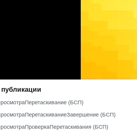
 публикации
росмотраПеретаскивание (БСП)
росмотраПеретаскиваниеЗавершение (БСП)
росмотраПроверкаПеретаскивания (БСП)