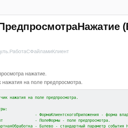
ПредпросмотраНажатие (
ль.РаботаСФайламиКлиент
росмотра нажатие.
 нажатия на поле предпросмотра.
тчик нажатия на поле предпросмотра.
тры:
                - ФормаКлиентскогоПриложения - форма вла
нт              - ПолеФормы - поле предпросмотра.
артнаяОбработка - Булево - стандартный параметр события 