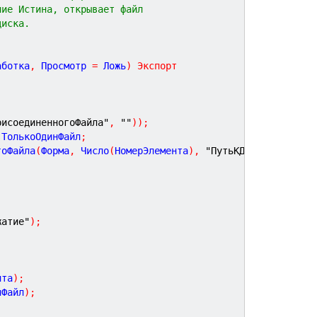
ние Истина, открывает файл
диска.
аботка
,
Просмотр
=
Ложь
)
Экспорт
рисоединенногоФайла"
,
""
)
)
;
.
ТолькоОдинФайл
;
гоФайла
(
Форма
,
 Число
(
НомерЭлемента
)
,
"ПутьКДаннымВладель
жатие"
)
;
нта
)
;
нФайл
)
;