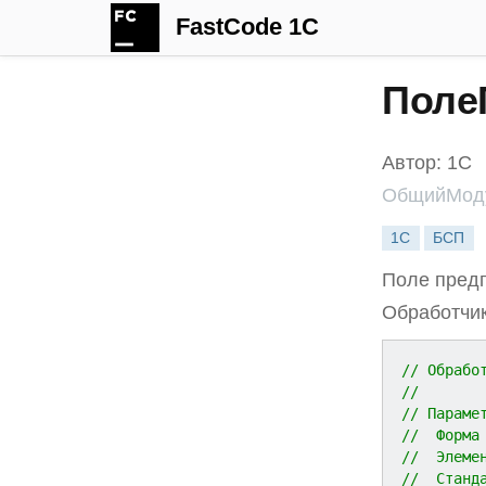
FastCode 1C
Поле
Автор: 1С
ОбщийМоду
1С
БСП
Поле предп
Обработчик
// Обрабо
//
// Параме
//  Форма
//  Элеме
//  Станд