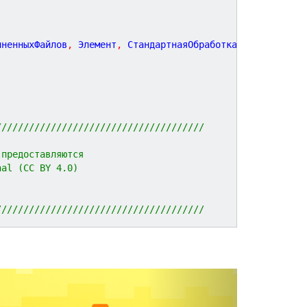
иненныхФайлов
,
 Элемент
,
 СтандартнаяОбработка
,
//////////////////////////////////////
 предоставляются 
nal (CC BY 4.0)
//////////////////////////////////////
N
e