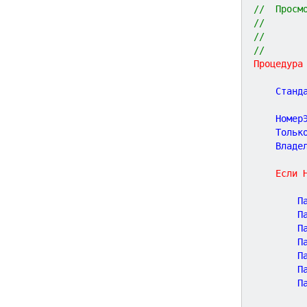
//  Просм
//       
//       
//
Процедура
	Станд
	Номер
	Тольк
	Владе
Если
	
	
	
	
	
	
	