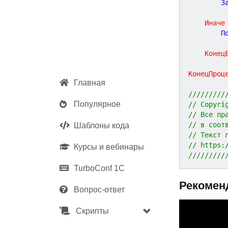
	
Иначе
	
Конец
КонецПроц
Главная
/////////
Популярное
// Copyri
// Все пр
// в соот
Шаблоны кода
// Текст 
// https:
Курсы и вебинары
/////////
TurboConf 1С
Рекомен
Вопрос-ответ
P
Скрипты
r