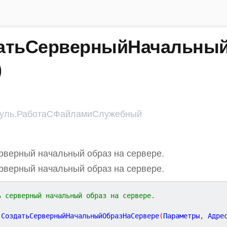
атьСерверныйНачальны
)
уль.РаботаСФайламиСлужебный
рверный начальный образ на сервере.
рверный начальный образ на сервере.
ь серверный начальный образ на сервере.
СоздатьСерверныйНачальныйОбразНаСервере
(
Параметры
,
Адре