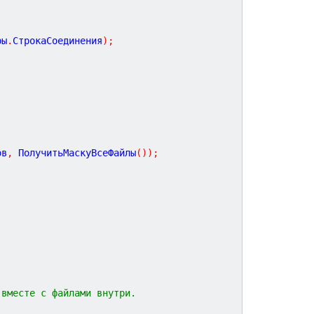
ры
.
СтрокаСоединения
)
;
ов
,
 ПолучитьМаскуВсеФайлы
(
)
)
;
;
 вместе с файлами внутри.