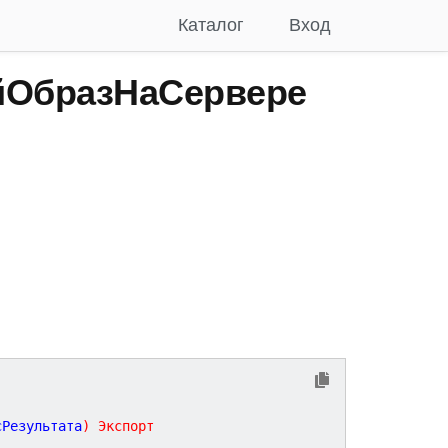
Каталог
Вход
йОбразНаСервере
сРезультата
)
Экспорт