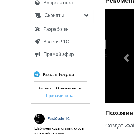
Рекомен
Вопрос-ответ
P
Скрипты
r
e
Разработки
v
Взлетит! 1С
i
o
Прямой эфир
u
s
Канал в Telegram
более 9 000 подписчиков
Присоединиться
Похожие
СоздатьФа