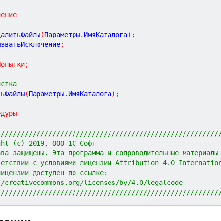
чение
УдалитьФайлы
(
Параметры
.
ИмяКаталога
)
;
ВызватьИсключение
;
Попытки
;
истка
тьФайлы
(
Параметры
.
ИмяКаталога
)
;
едуры
////////////////////////////////////////////////////////
ght (c) 2019, ООО 1С-Софт
ава защищены. Эта программа и сопроводительные материалы
ветствии с условиями лицензии Attribution 4.0 Internatio
лицензии доступен по ссылке:
//creativecommons.org/licenses/by/4.0/legalcode
////////////////////////////////////////////////////////