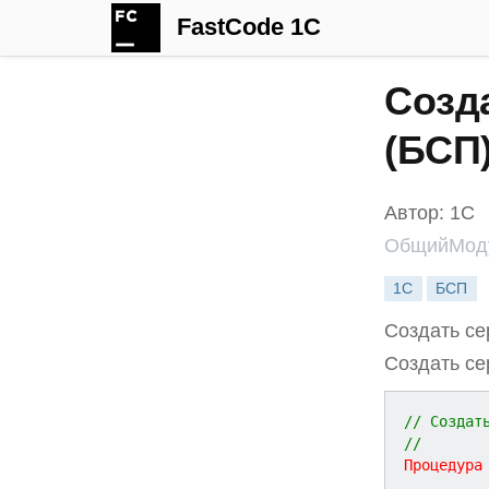
FastCode 1C
Созд
(БСП
Автор: 1С
ОбщийМод
1С
БСП
Создать се
Создать се
// Создат
//
Процедура