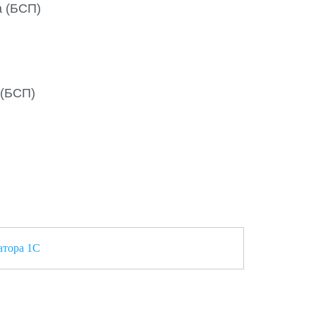
 (БСП)
(БСП)
атора 1С