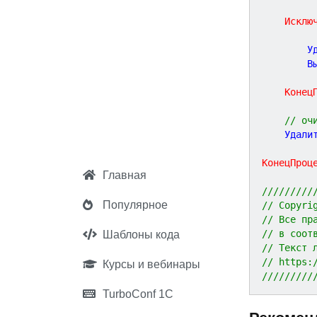
Исклю
		
		
Конец
// оч
	Удали
КонецПроц
Главная
/////////
Популярное
// Copyri
// Все пр
// в соот
Шаблоны кода
// Текст 
// https:
Курсы и вебинары
/////////
TurboConf 1С