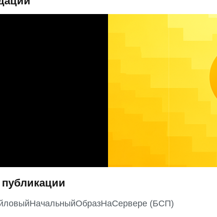
дации
 публикации
йловыйНачальныйОбразНаСервере (БСП)