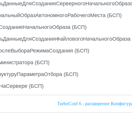
тьДанныеДляСозданияСерверногоНачальногоОбраза
чальныйОбразАвтономногоРабочегоМеста (БСП)
СозданиеНачальногоОбраза (БСП)
тьДанныеДляСозданияФайловогоНачальногоОбраза 
ослеВыбораРежимаСоздания (БСП)
министратора (БСП)
руктуруПараметраОтбора (БСП)
НаСервере (БСП)
TurboConf 6 - расширение Конфигур