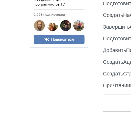
Подготови
СоздатьНа
Завершить
Подготови
ДобавитьП
СоздатьАд
СоздатьСт
ПриЧтении