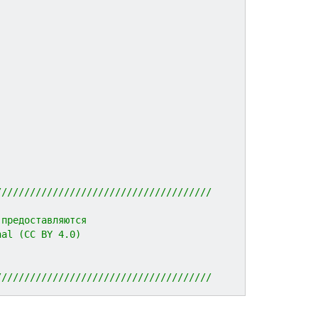
//////////////////////////////////////
 предоставляются 
nal (CC BY 4.0)
//////////////////////////////////////