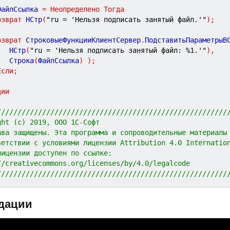
ФайлСсылка 
=
Неопределено
Тогда
озврат
 НСтр
(
"ru = 'Нельзя подписать занятый файл.'"
)
;
озврат
 СтроковыеФункцииКлиентСервер
.
ПодставитьПараметрыВ
			НСтр
(
"ru = 'Нельзя подписать занятый файл: %1.'"
)
,
			Строка
(
ФайлСсылка
)
)
;
Если
;
ции
////////////////////////////////////////////////////////
ght (c) 2019, ООО 1С-Софт
ава защищены. Эта программа и сопроводительные материалы
ветствии с условиями лицензии Attribution 4.0 Internatio
лицензии доступен по ссылке:
//creativecommons.org/licenses/by/4.0/legalcode
////////////////////////////////////////////////////////
дации