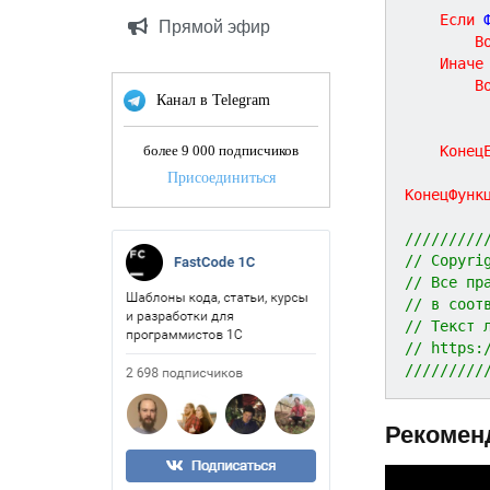
Если
 
Прямой эфир
В
Иначе
В
Канал в Telegram
Конец
более 9 000 подписчиков
Присоединиться
КонецФунк
/////////
// Copyri
// Все пр
// в соот
// Текст 
// https:
/////////
Рекомен
P