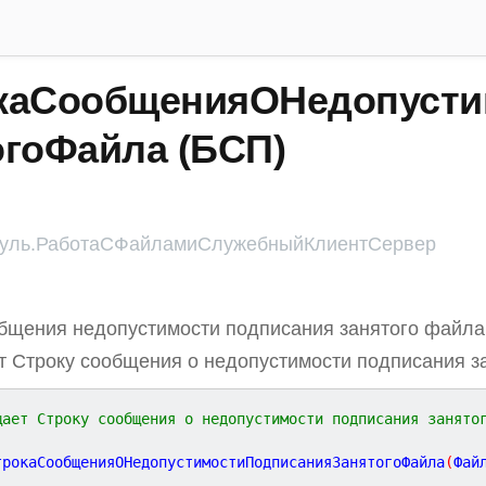
каСообщенияОНедопусти
огоФайла (БСП)
ль.РаботаСФайламиСлужебныйКлиентСервер
бщения недопустимости подписания занятого файла
 Строку сообщения о недопустимости подписания з
щает Строку сообщения о недопустимости подписания занято
трокаСообщенияОНедопустимостиПодписанияЗанятогоФайла
(
Фай