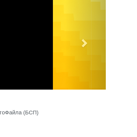
e
x
t
гоФайла (БСП)