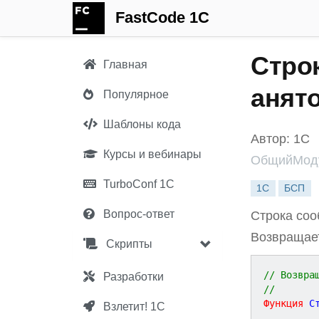
FastCode 1C
Стро
Главная
анят
Популярное
Шаблоны кода
Автор: 1С
Курсы и вебинары
ОбщийМоду
TurboConf 1С
1С
БСП
Вопрос-ответ
Строка соо
Возвращает
Скрипты
// Возвра
Разработки
//
Функция
С
Взлетит! 1С