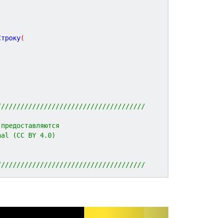
Строку
(
//////////////////////////////////////
 предоставляются 
nal (CC BY 4.0)
//////////////////////////////////////
N