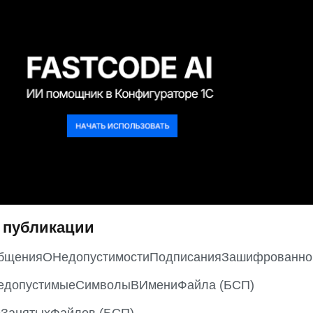
 публикации
бщенияОНедопустимостиПодписанияЗашифрованно
едопустимыеСимволыВИмениФайла (БСП)