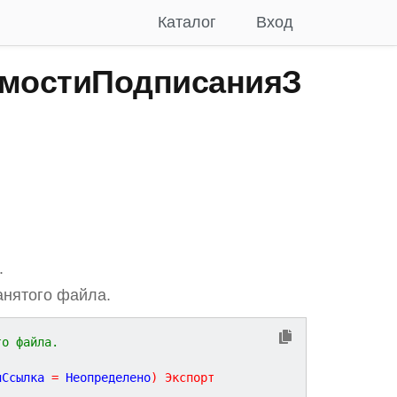
Каталог
Вход
мостиПодписанияЗ
.
анятого файла.
го файла.
лСсылка
=
Неопределено
)
Экспорт