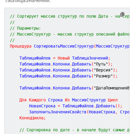
ТаблицаЗначений.
// Сортирует массив структур по полю Дата - на серв
//
// Параметры:
// МассивСтруктур - массив структур описаний файлов
//
Процедура
СортироватьМассивСтруктур
(
МассивСтруктур
)
	ТаблицаФайлов 
=
Новый
 ТаблицаЗначений
;
	ТаблицаФайлов
.
Колонки
.
Добавить
(
"Путь"
)
;
	ТаблицаФайлов
.
Колонки
.
Добавить
(
"Версия"
)
;
	ТаблицаФайлов
.
Колонки
.
Добавить
(
"Размер"
)
;
	ТаблицаФайлов
.
Колонки
.
Добавить
(
"ДатаПомещенияВР
Для
Каждого
 Строка 
Из
 МассивСтруктур 
Цикл
		НоваяСтрока 
=
 ТаблицаФайлов
.
Добавить
(
)
;
		ЗаполнитьЗначенияСвойств
(
НоваяСтрока
,
 Строк
КонецЦикла
;
// Сортировка по дате - в начале будут самые да