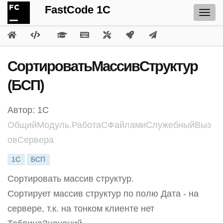
FastCode 1C
СортироватьМассивСтруктур
(БСП)
Автор: 1С
ОбщийМодуль.РаботаСФайламиСлужебныйВыз
овСервера
1С
БСП
Сортировать массив структур.
Сортирует массив структур по полю Дата - на
сервере, т.к. на тонком клиенте нет