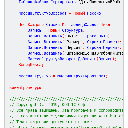
	ТаблицаФайлов
.
Сортировать
(
"ДатаПомещенияВРабочи
	МассивСтруктурВозврат 
=
Новый
 Массив
;
Для
Каждого
 Строка 
Из
 ТаблицаФайлов 
Цикл
		Запись 
=
Новый
 Структура
;
		Запись
.
Вставить
(
"Путь"
,
 Строка
.
Путь
)
;
		Запись
.
Вставить
(
"Размер"
,
 Строка
.
Размер
)
;
		Запись
.
Вставить
(
"Версия"
,
 Строка
.
Версия
)
;
		Запись
.
Вставить
(
"ДатаПомещенияВРабочийКатал
		МассивСтруктурВозврат
.
Добавить
(
Запись
)
;
КонецЦикла
;
	МассивСтруктур 
=
 МассивСтруктурВозврат
;
КонецПроцедуры
///////////////////////////////////////////////////
// Copyright (c) 2019, ООО 1С-Софт
// Все права защищены. Эта программа и сопроводител
// в соответствии с условиями лицензии Attribution 
// Текст лицензии доступен по ссылке:
// https://creativecommons.org/licenses/by/4.0/lega