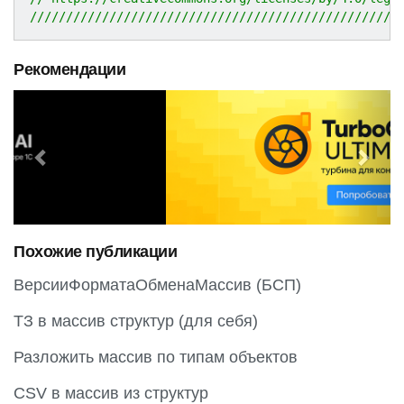
///////////////////////////////////////////////////
Рекомендации
P
N
r
e
e
x
v
t
i
o
Похожие публикации
u
s
ВерсииФорматаОбменаМассив (БСП)
ТЗ в массив структур (для себя)
Разложить массив по типам объектов
CSV в массив из структур