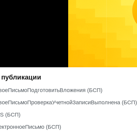
 публикации
воеПисьмоПодготовитьВложения (БСП)
воеПисьмоПроверкаУчетнойЗаписиВыполнена (БСП)
S (БСП)
ектронноеПисьмо (БСП)