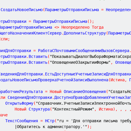
СоздатьНовоеПисьмо
(
ПараметрыОтправкиПисьма
=
Неопределе
етрыОтправки 
=
 ПараметрыОтправкиПисьма
(
)
;
ПараметрыОтправкиПисьма 
<
>
Неопределено
Тогда
	ОбщегоНазначенияКлиентСервер
.
ДополнитьСтруктуру
(
Параметры
Если
;
нияДляОтправки 
=
 РаботаСПочтовымиСообщениямиВызовСервера
етрыОтправки
.
Вставить
(
"ПоказыватьДиалогВыбораФорматаСохр
етрыОтправки
.
Вставить
(
"ОповещениеОЗакрытииФормы"
,
 Оповещ
СведенияДляОтправки
.
ЕстьДоступныеУчетныеЗаписиДляОтправк
	СоздатьНовоеПисьмоПроверкаУчетнойЗаписиВыполнена
(
Истина
,
 
	ОбработчикРезультата 
=
Новый
 ОписаниеОповещения
(
"СоздатьН
сли
 СведенияДляОтправки
.
ДоступноПравоДобавленияУчетныхЗа
			ОткрытьФорму
(
"Справочник.УчетныеЗаписиЭлектроннойПочт
Новый
 Структура
(
"КонтекстныйРежим"
,
Истина
)
,
,
,
наче
			ТекстСообщения 
=
 НСтр
(
"ru = 'Для отправки письма треб
|Обратитесь к администратору.'"
)
;