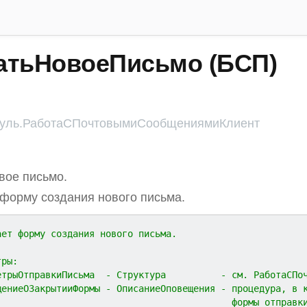
атьНовоеПисьмо (БСП)
ль.РаботаСПочтовымиСообщениямиКлиент
вое письмо.
форму создания нового письма.
ает форму создания нового письма.
тры:
етрыОтправкиПисьма  - Структура          - см. РаботаСПо
щениеОЗакрытииФормы - ОписаниеОповещения - процедура, в 
                                           формы отправк