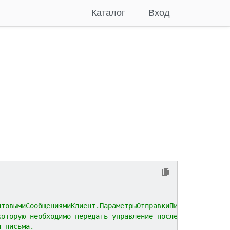
Каталог
Вход
чтовымиСообщениямиКлиент.ПараметрыОтправкиПисьма.
которую необходимо передать управление после закрытия
и письма.