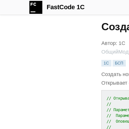
FastCode 1C
Созд
Автор: 1С
ОбщийМоду
1С
БСП
Создать но
Открывает 
// Открыв
//
// Параме
//  Парам
//  Опове
//       