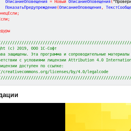
			ОписаниеОповещения 
=
Новый
 ОписаниеОповещения
(
"Провер
			ПоказатьПредупреждение
(
ОписаниеОповещения
,
 ТекстСообщ
онецЕсли
;
Если
;
едуры
////////////////////////////////////////////////////////
ght (c) 2019, ООО 1С-Софт
ава защищены. Эта программа и сопроводительные материалы
ветствии с условиями лицензии Attribution 4.0 Internatio
лицензии доступен по ссылке:
//creativecommons.org/licenses/by/4.0/legalcode
////////////////////////////////////////////////////////
дации