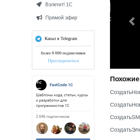
v
Взлетит! 1С
i
o
Прямой эфир
u
s
Канал в Telegram
более 9 000 подписчиков
Присоединиться
Похожие
СоздатьНо
СоздатьНо
СоздатьSM
СоздатьЭл