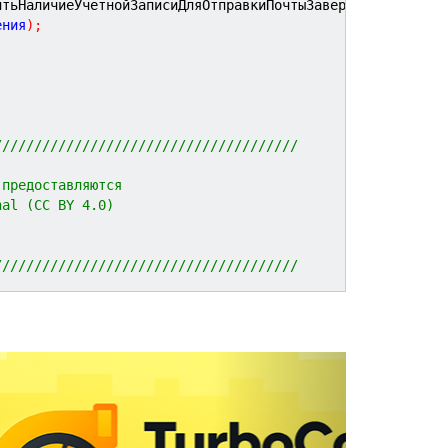
итьНаличиеУчетнойЗаписиДляОтправкиПочтыЗавершение"
,
 Этот
ения
)
;
//////////////////////////////////////
 предоставляются 
nal (CC BY 4.0)
//////////////////////////////////////
N
e
x