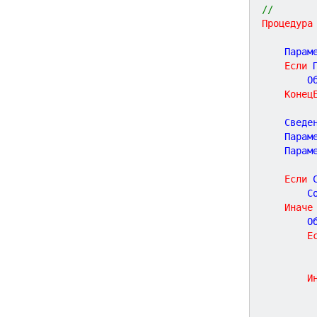
//
Процедура
	Парам
Если
 
	
Конец
	Сведе
	Парам
	Парам
Если
 
	
Иначе
	
Е
И