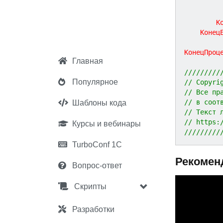
К
Конец
КонецПроц
Главная
/////////
Популярное
// Copyri
// Все пр
// в соот
Шаблоны кода
// Текст 
// https:
Курсы и вебинары
/////////
TurboConf 1С
Рекомен
Вопрос-ответ
P
Скрипты
r
e
Разработки