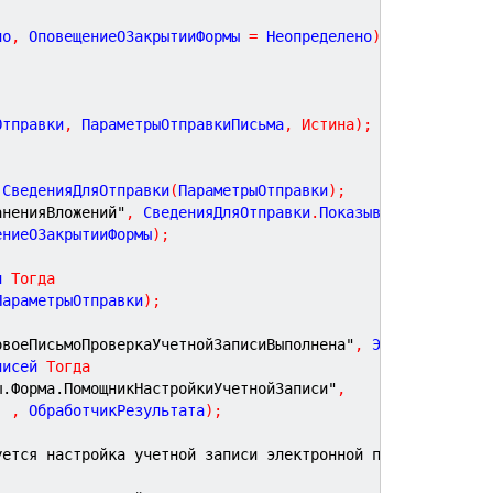
но
,
ОповещениеОЗакрытииФормы
=
Неопределено
)
Экспорт
Отправки
,
 ПараметрыОтправкиПисьма
,
Истина
)
;
.
СведенияДляОтправки
(
ПараметрыОтправки
)
;
аненияВложений"
,
 СведенияДляОтправки
.
ПоказыватьДиалогВыб
ениеОЗакрытииФормы
)
;
и 
Тогда
ПараметрыОтправки
)
;
овоеПисьмоПроверкаУчетнойЗаписиВыполнена"
,
 ЭтотОбъект
,
 П
писей 
Тогда
ы.Форма.ПомощникНастройкиУчетнойЗаписи"
,
,
,
 ОбработчикРезультата
)
;
уется настройка учетной записи электронной почты.