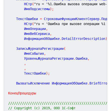
		НСтр
(
"ru = '%1.Ошибка вызова операции web-с
		ИмяПодсистемы
)
;
	ТекстОшибки 
=
 СтроковыеФункцииКлиентСервер
.
Подс
		НСтр
(
"ru = 'Ошибка при вызове операции %1 в
		ИмяОперации
,
		ИмяВебСервиса
,
		ИнформацияОбОшибке
.
DetailErrorDescription
)
;
	ЗаписьЖурналаРегистрации
(
		ИмяСобытия
,
		УровеньЖурналаРегистрации
.
Ошибка
,
,
,
		ТекстОшибки
)
;
	ВызватьИсключение ИнформацияОбОшибке
.
BriefError
КонецПроцедуры
///////////////////////////////////////////////////
// Copyright (c) 2019, ООО 1С-Софт