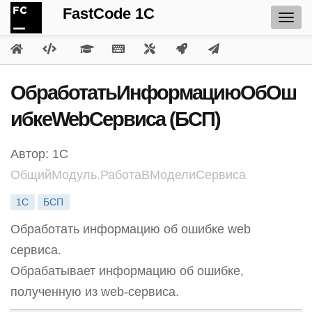
FastCode 1C
ОбработатьИнформациюОбОш
ибкеWebСервиса (БСП)
Автор: 1С
ОбщийМодуль.РаботаВМоделиСервиса
1С
БСП
Обработать информацию об ошибке web
сервиса.
Обрабатывает информацию об ошибке,
полученную из web-сервиса.