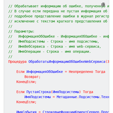
// Обрабатывает информацию об ошибке, полученную из
// В случае если передана не пустая информация об о
// подробное представление ошибки в журнал регистра
// исключение с текстом краткого представления об о
//
// Параметры:
//   ИнформацияОбОшибке - ИнформацияОбОшибке - инфо
//   ИмяПодсистемы - Строка - имя подсистемы,
//   ИмяВебСервиса - Строка - имя web-сервиса,
//   ИмяОперации - Строка - имя операции.
//
Процедура
ОбработатьИнформациюОбОшибкеWebСервиса
(
Зн
Если
 ИнформацияОбОшибке 
=
Неопределено
Тогда
Возврат
;
КонецЕсли
;
Если
 ПустаяСтрока
(
ИмяПодсистемы
)
Тогда
		ИмяПодсистемы 
=
 Метаданные
.
Подсистемы
.
Техно
КонецЕсли
;
	ИмяСобытия 
=
 СтроковыеФункцииКлиентСервер
.
Подст