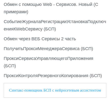
Обмен с помощью Web - Сервисов. Новый (С
примерами)
СобытиеЖурналаРегистрацииУстановкаПодключ
енияКWebСервису (БСП)
Обмен через ВЕБ Сервисы 2 часть
ПолучитьПроксиМенеджераСервиса (БСП)
ПроксиСервисаУправляющегоПриложения
(БСП)
ПроксиКонтроляРезервногоКопирования (БСП)
Синтакс-помощник БСП с нейросетевым ассистентом