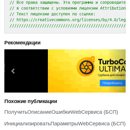
// Все права защищены. Эта программа и сопроводител
// в соответствии с условиями лицензии Attribution 
// Текст лицензии доступен по ссылке:
// https://creativecommons.org/licenses/by/4.0/lega
///////////////////////////////////////////////////
Рекомендации
P
N
r
e
e
x
v
t
i
o
Похожие публикации
u
s
ПолучитьОписаниеОшибкиWebСервиса (БСП)
ИнициализироватьПараметрыWebСервиса (БСП)